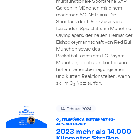
multifunktionale Sportarena SAP
Garden in München mit einem
modernen 5G-Netz aus. Die
Sportfans der 11.500 Zuschauer
fassenden Spielstätte im Münchner
Olympiapark, der neuen Heimat der
Eishockeymannschaft von Red Bull
München sowie des
Basketballteams des FC Bayern
München, profitieren künftig von
hohen Datenübertragungsraten
und kurzen Reaktionszeiten, wenn
sie im O
Netz surfen.
2
14. Februar 2024
O
TELEFÓNICA WEITER MIT 5G-
2
AUSBAUTURBO:
2023 mehr als 14.000
Kilometer Straßen