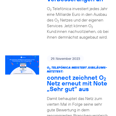
O
Telefónica investiert jedes Jahr
2
eine Milliarde Euro in den Ausbau
des O
Netzes und der eigenen
2
Services. Jetzt können O
2
Kund:innen nachvollziehen, ob bei
ihnen demnächst ausgebaut wird.
29. November 2023
O
TELEFÓNICA MEISTERT JUBILÄUMS-
2
NETZTEST:
connect zeichnet O
2
Netz erneut mit Note
„Sehr gut“ aus
Damit behauptet das Netz zum
vierten Mal in Folge seine sehr
gute Bewertung in dem
renommierten Branchenvergleich.