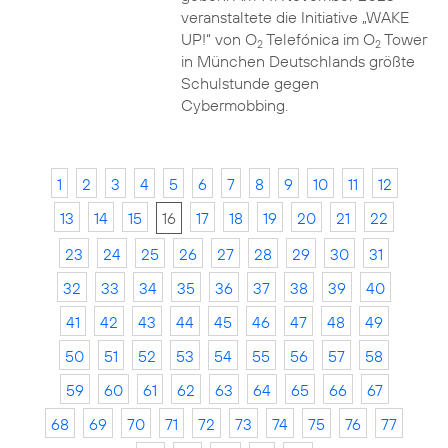
veranstaltete die Initiative „WAKE
UP!“ von O
Telefónica im O
Tower
2
2
in München Deutschlands größte
Schulstunde gegen
Cybermobbing.
1
2
3
4
5
6
7
8
9
10
11
12
13
14
15
16
17
18
19
20
21
22
23
24
25
26
27
28
29
30
31
32
33
34
35
36
37
38
39
40
41
42
43
44
45
46
47
48
49
50
51
52
53
54
55
56
57
58
59
60
61
62
63
64
65
66
67
68
69
70
71
72
73
74
75
76
77