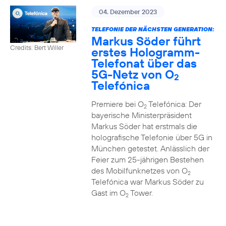
04. Dezember 2023
TELEFONIE DER NÄCHSTEN GENERATION:
Markus Söder führt
Credits: Bert Willer
erstes Hologramm-
Telefonat über das
5G-Netz von O
2
Telefónica
Premiere bei O
Telefónica: Der
2
bayerische Ministerpräsident
Markus Söder hat erstmals die
holografische Telefonie über 5G in
München getestet. Anlässlich der
Feier zum 25-jährigen Bestehen
des Mobilfunknetzes von O
2
Telefónica war Markus Söder zu
Gast im O
Tower.
2