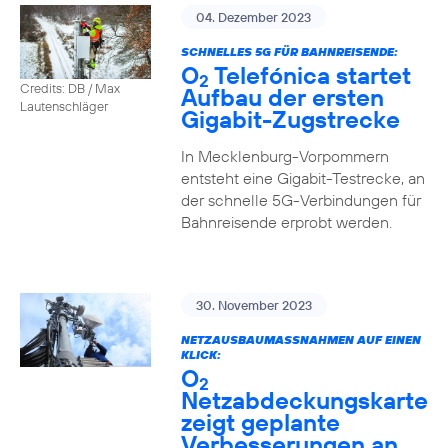
04. Dezember 2023
SCHNELLES 5G FÜR BAHNREISENDE:
O
Telefónica startet
2
Credits: DB / Max
Aufbau der ersten
Lautenschläger
Gigabit-Zugstrecke
In Mecklenburg-Vorpommern
entsteht eine Gigabit-Testrecke, an
der schnelle 5G-Verbindungen für
Bahnreisende erprobt werden.
30. November 2023
NETZAUSBAUMASSNAHMEN AUF EINEN K
LICK:
O
2
Netzabdeckungskarte
zeigt geplante
Verbesserungen an