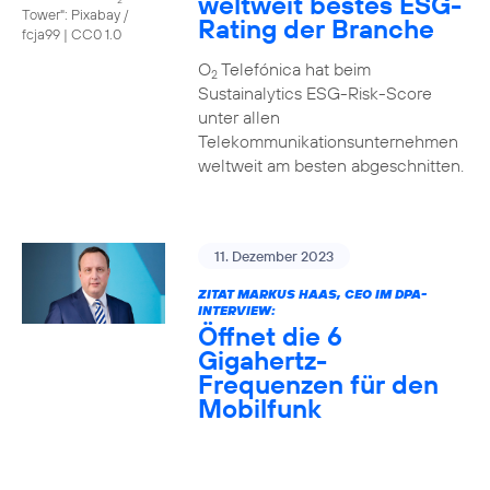
weltweit bestes ESG-
Tower": Pixabay /
Rating der Branche
fcja99
|
CC0 1.0
O
Telefónica hat beim
2
Sustainalytics ESG-Risk-Score
unter allen
Telekommunikationsunternehmen
weltweit am besten abgeschnitten.
11. Dezember 2023
ZITAT MARKUS HAAS, CEO IM DPA-
INTERVIEW:
Öffnet die 6
Gigahertz-
Frequenzen für den
Mobilfunk