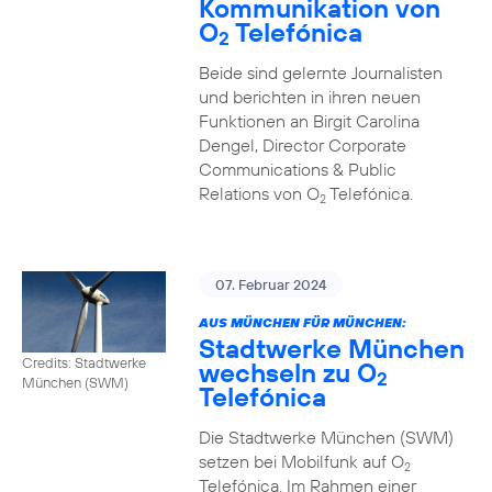
Kommunikation von
O
Telefónica
2
Beide sind gelernte Journalisten
und berichten in ihren neuen
Funktionen an Birgit Carolina
Dengel, Director Corporate
Communications & Public
Relations von O
Telefónica.
2
07. Februar 2024
AUS MÜNCHEN FÜR MÜNCHEN:
Stadtwerke München
Credits: Stadtwerke
wechseln zu O
2
München (SWM)
Telefónica
Die Stadtwerke München (SWM)
setzen bei Mobilfunk auf O
2
Telefónica. Im Rahmen einer