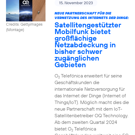
15. November 2023
NEUE PARTNERSCHAFT FÜR DIE
VERNETZUNG DES INTERNETS DER DINGE:
Satellitengestützter
Credits: Gettyimages
Mobilfunk bietet
(Montage)
großflächige
Netzabdeckung in
bisher schwer
zugänglichen
Gebieten
O
Telefónica erweitert für seine
2
Geschäftskunden die
internationale Netzversorgung für
das Internet der Dinge (Internet of
Things/IoT). Möglich macht dies die
neue Partnerschaft mit dem IoT-
Satellitenbetreiber OQ Technology.
Ab dem zweiten Quartal 2024
bietet O
Telefónica
2