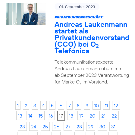
01. September 2023
PRIVATKUNDENGESCHÄFT:
Andreas Laukenmann
startet als
Privatkundenvorstand
(CCO) bei O
2
Telefónica
Telekommunikationsexperte
Andreas Laukenmann übernimmt
ab September 2023 Verantwortung
für Marke O
im Vorstand.
2
1
2
3
4
5
6
7
8
9
10
11
12
13
14
15
16
17
18
19
20
21
22
23
24
25
26
27
28
29
30
31