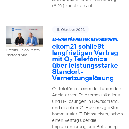
(SDN) zunutze macht.
11. Oktober 2023
SD-WAN FÜR HESSISCHE KOMMUNEN:
ekom21 schließt
Credits: Falco Peters
langfristigen Vertrag
Photography
mit O
Telefónica
2
über leistungsstarke
Standort-
Vernetzungslösung
O
Telefónica, einer der führenden
2
Anbieter von Telekommunikations-
und IT-Lösungen in Deutschland,
und die ekom21, Hessens größter
kommunaler IT-Dienstleister, haben
einen Vertrag über die
Implementierung und Betreuung