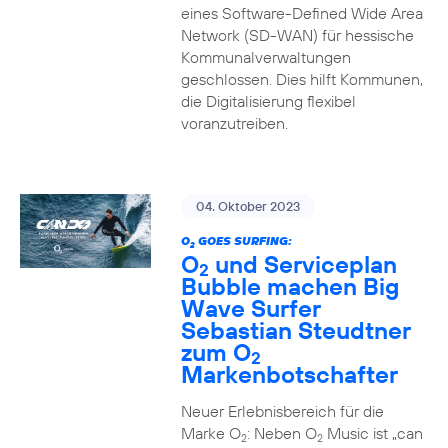
eines Software-Defined Wide Area
Network (SD-WAN) für hessische
Kommunalverwaltungen
geschlossen. Dies hilft Kommunen,
die Digitalisierung flexibel
voranzutreiben.
04. Oktober 2023
O
GOES SURFING:
2
O
und Serviceplan
2
Bubble machen Big
Wave Surfer
Sebastian Steudtner
zum O
2
Markenbotschafter
Neuer Erlebnisbereich für die
Marke O
: Neben O
Music ist „can
2
2