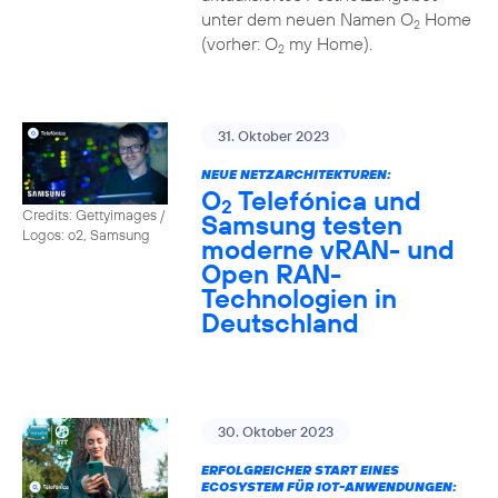
unter dem neuen Namen O
Home
2
(vorher: O
my Home).
2
31. Oktober 2023
NEUE NETZARCHITEKTUREN:
O
Telefónica und
2
Credits: Gettyimages /
Samsung testen
Logos: o2, Samsung
moderne vRAN- und
Open RAN-
Technologien in
Deutschland
30. Oktober 2023
ERFOLGREICHER START EINES
ECOSYSTEM FÜR IOT-ANWENDUNGEN: