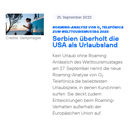
25. September 2023
ROAMING-ANALYSE VON O
TELEFÓNICA
2
ZUM WELTTOURISMUSTAG 2023:
Serbien überholt die
Credits: Gettyimages
USA als Urlaubsland
Kein Urlaub ohne Roaming:
Anlässlich des Welttourismustages
am 27. September nennt die neue
Roaming-Analyse von O
2
Telefónica die beliebtesten
Urlaubsziele, in denen Kund:innen
surfen. Sie deckt zudem
Entwicklungen beim Roaming-
Verhalten außerhalb der
Europäischen Union auf.