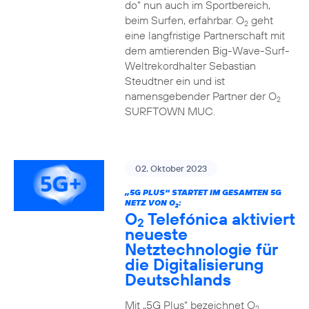
do“ nun auch im Sportbereich,
beim Surfen, erfahrbar. O
geht
2
eine langfristige Partnerschaft mit
dem amtierenden Big-Wave-Surf-
Weltrekordhalter Sebastian
Steudtner ein und ist
namensgebender Partner der O
2
SURFTOWN MUC.
02. Oktober 2023
„5G PLUS“ STARTET IM GESAMTEN 5G
NETZ VON O
:
2
O
Telefónica aktiviert
2
neueste
Netztechnologie für
die Digitalisierung
Deutschlands
Mit „5G Plus“ bezeichnet O
2