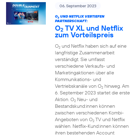
06. September 2023
O
UND NETFLIX VERTIEFEN
2
PARTNERSCHAFT:
O
TV XL und Netflix
2
zum Vorteilspreis
O
und Netflix haben sich auf eine
2
langfristige Zusammenarbeit
verständigt. Sie umfasst
verschiedene Verkaufs- und
Marketingaktionen über alle
Kommunikations- und
Vertriebskanäle von O
hinweg. Am
2
6. September 2023 startet die erste
Aktion. O
Neu- und
2
Bestandskund:innen können
zwischen verschiedenen Kombi-
Angeboten von O
TV und Netflix
2
wählen. Netflix-Kund:innen können
ihren bestehenden Account