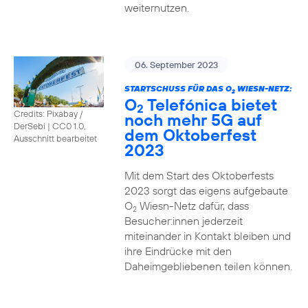
weiternutzen.
06. September 2023
STARTSCHUSS FÜR DAS O
WIESN-NETZ:
2
O
Telefónica bietet
2
Credits: Pixabay /
noch mehr 5G auf
DerSebi
|
CC0 1.0,
dem Oktoberfest
Ausschnitt bearbeitet
2023
Mit dem Start des Oktoberfests
2023 sorgt das eigens aufgebaute
O
Wiesn-Netz dafür, dass
2
Besucher:innen jederzeit
miteinander in Kontakt bleiben und
ihre Eindrücke mit den
Daheimgebliebenen teilen können.