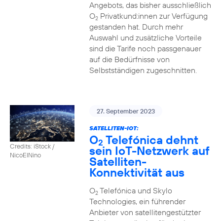
Angebots, das bisher ausschließlich
O
Privatkund:innen zur Verfügung
2
gestanden hat. Durch mehr
Auswahl und zusätzliche Vorteile
sind die Tarife noch passgenauer
auf die Bedürfnisse von
Selbstständigen zugeschnitten.
27. September 2023
SATELLITEN-IOT:
O
Telefónica dehnt
2
Credits: iStock /
sein IoT-Netzwerk auf
NicoElNino
Satelliten-
Konnektivität aus
O
Telefónica und Skylo
2
Technologies, ein führender
Anbieter von satellitengestützter