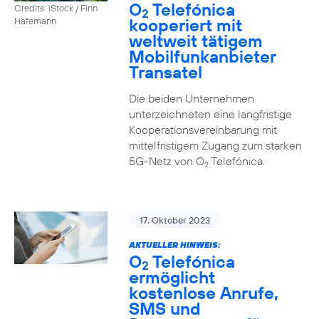
O
Telefónica
Credits: iStock / Finn
2
kooperiert mit
Hafemann
weltweit tätigem
Mobilfunkanbieter
Transatel
Die beiden Unternehmen
unterzeichneten eine langfristige
Kooperationsvereinbarung mit
mittelfristigem Zugang zum starken
5G-Netz von O
Telefónica.
2
17. Oktober 2023
AKTUELLER HINWEIS:
O
Telefónica
2
ermöglicht
kostenlose Anrufe,
SMS und