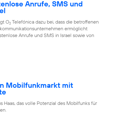
tenlose Anrufe, SMS und
el
ägt O
Telefónica dazu bei, dass die betroffenen
2
ekommunikations­unternehmen ermöglicht
stenlose Anrufe und SMS in Israel sowie von
n Mobilfunkmarkt mit
te
s Haas, das volle Potenzial des Mobilfunks für
en.