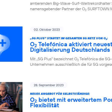
amtierenden Big-Wave-Surf-Weltrekordhalter S
namensgebender Partner der O
SURFTOWN 
2
02. Oktober 2023
„5G PLUS“ STARTET IM GESAMTEN 5G NETZ VON O
:
2
O
Telefónica aktiviert neues
2
Digitalisierung Deutschlands
Mit „5G Plus“ bezeichnet O
Telefónica die 5G-
2
Unternehmen ausschließlich die für 5G vorge
28. September 2023
NEUES ANGEBOT FÜR SELBSTSTÄNDIGE:
O
bietet mit erweitertem Po
2
Flexibilität