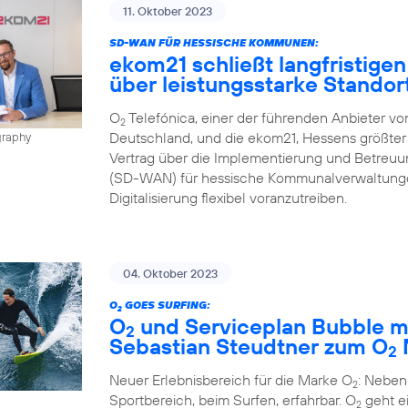
11. Oktober 2023
SD-WAN FÜR HESSISCHE KOMMUNEN:
ekom21 schließt langfristigen
über leistungsstarke Stando
O
Telefónica, einer der führenden Anbieter v
2
Deutschland, und die ekom21, Hessens größter 
graphy
Vertrag über die Implementierung und Betreu
(SD-WAN) für hessische Kommunalverwaltungen
Digitalisierung flexibel voranzutreiben.
04. Oktober 2023
O
GOES SURFING:
2
O
und Serviceplan Bubble m
2
Sebastian Steudtner zum O
2
Neuer Erlebnisbereich für die Marke O
: Neben
2
Sportbereich, beim Surfen, erfahrbar. O
geht ei
2