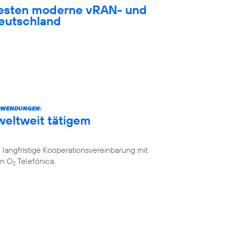
testen moderne vRAN- und
eutschland
ANWENDUNGEN:
weltweit tätigem
langfristige Kooperationsvereinbarung mit
on O
Telefónica.
2