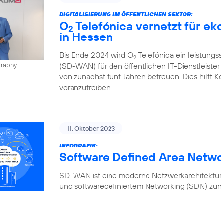
DIGITALISIERUNG IM ÖFFENTLICHEN SEKTOR:
O
Telefónica vernetzt für e
2
in Hessen
Bis Ende 2024 wird O
Telefónica ein leistung
2
(SD-WAN) für den öffentlichen IT-Dienstleiste
graphy
von zunächst fünf Jahren betreuen. Dies hilft K
voranzutreiben.
11. Oktober 2023
INFOGRAFIK:
Software Defined Area Netw
SD-WAN ist eine moderne Netzwerkarchitektur,
und softwaredefiniertem Networking (SDN) zun