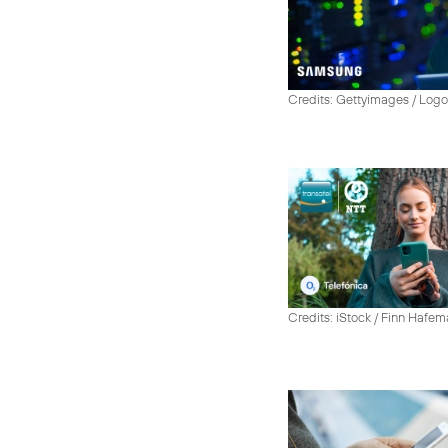
Credits: Gettyimages / Log
Credits: iStock / Finn Hafe