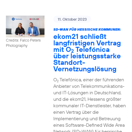
11. Oktober 2023
SD-WAN FÜR HESSISCHE KOMMUNEN:
ekom21 schließt
Credits: Falco Peters
langfristigen Vertrag
Photography
mit O
Telefónica
2
über leistungsstarke
Standort-
Vernetzungslösung
O
Telefónica, einer der führenden
2
Anbieter von Telekommunikations-
und IT-Lösungen in Deutschland,
und die ekom21, Hessens größter
kommunaler IT-Dienstleister, haben
einen Vertrag über die
Implementierung und Betreuung
eines Software-Defined Wide Area
Network (SD-WAN) für hessische