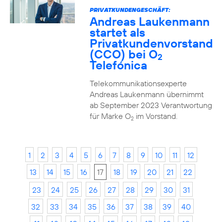
PRIVATKUNDENGESCHÄFT:
Andreas Laukenmann
startet als
Privatkundenvorstand
(CCO) bei O
2
Telefónica
Telekommunikationsexperte
Andreas Laukenmann übernimmt
ab September 2023 Verantwortung
für Marke O
im Vorstand.
2
1
2
3
4
5
6
7
8
9
10
11
12
13
14
15
16
17
18
19
20
21
22
23
24
25
26
27
28
29
30
31
32
33
34
35
36
37
38
39
40