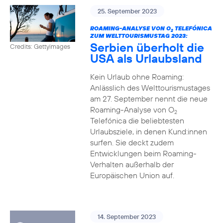
25. September 2023
ROAMING-ANALYSE VON O
TELEFÓNICA
2
ZUM WELTTOURISMUSTAG 2023:
Serbien überholt die
Credits: Gettyimages
USA als Urlaubsland
Kein Urlaub ohne Roaming:
Anlässlich des Welttourismustages
am 27. September nennt die neue
Roaming-Analyse von O
2
Telefónica die beliebtesten
Urlaubsziele, in denen Kund:innen
surfen. Sie deckt zudem
Entwicklungen beim Roaming-
Verhalten außerhalb der
Europäischen Union auf.
14. September 2023