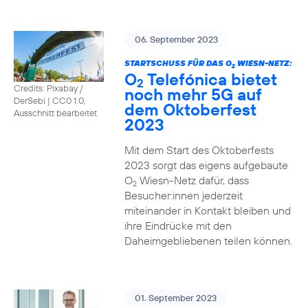
06. September 2023
STARTSCHUSS FÜR DAS O
WIESN-NETZ:
2
O
Telefónica bietet
2
Credits: Pixabay /
noch mehr 5G auf
DerSebi
|
CC0 1.0,
dem Oktoberfest
Ausschnitt bearbeitet
2023
Mit dem Start des Oktoberfests
2023 sorgt das eigens aufgebaute
O
Wiesn-Netz dafür, dass
2
Besucher:innen jederzeit
miteinander in Kontakt bleiben und
ihre Eindrücke mit den
Daheimgebliebenen teilen können.
01. September 2023