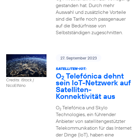
2
gestanden hat. Durch mehr
Auswahl und zusätzliche Vorteile
sind die Tarife noch passgenauer
auf die Bedürfnisse von
Selbstständigen zugeschnitten.
27. September 2023
SATELLITEN-IOT:
O
Telefónica dehnt
2
Credits: iStock /
sein IoT-Netzwerk auf
NicoElNino
Satelliten-
Konnektivität aus
O
Telefónica und Skylo
2
Technologies, ein führender
Anbieter von satellitengestützter
Telekommunikation für das Internet
der Dinge (IoT), haben eine