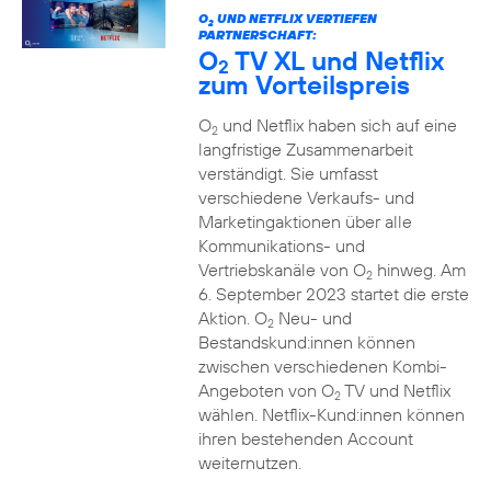
O
UND NETFLIX VERTIEFEN
2
PARTNERSCHAFT:
O
TV XL und Netflix
2
zum Vorteilspreis
O
und Netflix haben sich auf eine
2
langfristige Zusammenarbeit
verständigt. Sie umfasst
verschiedene Verkaufs- und
Marketingaktionen über alle
Kommunikations- und
Vertriebskanäle von O
hinweg. Am
2
6. September 2023 startet die erste
Aktion. O
Neu- und
2
Bestandskund:innen können
zwischen verschiedenen Kombi-
Angeboten von O
TV und Netflix
2
wählen. Netflix-Kund:innen können
ihren bestehenden Account
weiternutzen.