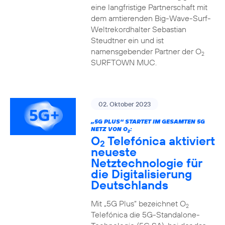
eine langfristige Partnerschaft mit
dem amtierenden Big-Wave-Surf-
Weltrekordhalter Sebastian
Steudtner ein und ist
namensgebender Partner der O
2
SURFTOWN MUC.
02. Oktober 2023
„5G PLUS“ STARTET IM GESAMTEN 5G
NETZ VON O
:
2
O
Telefónica aktiviert
2
neueste
Netztechnologie für
die Digitalisierung
Deutschlands
Mit „5G Plus“ bezeichnet O
2
Telefónica die 5G-Standalone-