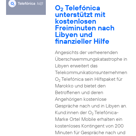
O
Telefónica
2
unterstützt mit
kostenlosen
Freiminuten nach
Libyen und
finanzieller Hilfe
Angesichts der verheerenden
Überschwemmungskatastrophe in
Libyen erweitert das
Telekommunikationsunternehmen
O
Telefónica sein Hilfspaket für
2
Marokko und bietet den
Betroffenen und deren
Angehörigen kostenlose
Gespräche nach und in Libyen an.
Kund:innen der O
Telefónica-
2
Marke Ortel Mobile erhalten ein
kostenloses Kontingent von 200
Minuten für Gespräche nach und