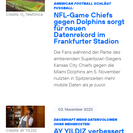
AMERICAN FOOTBALL SCHLÄGT
FUSSBALL:
NFL-Game Chiefs
Credits: O
Telefónica
2
gegen Dolphins sorgt
für neuen
Datenrekord im
Frankfurter Stadion
Die Fans während der Partie des
amtierenden Superbowl-Siegers
Kansas City Chiefs gegen die
Miami Dolphins am 5. November
nutzten in Spitzenzeiten mehr
mobile Daten als je zuvor.
02. November 2023
DAUERHAFT MEHR DATENVOLUMEN
OHNE MEHRKOSTEN:
AY YILDIZ verbessert
Credits: AY YILDIZ