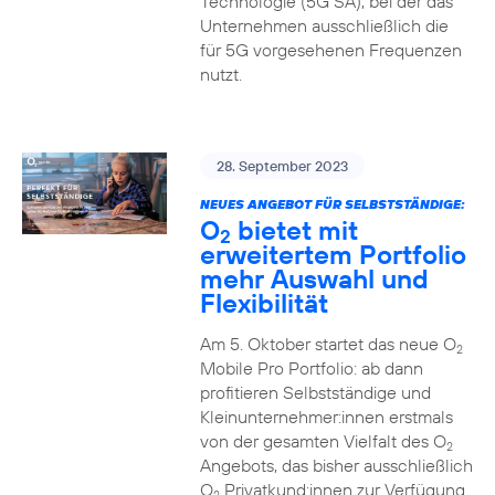
Technologie (5G SA), bei der das
Unternehmen ausschließlich die
für 5G vorgesehenen Frequenzen
nutzt.
28. September 2023
NEUES ANGEBOT FÜR SELBSTSTÄNDIGE:
O
bietet mit
2
erweitertem Portfolio
mehr Auswahl und
Flexibilität
Am 5. Oktober startet das neue O
2
Mobile Pro Portfolio: ab dann
profitieren Selbstständige und
Kleinunternehmer:innen erstmals
von der gesamten Vielfalt des O
2
Angebots, das bisher ausschließlich
O
Privatkund:innen zur Verfügung