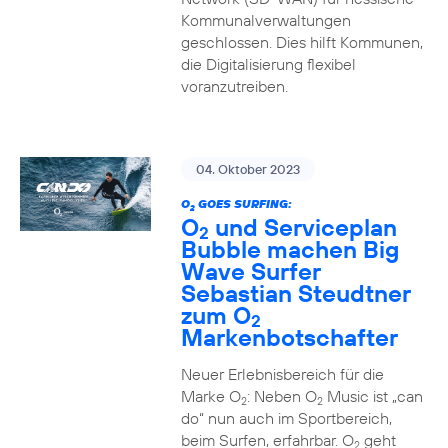
Kommunalverwaltungen
geschlossen. Dies hilft Kommunen,
die Digitalisierung flexibel
voranzutreiben.
04. Oktober 2023
O
GOES SURFING:
2
O
und Serviceplan
2
Bubble machen Big
Wave Surfer
Sebastian Steudtner
zum O
2
Markenbotschafter
Neuer Erlebnisbereich für die
Marke O
: Neben O
Music ist „can
2
2
do“ nun auch im Sportbereich,
beim Surfen, erfahrbar. O
geht
2