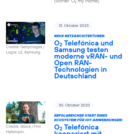
(vorher: O
my Home).
2
31. Oktober 2023
NEUE NETZARCHITEKTUREN:
O
Telefónica und
2
Credits: Gettyimages /
Samsung testen
Logos: o2, Samsung
moderne vRAN- und
Open RAN-
Technologien in
Deutschland
30. Oktober 2023
ERFOLGREICHER START EINES
ECOSYSTEM FÜR IOT-ANWENDUNGEN:
O
Telefónica
Credits: iStock / Finn
2
kooperiert mit
Hafemann