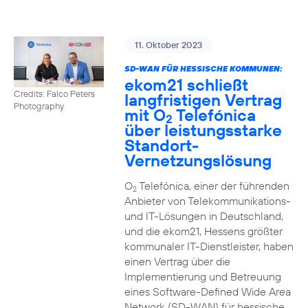
11. Oktober 2023
SD-WAN FÜR HESSISCHE KOMMUNEN:
ekom21 schließt
Credits: Falco Peters
langfristigen Vertrag
Photography
mit O
Telefónica
2
über leistungsstarke
Standort-
Vernetzungslösung
O
Telefónica, einer der führenden
2
Anbieter von Telekommunikations-
und IT-Lösungen in Deutschland,
und die ekom21, Hessens größter
kommunaler IT-Dienstleister, haben
einen Vertrag über die
Implementierung und Betreuung
eines Software-Defined Wide Area
Network (SD-WAN) für hessische