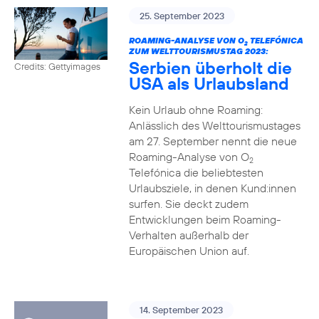
25. September 2023
ROAMING-ANALYSE VON O
TELEFÓNICA
2
ZUM WELTTOURISMUSTAG 2023:
Serbien überholt die
Credits: Gettyimages
USA als Urlaubsland
Kein Urlaub ohne Roaming:
Anlässlich des Welttourismustages
am 27. September nennt die neue
Roaming-Analyse von O
2
Telefónica die beliebtesten
Urlaubsziele, in denen Kund:innen
surfen. Sie deckt zudem
Entwicklungen beim Roaming-
Verhalten außerhalb der
Europäischen Union auf.
14. September 2023