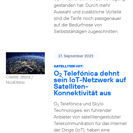
2
gestanden hat. Durch mehr
Auswahl und zusätzliche Vorteile
sind die Tarife noch passgenauer
auf die Bedürfnisse von
Selbstständigen zugeschnitten.
27. September 2023
SATELLITEN-IOT:
O
Telefónica dehnt
2
Credits: iStock /
sein IoT-Netzwerk auf
NicoElNino
Satelliten-
Konnektivität aus
O
Telefónica und Skylo
2
Technologies, ein führender
Anbieter von satellitengestützter
Telekommunikation für das Internet
der Dinge (IoT), haben eine