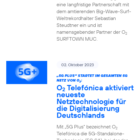
eine langfristige Partnerschaft mit
dem amtierenden Big-Wave-Surf-
Weltrekordhalter Sebastian
Steudtner ein und ist
namensgebender Partner der O
2
SURFTOWN MUC.
02. Oktober 2023
„5G PLUS“ STARTET IM GESAMTEN 5G
NETZ VON O
:
2
O
Telefónica aktiviert
2
neueste
Netztechnologie für
die Digitalisierung
Deutschlands
Mit „5G Plus“ bezeichnet O
2
Telefónica die 5G-Standalone-