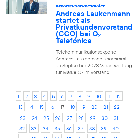
PRIVATKUNDENGESCHÄFT:
Andreas Laukenmann
startet als
Privatkundenvorstand
(CCO) bei O
2
Telefónica
Telekommunikationsexperte
Andreas Laukenmann übernimmt
ab September 2023 Verantwortung
für Marke O
im Vorstand.
2
1
2
3
4
5
6
7
8
9
10
11
12
13
14
15
16
17
18
19
20
21
22
23
24
25
26
27
28
29
30
31
32
33
34
35
36
37
38
39
40