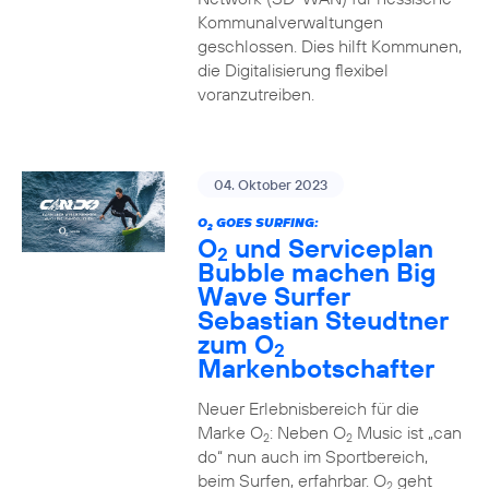
Kommunalverwaltungen
geschlossen. Dies hilft Kommunen,
die Digitalisierung flexibel
voranzutreiben.
04. Oktober 2023
O
GOES SURFING:
2
O
und Serviceplan
2
Bubble machen Big
Wave Surfer
Sebastian Steudtner
zum O
2
Markenbotschafter
Neuer Erlebnisbereich für die
Marke O
: Neben O
Music ist „can
2
2
do“ nun auch im Sportbereich,
beim Surfen, erfahrbar. O
geht
2