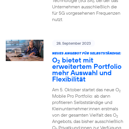
Technologie (5G SA), bei der das
Unternehmen ausschließlich die
für 5G vorgesehenen Frequenzen
nutzt.
28. September 2023
NEUES ANGEBOT FÜR SELBSTSTÄNDIGE:
O
bietet mit
2
erweitertem Portfolio
mehr Auswahl und
Flexibilität
Am 5. Oktober startet das neue O
2
Mobile Pro Portfolio: ab dann
profitieren Selbstständige und
Kleinunternehmer:innen erstmals
von der gesamten Vielfalt des O
2
Angebots, das bisher ausschließlich
O
Privatkund:innen zur Verfügung