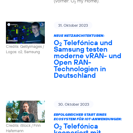
(vorher: O
my Home).
2
31. Oktober 2023
NEUE NETZARCHITEKTUREN:
O
Telefónica und
2
Credits: Gettyimages /
Samsung testen
Logos: o2, Samsung
moderne vRAN- und
Open RAN-
Technologien in
Deutschland
30. Oktober 2023
ERFOLGREICHER START EINES
ECOSYSTEM FÜR IOT-ANWENDUNGEN:
O
Telefónica
Credits: iStock / Finn
2
kooperiert mit
Hafemann