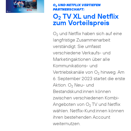
O
UND NETFLIX VERTIEFEN
2
PARTNERSCHAFT:
O
TV XL und Netflix
2
zum Vorteilspreis
O
und Netflix haben sich auf eine
2
langfristige Zusammenarbeit
verständigt. Sie umfasst
verschiedene Verkaufs- und
Marketingaktionen über alle
Kommunikations- und
Vertriebskanäle von O
hinweg. Am
2
6. September 2023 startet die erste
Aktion. O
Neu- und
2
Bestandskund:innen können
zwischen verschiedenen Kombi-
Angeboten von O
TV und Netflix
2
wählen. Netflix-Kund:innen können
ihren bestehenden Account
weiternutzen.