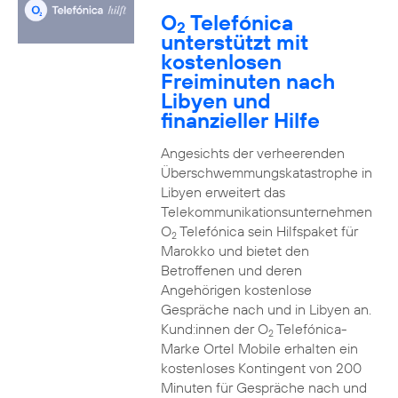
O
Telefónica
2
unterstützt mit
kostenlosen
Freiminuten nach
Libyen und
finanzieller Hilfe
Angesichts der verheerenden
Überschwemmungskatastrophe in
Libyen erweitert das
Telekommunikationsunternehmen
O
Telefónica sein Hilfspaket für
2
Marokko und bietet den
Betroffenen und deren
Angehörigen kostenlose
Gespräche nach und in Libyen an.
Kund:innen der O
Telefónica-
2
Marke Ortel Mobile erhalten ein
kostenloses Kontingent von 200
Minuten für Gespräche nach und