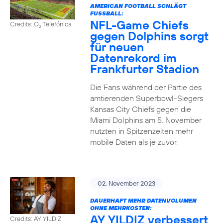
AMERICAN FOOTBALL SCHLÄGT
FUSSBALL:
NFL-Game Chiefs
Credits: O
Telefónica
2
gegen Dolphins sorgt
für neuen
Datenrekord im
Frankfurter Stadion
Die Fans während der Partie des
amtierenden Superbowl-Siegers
Kansas City Chiefs gegen die
Miami Dolphins am 5. November
nutzten in Spitzenzeiten mehr
mobile Daten als je zuvor.
02. November 2023
DAUERHAFT MEHR DATENVOLUMEN
OHNE MEHRKOSTEN:
AY YILDIZ verbessert
Credits: AY YILDIZ