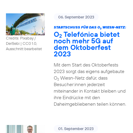
06. September 2023
STARTSCHUSS FÜR DAS O
WIESN-NETZ:
2
O
Telefónica bietet
2
Credits: Pixabay /
noch mehr 5G auf
DerSebi
|
CC0 1.0,
dem Oktoberfest
Ausschnitt bearbeitet
2023
Mit dem Start des Oktoberfests
2023 sorgt das eigens aufgebaute
O
Wiesn-Netz dafür, dass
2
Besucher:innen jederzeit
miteinander in Kontakt bleiben und
ihre Eindrücke mit den
Daheimgebliebenen teilen können.
01. September 2023