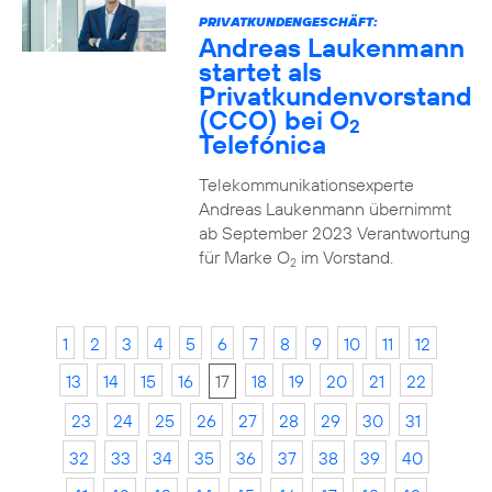
PRIVATKUNDENGESCHÄFT:
Andreas Laukenmann
startet als
Privatkundenvorstand
(CCO) bei O
2
Telefónica
Telekommunikationsexperte
Andreas Laukenmann übernimmt
ab September 2023 Verantwortung
für Marke O
im Vorstand.
2
1
2
3
4
5
6
7
8
9
10
11
12
13
14
15
16
17
18
19
20
21
22
23
24
25
26
27
28
29
30
31
32
33
34
35
36
37
38
39
40