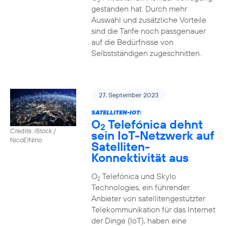
2
gestanden hat. Durch mehr
Auswahl und zusätzliche Vorteile
sind die Tarife noch passgenauer
auf die Bedürfnisse von
Selbstständigen zugeschnitten.
27. September 2023
SATELLITEN-IOT:
O
Telefónica dehnt
2
Credits: iStock /
sein IoT-Netzwerk auf
NicoElNino
Satelliten-
Konnektivität aus
O
Telefónica und Skylo
2
Technologies, ein führender
Anbieter von satellitengestützter
Telekommunikation für das Internet
der Dinge (IoT), haben eine