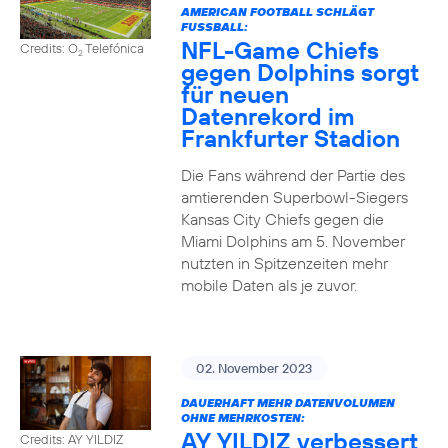
AMERICAN FOOTBALL SCHLÄGT
FUSSBALL:
NFL-Game Chiefs
Credits: O
Telefónica
2
gegen Dolphins sorgt
für neuen
Datenrekord im
Frankfurter Stadion
Die Fans während der Partie des
amtierenden Superbowl-Siegers
Kansas City Chiefs gegen die
Miami Dolphins am 5. November
nutzten in Spitzenzeiten mehr
mobile Daten als je zuvor.
02. November 2023
DAUERHAFT MEHR DATENVOLUMEN
OHNE MEHRKOSTEN:
AY YILDIZ verbessert
Credits: AY YILDIZ