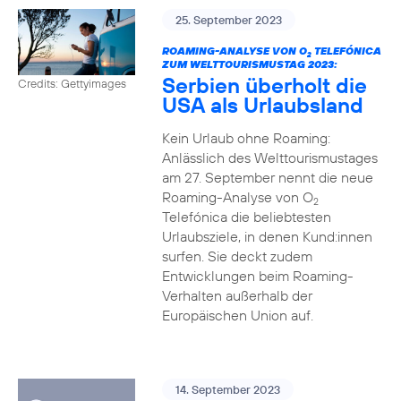
25. September 2023
ROAMING-ANALYSE VON O
TELEFÓNICA
2
ZUM WELTTOURISMUSTAG 2023:
Serbien überholt die
Credits: Gettyimages
USA als Urlaubsland
Kein Urlaub ohne Roaming:
Anlässlich des Welttourismustages
am 27. September nennt die neue
Roaming-Analyse von O
2
Telefónica die beliebtesten
Urlaubsziele, in denen Kund:innen
surfen. Sie deckt zudem
Entwicklungen beim Roaming-
Verhalten außerhalb der
Europäischen Union auf.
14. September 2023