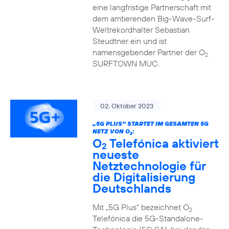
eine langfristige Partnerschaft mit
dem amtierenden Big-Wave-Surf-
Weltrekordhalter Sebastian
Steudtner ein und ist
namensgebender Partner der O
2
SURFTOWN MUC.
02. Oktober 2023
„5G PLUS“ STARTET IM GESAMTEN 5G
NETZ VON O
:
2
O
Telefónica aktiviert
2
neueste
Netztechnologie für
die Digitalisierung
Deutschlands
Mit „5G Plus“ bezeichnet O
2
Telefónica die 5G-Standalone-