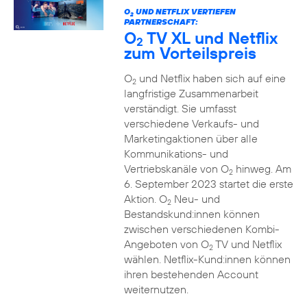
O
UND NETFLIX VERTIEFEN
2
PARTNERSCHAFT:
O
TV XL und Netflix
2
zum Vorteilspreis
O
und Netflix haben sich auf eine
2
langfristige Zusammenarbeit
verständigt. Sie umfasst
verschiedene Verkaufs- und
Marketingaktionen über alle
Kommunikations- und
Vertriebskanäle von O
hinweg. Am
2
6. September 2023 startet die erste
Aktion. O
Neu- und
2
Bestandskund:innen können
zwischen verschiedenen Kombi-
Angeboten von O
TV und Netflix
2
wählen. Netflix-Kund:innen können
ihren bestehenden Account
weiternutzen.