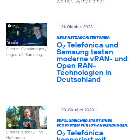
(vorher: O
my Home).
2
31. Oktober 2023
NEUE NETZARCHITEKTUREN:
O
Telefónica und
2
Credits: Gettyimages /
Samsung testen
Logos: o2, Samsung
moderne vRAN- und
Open RAN-
Technologien in
Deutschland
30. Oktober 2023
ERFOLGREICHER START EINES
ECOSYSTEM FÜR IOT-ANWENDUNGEN:
O
Telefónica
Credits: iStock / Finn
2
kooperiert mit
Hafemann