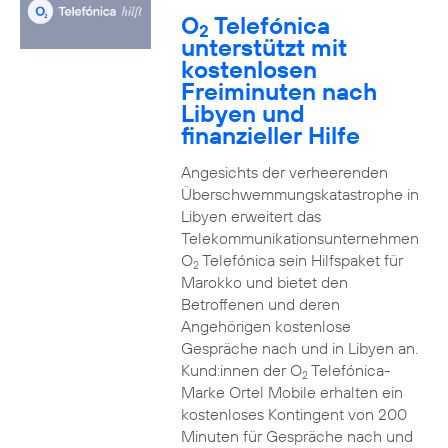
O
Telefónica
2
unterstützt mit
kostenlosen
Freiminuten nach
Libyen und
finanzieller Hilfe
Angesichts der verheerenden
Überschwemmungskatastrophe in
Libyen erweitert das
Telekommunikationsunternehmen
O
Telefónica sein Hilfspaket für
2
Marokko und bietet den
Betroffenen und deren
Angehörigen kostenlose
Gespräche nach und in Libyen an.
Kund:innen der O
Telefónica-
2
Marke Ortel Mobile erhalten ein
kostenloses Kontingent von 200
Minuten für Gespräche nach und