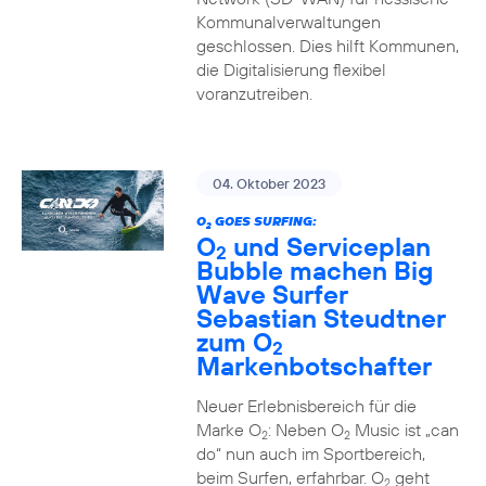
Kommunalverwaltungen
geschlossen. Dies hilft Kommunen,
die Digitalisierung flexibel
voranzutreiben.
04. Oktober 2023
O
GOES SURFING:
2
O
und Serviceplan
2
Bubble machen Big
Wave Surfer
Sebastian Steudtner
zum O
2
Markenbotschafter
Neuer Erlebnisbereich für die
Marke O
: Neben O
Music ist „can
2
2
do“ nun auch im Sportbereich,
beim Surfen, erfahrbar. O
geht
2