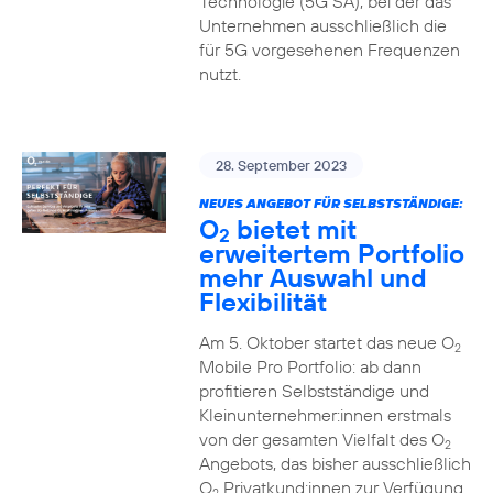
Technologie (5G SA), bei der das
Unternehmen ausschließlich die
für 5G vorgesehenen Frequenzen
nutzt.
28. September 2023
NEUES ANGEBOT FÜR SELBSTSTÄNDIGE:
O
bietet mit
2
erweitertem Portfolio
mehr Auswahl und
Flexibilität
Am 5. Oktober startet das neue O
2
Mobile Pro Portfolio: ab dann
profitieren Selbstständige und
Kleinunternehmer:innen erstmals
von der gesamten Vielfalt des O
2
Angebots, das bisher ausschließlich
O
Privatkund:innen zur Verfügung