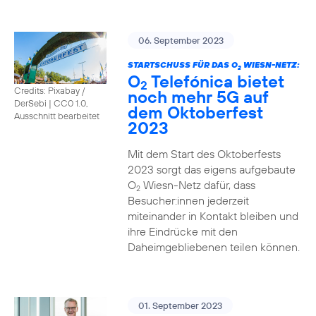
06. September 2023
STARTSCHUSS FÜR DAS O
WIESN-NETZ:
2
O
Telefónica bietet
2
Credits: Pixabay /
noch mehr 5G auf
DerSebi
|
CC0 1.0,
dem Oktoberfest
Ausschnitt bearbeitet
2023
Mit dem Start des Oktoberfests
2023 sorgt das eigens aufgebaute
O
Wiesn-Netz dafür, dass
2
Besucher:innen jederzeit
miteinander in Kontakt bleiben und
ihre Eindrücke mit den
Daheimgebliebenen teilen können.
01. September 2023