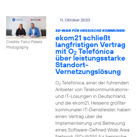
11. Oktober 2023
SD-WAN FÜR HESSISCHE KOMMUNEN:
ekom21 schließt
Credits: Falco Peters
langfristigen Vertrag
Photography
mit O
Telefónica
2
über leistungsstarke
Standort-
Vernetzungslösung
O
Telefónica, einer der führenden
2
Anbieter von Telekommunikations-
und IT-Lösungen in Deutschland,
und die ekom21, Hessens größter
kommunaler IT-Dienstleister, haben
einen Vertrag über die
Implementierung und Betreuung
eines Software-Defined Wide Area
Network (SD-WAN) für hessische