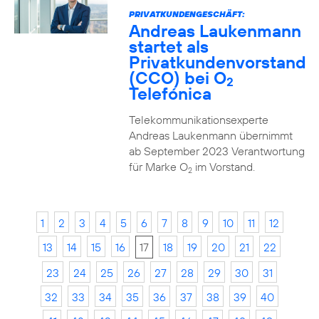
PRIVATKUNDENGESCHÄFT:
Andreas Laukenmann
startet als
Privatkundenvorstand
(CCO) bei O
2
Telefónica
Telekommunikationsexperte
Andreas Laukenmann übernimmt
ab September 2023 Verantwortung
für Marke O
im Vorstand.
2
1
2
3
4
5
6
7
8
9
10
11
12
13
14
15
16
17
18
19
20
21
22
23
24
25
26
27
28
29
30
31
32
33
34
35
36
37
38
39
40