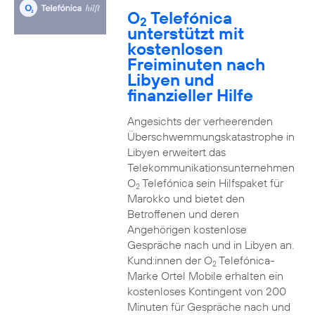
O
Telefónica
2
unterstützt mit
kostenlosen
Freiminuten nach
Libyen und
finanzieller Hilfe
Angesichts der verheerenden
Überschwemmungskatastrophe in
Libyen erweitert das
Telekommunikationsunternehmen
O
Telefónica sein Hilfspaket für
2
Marokko und bietet den
Betroffenen und deren
Angehörigen kostenlose
Gespräche nach und in Libyen an.
Kund:innen der O
Telefónica-
2
Marke Ortel Mobile erhalten ein
kostenloses Kontingent von 200
Minuten für Gespräche nach und