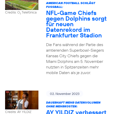
AMERICAN FOOTBALL SCHLÄGT
FUSSBALL:
NFL-Game Chiefs
Credits: O
Telefónica
2
gegen Dolphins sorgt
für neuen
Datenrekord im
Frankfurter Stadion
Die Fans während der Partie des
amtierenden Superbowl-Siegers
Kansas City Chiefs gegen die
Miami Dolphins am 5. November
nutzten in Spitzenzeiten mehr
mobile Daten als je zuvor.
02. November 2023
DAUERHAFT MEHR DATENVOLUMEN
OHNE MEHRKOSTEN:
AY YILDIZ verbessert
Credits: AY YILDIZ