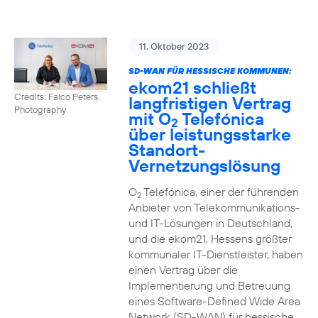
11. Oktober 2023
SD-WAN FÜR HESSISCHE KOMMUNEN:
ekom21 schließt
Credits: Falco Peters
langfristigen Vertrag
Photography
mit O
Telefónica
2
über leistungsstarke
Standort-
Vernetzungslösung
O
Telefónica, einer der führenden
2
Anbieter von Telekommunikations-
und IT-Lösungen in Deutschland,
und die ekom21, Hessens größter
kommunaler IT-Dienstleister, haben
einen Vertrag über die
Implementierung und Betreuung
eines Software-Defined Wide Area
Network (SD-WAN) für hessische