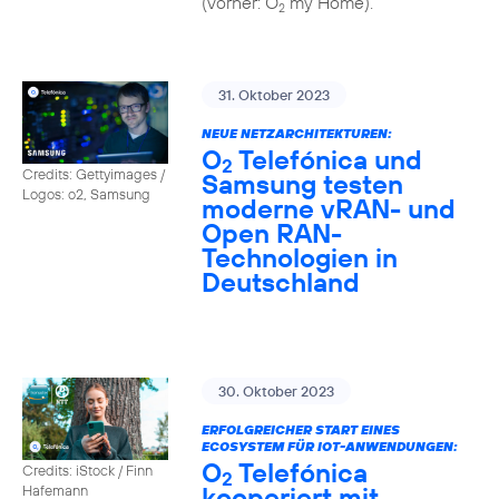
(vorher: O
my Home).
2
31. Oktober 2023
NEUE NETZARCHITEKTUREN:
O
Telefónica und
2
Credits: Gettyimages /
Samsung testen
Logos: o2, Samsung
moderne vRAN- und
Open RAN-
Technologien in
Deutschland
30. Oktober 2023
ERFOLGREICHER START EINES
ECOSYSTEM FÜR IOT-ANWENDUNGEN:
O
Telefónica
Credits: iStock / Finn
2
kooperiert mit
Hafemann