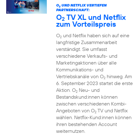
O
UND NETFLIX VERTIEFEN
2
PARTNERSCHAFT:
O
TV XL und Netflix
2
zum Vorteilspreis
O
und Netflix haben sich auf eine
2
langfristige Zusammenarbeit
verständigt. Sie umfasst
verschiedene Verkaufs- und
Marketingaktionen über alle
Kommunikations- und
Vertriebskanäle von O
hinweg. Am
2
6. September 2023 startet die erste
Aktion. O
Neu- und
2
Bestandskund:innen können
zwischen verschiedenen Kombi-
Angeboten von O
TV und Netflix
2
wählen. Netflix-Kund:innen können
ihren bestehenden Account
weiternutzen.