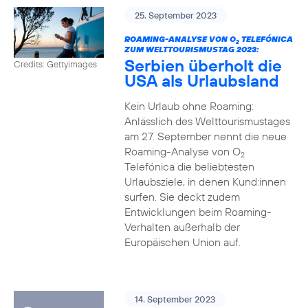
25. September 2023
ROAMING-ANALYSE VON O
TELEFÓNICA
2
ZUM WELTTOURISMUSTAG 2023:
Serbien überholt die
Credits: Gettyimages
USA als Urlaubsland
Kein Urlaub ohne Roaming:
Anlässlich des Welttourismustages
am 27. September nennt die neue
Roaming-Analyse von O
2
Telefónica die beliebtesten
Urlaubsziele, in denen Kund:innen
surfen. Sie deckt zudem
Entwicklungen beim Roaming-
Verhalten außerhalb der
Europäischen Union auf.
14. September 2023