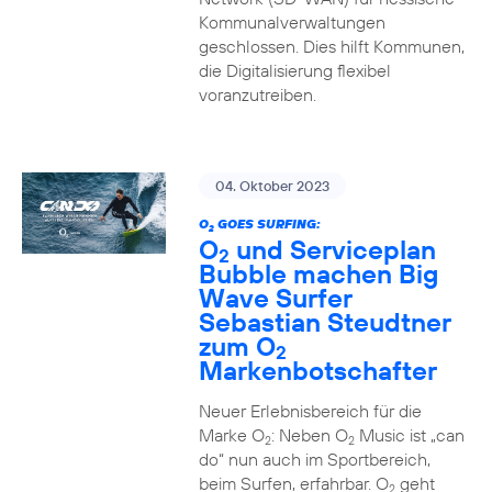
Kommunalverwaltungen
geschlossen. Dies hilft Kommunen,
die Digitalisierung flexibel
voranzutreiben.
04. Oktober 2023
O
GOES SURFING:
2
O
und Serviceplan
2
Bubble machen Big
Wave Surfer
Sebastian Steudtner
zum O
2
Markenbotschafter
Neuer Erlebnisbereich für die
Marke O
: Neben O
Music ist „can
2
2
do“ nun auch im Sportbereich,
beim Surfen, erfahrbar. O
geht
2