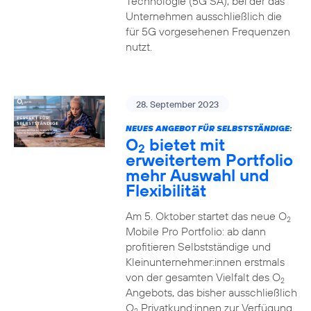
Technologie (5G SA), bei der das
Unternehmen ausschließlich die
für 5G vorgesehenen Frequenzen
nutzt.
28. September 2023
NEUES ANGEBOT FÜR SELBSTSTÄNDIGE:
O
bietet mit
2
erweitertem Portfolio
mehr Auswahl und
Flexibilität
Am 5. Oktober startet das neue O
2
Mobile Pro Portfolio: ab dann
profitieren Selbstständige und
Kleinunternehmer:innen erstmals
von der gesamten Vielfalt des O
2
Angebots, das bisher ausschließlich
O
Privatkund:innen zur Verfügung