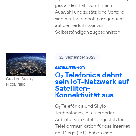
2
gestanden hat. Durch mehr
Auswahl und zusätzliche Vorteile
sind die Tarife noch passgenauer
auf die Bedürfnisse von
Selbstständigen zugeschnitten.
27. September 2023
SATELLITEN-IOT:
O
Telefónica dehnt
2
Credits: iStock /
sein IoT-Netzwerk auf
NicoElNino
Satelliten-
Konnektivität aus
O
Telefónica und Skylo
2
Technologies, ein führender
Anbieter von satellitengestützter
Telekommunikation für das Internet
der Dinge (IoT), haben eine