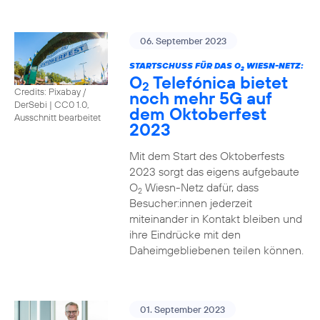
06. September 2023
STARTSCHUSS FÜR DAS O
WIESN-NETZ:
2
O
Telefónica bietet
2
Credits: Pixabay /
noch mehr 5G auf
DerSebi
|
CC0 1.0,
dem Oktoberfest
Ausschnitt bearbeitet
2023
Mit dem Start des Oktoberfests
2023 sorgt das eigens aufgebaute
O
Wiesn-Netz dafür, dass
2
Besucher:innen jederzeit
miteinander in Kontakt bleiben und
ihre Eindrücke mit den
Daheimgebliebenen teilen können.
01. September 2023