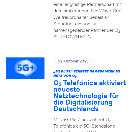
eine langfristige Partnerschaft mit
dem amtierenden Big-Wave-Surf-
Weltrekordhalter Sebastian
Steudtner ein und ist
namensgebender Partner der O
2
SURFTOWN MUC.
02. Oktober 2023
„5G PLUS“ STARTET IM GESAMTEN 5G
NETZ VON O
:
2
O
Telefónica aktiviert
2
neueste
Netztechnologie für
die Digitalisierung
Deutschlands
Mit „5G Plus“ bezeichnet O
2
Telefónica die 5G-Standalone-