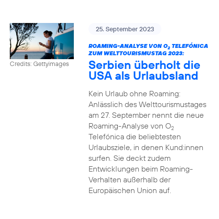
25. September 2023
ROAMING-ANALYSE VON O
TELEFÓNICA
2
ZUM WELTTOURISMUSTAG 2023:
Serbien überholt die
Credits: Gettyimages
USA als Urlaubsland
Kein Urlaub ohne Roaming:
Anlässlich des Welttourismustages
am 27. September nennt die neue
Roaming-Analyse von O
2
Telefónica die beliebtesten
Urlaubsziele, in denen Kund:innen
surfen. Sie deckt zudem
Entwicklungen beim Roaming-
Verhalten außerhalb der
Europäischen Union auf.