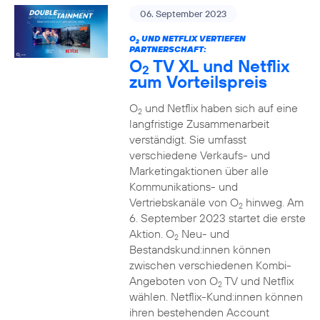
06. September 2023
O
UND NETFLIX VERTIEFEN
2
PARTNERSCHAFT:
O
TV XL und Netflix
2
zum Vorteilspreis
O
und Netflix haben sich auf eine
2
langfristige Zusammenarbeit
verständigt. Sie umfasst
verschiedene Verkaufs- und
Marketingaktionen über alle
Kommunikations- und
Vertriebskanäle von O
hinweg. Am
2
6. September 2023 startet die erste
Aktion. O
Neu- und
2
Bestandskund:innen können
zwischen verschiedenen Kombi-
Angeboten von O
TV und Netflix
2
wählen. Netflix-Kund:innen können
ihren bestehenden Account