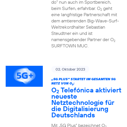
do“ nun auch im Sportbereich,
beim Surfen, erfahrbar. O
geht
2
eine langfristige Partnerschaft mit
dem amtierenden Big-Wave-Surf-
Weltrekordhalter Sebastian
Steudtner ein und ist
namensgebender Partner der O
2
SURFTOWN MUC.
02. Oktober 2023
„5G PLUS“ STARTET IM GESAMTEN 5G
NETZ VON O
:
2
O
Telefónica aktiviert
2
neueste
Netztechnologie für
die Digitalisierung
Deutschlands
Mit „5G Plus“ bezeichnet O
2