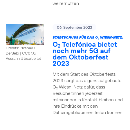
weiternutzen.
06. September 2023
STARTSCHUSS FÜR DAS O
WIESN-NETZ:
2
O
Telefónica bietet
2
Credits: Pixabay /
noch mehr 5G auf
DerSebi
|
CC0 1.0,
dem Oktoberfest
Ausschnitt bearbeitet
2023
Mit dem Start des Oktoberfests
2023 sorgt das eigens aufgebaute
O
Wiesn-Netz dafür, dass
2
Besucher:innen jederzeit
miteinander in Kontakt bleiben und
ihre Eindrücke mit den
Daheimgebliebenen teilen können.