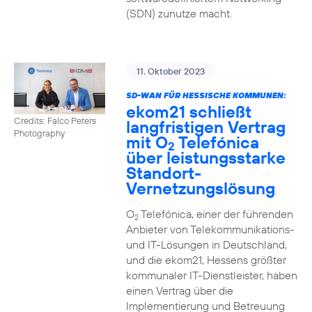
(SDN) zunutze macht.
11. Oktober 2023
SD-WAN FÜR HESSISCHE KOMMUNEN:
ekom21 schließt
Credits: Falco Peters
langfristigen Vertrag
Photography
mit O
Telefónica
2
über leistungsstarke
Standort-
Vernetzungslösung
O
Telefónica, einer der führenden
2
Anbieter von Telekommunikations-
und IT-Lösungen in Deutschland,
und die ekom21, Hessens größter
kommunaler IT-Dienstleister, haben
einen Vertrag über die
Implementierung und Betreuung