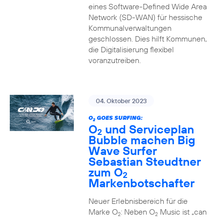
eines Software-Defined Wide Area
Network (SD-WAN) für hessische
Kommunalverwaltungen
geschlossen. Dies hilft Kommunen,
die Digitalisierung flexibel
voranzutreiben.
04. Oktober 2023
O
GOES SURFING:
2
O
und Serviceplan
2
Bubble machen Big
Wave Surfer
Sebastian Steudtner
zum O
2
Markenbotschafter
Neuer Erlebnisbereich für die
Marke O
: Neben O
Music ist „can
2
2