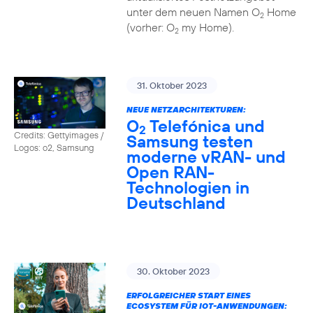
unter dem neuen Namen O
Home
2
(vorher: O
my Home).
2
31. Oktober 2023
NEUE NETZARCHITEKTUREN:
O
Telefónica und
2
Credits: Gettyimages /
Samsung testen
Logos: o2, Samsung
moderne vRAN- und
Open RAN-
Technologien in
Deutschland
30. Oktober 2023
ERFOLGREICHER START EINES
ECOSYSTEM FÜR IOT-ANWENDUNGEN: