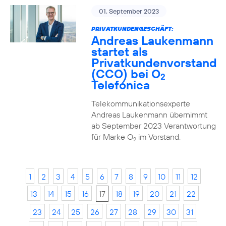
01. September 2023
PRIVATKUNDENGESCHÄFT:
Andreas Laukenmann
startet als
Privatkundenvorstand
(CCO) bei O
2
Telefónica
Telekommunikationsexperte
Andreas Laukenmann übernimmt
ab September 2023 Verantwortung
für Marke O
im Vorstand.
2
1
2
3
4
5
6
7
8
9
10
11
12
13
14
15
16
17
18
19
20
21
22
23
24
25
26
27
28
29
30
31