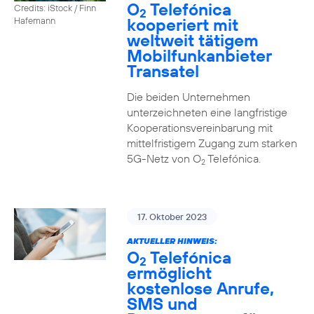
O
Telefónica
Credits: iStock / Finn
2
kooperiert mit
Hafemann
weltweit tätigem
Mobilfunkanbieter
Transatel
Die beiden Unternehmen
unterzeichneten eine langfristige
Kooperationsvereinbarung mit
mittelfristigem Zugang zum starken
5G-Netz von O
Telefónica.
2
17. Oktober 2023
AKTUELLER HINWEIS:
O
Telefónica
2
ermöglicht
kostenlose Anrufe,
SMS und