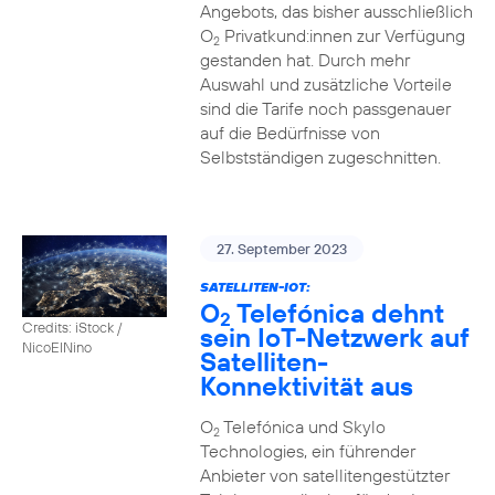
Angebots, das bisher ausschließlich
O
Privatkund:innen zur Verfügung
2
gestanden hat. Durch mehr
Auswahl und zusätzliche Vorteile
sind die Tarife noch passgenauer
auf die Bedürfnisse von
Selbstständigen zugeschnitten.
27. September 2023
SATELLITEN-IOT:
O
Telefónica dehnt
2
Credits: iStock /
sein IoT-Netzwerk auf
NicoElNino
Satelliten-
Konnektivität aus
O
Telefónica und Skylo
2
Technologies, ein führender
Anbieter von satellitengestützter