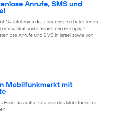
tenlose Anrufe, SMS und
el
ägt O
Telefónica dazu bei, dass die betroffenen
2
ekommunikations­unternehmen ermöglicht
stenlose Anrufe und SMS in Israel sowie von
n Mobilfunkmarkt mit
te
s Haas, das volle Potenzial des Mobilfunks für
en.