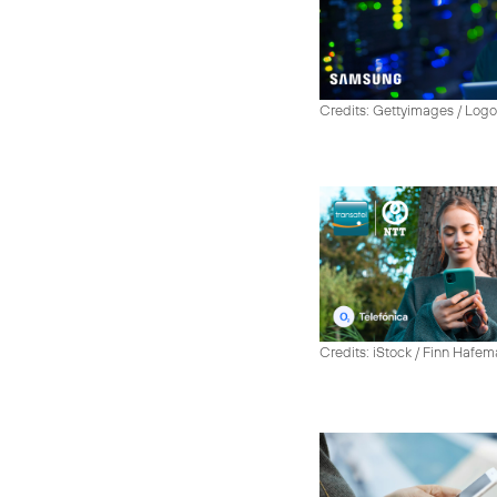
Credits: Gettyimages / Log
Credits: iStock / Finn Hafe