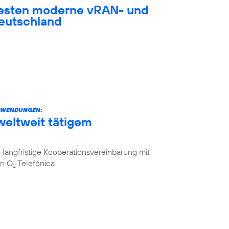
testen moderne vRAN- und
eutschland
ANWENDUNGEN:
weltweit tätigem
langfristige Kooperationsvereinbarung mit
on O
Telefónica.
2