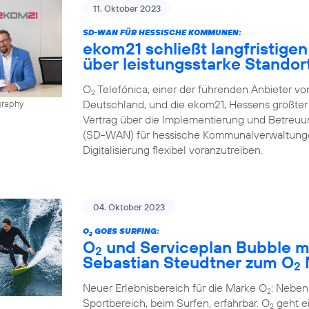
11. Oktober 2023
SD-WAN FÜR HESSISCHE KOMMUNEN:
ekom21 schließt langfristigen
über leistungsstarke Stando
O
Telefónica, einer der führenden Anbieter v
2
Deutschland, und die ekom21, Hessens größter 
graphy
Vertrag über die Implementierung und Betreu
(SD-WAN) für hessische Kommunalverwaltungen
Digitalisierung flexibel voranzutreiben.
04. Oktober 2023
O
GOES SURFING:
2
O
und Serviceplan Bubble m
2
Sebastian Steudtner zum O
2
Neuer Erlebnisbereich für die Marke O
: Neben
2
Sportbereich, beim Surfen, erfahrbar. O
geht ei
2