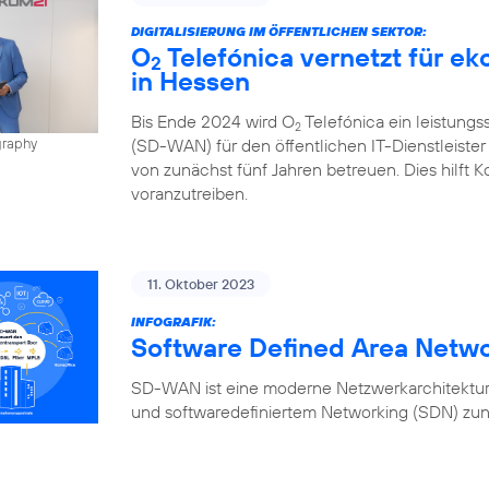
DIGITALISIERUNG IM ÖFFENTLICHEN SEKTOR:
O
Telefónica vernetzt für e
2
in Hessen
Bis Ende 2024 wird O
Telefónica ein leistung
2
(SD-WAN) für den öffentlichen IT-Dienstleiste
graphy
von zunächst fünf Jahren betreuen. Dies hilft K
voranzutreiben.
11. Oktober 2023
INFOGRAFIK:
Software Defined Area Netw
SD-WAN ist eine moderne Netzwerkarchitektur,
und softwaredefiniertem Networking (SDN) zun