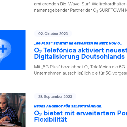
amtierenden Big-Wave-Surf-Weltrekordhalter S
namensgebender Partner der O
SURFTOWN 
2
02. Oktober 2023
„5G PLUS“ STARTET IM GESAMTEN 5G NETZ VON O
:
2
O
Telefónica aktiviert neues
2
Digitalisierung Deutschlands
Mit „5G Plus“ bezeichnet O
Telefónica die 5G-
2
Unternehmen ausschließlich die für 5G vorge
28. September 2023
NEUES ANGEBOT FÜR SELBSTSTÄNDIGE:
O
bietet mit erweitertem Po
2
Flexibilität