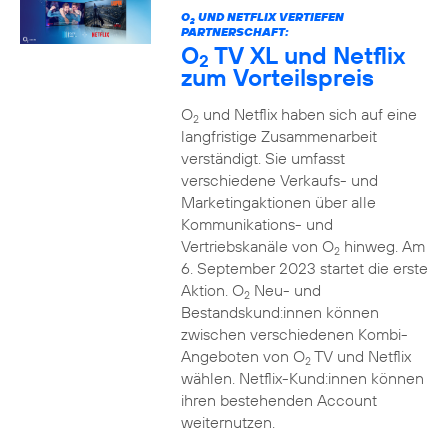
O
UND NETFLIX VERTIEFEN
2
PARTNERSCHAFT:
O
TV XL und Netflix
2
zum Vorteilspreis
O
und Netflix haben sich auf eine
2
langfristige Zusammenarbeit
verständigt. Sie umfasst
verschiedene Verkaufs- und
Marketingaktionen über alle
Kommunikations- und
Vertriebskanäle von O
hinweg. Am
2
6. September 2023 startet die erste
Aktion. O
Neu- und
2
Bestandskund:innen können
zwischen verschiedenen Kombi-
Angeboten von O
TV und Netflix
2
wählen. Netflix-Kund:innen können
ihren bestehenden Account
weiternutzen.