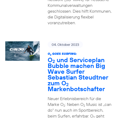
Kommunalverwaltungen
geschlossen. Dies hilft Kommunen,
die Digitalisierung flexibel
voranzutreiben.
04. Oktober 2023
O
GOES SURFING:
2
O
und Serviceplan
2
Bubble machen Big
Wave Surfer
Sebastian Steudtner
zum O
2
Markenbotschafter
Neuer Erlebnisbereich für die
Marke O
: Neben O
Music ist „can
2
2
do“ nun auch im Sportbereich,
beim Surfen, erfahrbar. O
geht
2