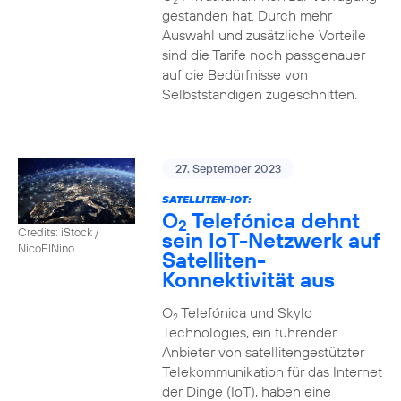
2
gestanden hat. Durch mehr
Auswahl und zusätzliche Vorteile
sind die Tarife noch passgenauer
auf die Bedürfnisse von
Selbstständigen zugeschnitten.
27. September 2023
SATELLITEN-IOT:
O
Telefónica dehnt
2
Credits: iStock /
sein IoT-Netzwerk auf
NicoElNino
Satelliten-
Konnektivität aus
O
Telefónica und Skylo
2
Technologies, ein führender
Anbieter von satellitengestützter
Telekommunikation für das Internet
der Dinge (IoT), haben eine