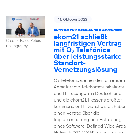
11. Oktober 2023
SD-WAN FÜR HESSISCHE KOMMUNEN:
ekom21 schließt
Credits: Falco Peters
langfristigen Vertrag
Photography
mit O
Telefónica
2
über leistungsstarke
Standort-
Vernetzungslösung
O
Telefónica, einer der führenden
2
Anbieter von Telekommunikations-
und IT-Lösungen in Deutschland,
und die ekom21, Hessens größter
kommunaler IT-Dienstleister, haben
einen Vertrag über die
Implementierung und Betreuung
eines Software-Defined Wide Area
Network (SD-WAN) für hessische