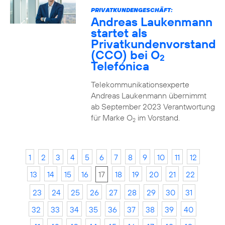
PRIVATKUNDENGESCHÄFT:
Andreas Laukenmann
startet als
Privatkundenvorstand
(CCO) bei O
2
Telefónica
Telekommunikationsexperte
Andreas Laukenmann übernimmt
ab September 2023 Verantwortung
für Marke O
im Vorstand.
2
1
2
3
4
5
6
7
8
9
10
11
12
13
14
15
16
17
18
19
20
21
22
23
24
25
26
27
28
29
30
31
32
33
34
35
36
37
38
39
40