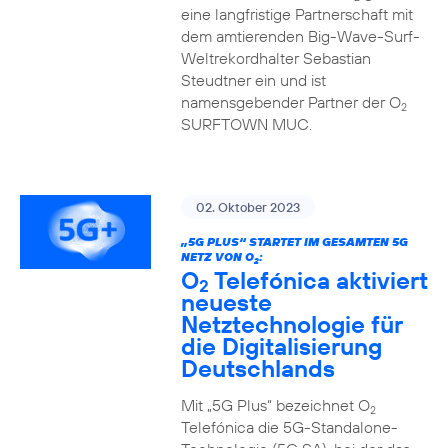
eine langfristige Partnerschaft mit
dem amtierenden Big-Wave-Surf-
Weltrekordhalter Sebastian
Steudtner ein und ist
namensgebender Partner der O
2
SURFTOWN MUC.
02. Oktober 2023
„5G PLUS“ STARTET IM GESAMTEN 5G
NETZ VON O
:
2
O
Telefónica aktiviert
2
neueste
Netztechnologie für
die Digitalisierung
Deutschlands
Mit „5G Plus“ bezeichnet O
2
Telefónica die 5G-Standalone-