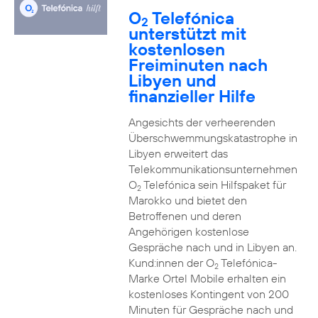
O
Telefónica
2
unterstützt mit
kostenlosen
Freiminuten nach
Libyen und
finanzieller Hilfe
Angesichts der verheerenden
Überschwemmungskatastrophe in
Libyen erweitert das
Telekommunikationsunternehmen
O
Telefónica sein Hilfspaket für
2
Marokko und bietet den
Betroffenen und deren
Angehörigen kostenlose
Gespräche nach und in Libyen an.
Kund:innen der O
Telefónica-
2
Marke Ortel Mobile erhalten ein
kostenloses Kontingent von 200
Minuten für Gespräche nach und