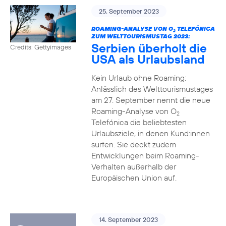
25. September 2023
ROAMING-ANALYSE VON O
TELEFÓNICA
2
ZUM WELTTOURISMUSTAG 2023:
Serbien überholt die
Credits: Gettyimages
USA als Urlaubsland
Kein Urlaub ohne Roaming:
Anlässlich des Welttourismustages
am 27. September nennt die neue
Roaming-Analyse von O
2
Telefónica die beliebtesten
Urlaubsziele, in denen Kund:innen
surfen. Sie deckt zudem
Entwicklungen beim Roaming-
Verhalten außerhalb der
Europäischen Union auf.
14. September 2023