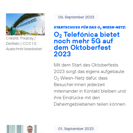
06. September 2023
STARTSCHUSS FÜR DAS O
WIESN-NETZ:
2
O
Telefónica bietet
2
Credits: Pixabay /
noch mehr 5G auf
DerSebi
|
CC0 1.0,
dem Oktoberfest
Ausschnitt bearbeitet
2023
Mit dem Start des Oktoberfests
2023 sorgt das eigens aufgebaute
O
Wiesn-Netz dafür, dass
2
Besucher:innen jederzeit
miteinander in Kontakt bleiben und
ihre Eindrücke mit den
Daheimgebliebenen teilen können.
01. September 2023