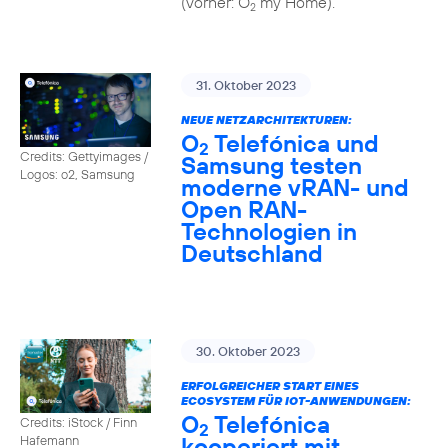
(vorher: O
my Home).
2
31. Oktober 2023
NEUE NETZARCHITEKTUREN:
O
Telefónica und
2
Credits: Gettyimages /
Samsung testen
Logos: o2, Samsung
moderne vRAN- und
Open RAN-
Technologien in
Deutschland
30. Oktober 2023
ERFOLGREICHER START EINES
ECOSYSTEM FÜR IOT-ANWENDUNGEN:
O
Telefónica
Credits: iStock / Finn
2
kooperiert mit
Hafemann