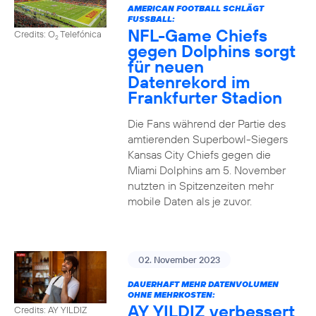
AMERICAN FOOTBALL SCHLÄGT
FUSSBALL:
NFL-Game Chiefs
Credits: O
Telefónica
2
gegen Dolphins sorgt
für neuen
Datenrekord im
Frankfurter Stadion
Die Fans während der Partie des
amtierenden Superbowl-Siegers
Kansas City Chiefs gegen die
Miami Dolphins am 5. November
nutzten in Spitzenzeiten mehr
mobile Daten als je zuvor.
02. November 2023
DAUERHAFT MEHR DATENVOLUMEN
OHNE MEHRKOSTEN:
AY YILDIZ verbessert
Credits: AY YILDIZ