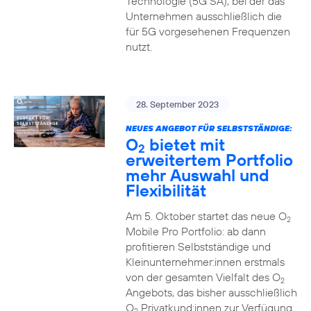
Technologie (5G SA), bei der das
Unternehmen ausschließlich die
für 5G vorgesehenen Frequenzen
nutzt.
28. September 2023
NEUES ANGEBOT FÜR SELBSTSTÄNDIGE:
O
bietet mit
2
erweitertem Portfolio
mehr Auswahl und
Flexibilität
Am 5. Oktober startet das neue O
2
Mobile Pro Portfolio: ab dann
profitieren Selbstständige und
Kleinunternehmer:innen erstmals
von der gesamten Vielfalt des O
2
Angebots, das bisher ausschließlich
O
Privatkund:innen zur Verfügung