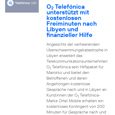
O
Telefónica
2
unterstützt mit
kostenlosen
Freiminuten nach
Libyen und
finanzieller Hilfe
Angesichts der verheerenden
Überschwemmungskatastrophe in
Libyen erweitert das
Telekommunikationsunternehmen
O
Telefónica sein Hilfspaket für
2
Marokko und bietet den
Betroffenen und deren
Angehörigen kostenlose
Gespräche nach und in Libyen an.
Kund:innen der O
Telefónica-
2
Marke Ortel Mobile erhalten ein
kostenloses Kontingent von 200
Minuten für Gespräche nach und