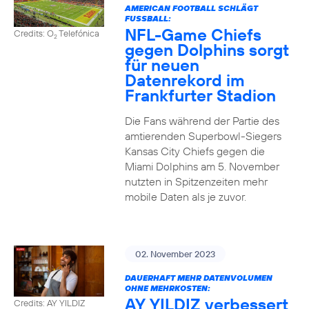
AMERICAN FOOTBALL SCHLÄGT
FUSSBALL:
NFL-Game Chiefs
Credits: O
Telefónica
2
gegen Dolphins sorgt
für neuen
Datenrekord im
Frankfurter Stadion
Die Fans während der Partie des
amtierenden Superbowl-Siegers
Kansas City Chiefs gegen die
Miami Dolphins am 5. November
nutzten in Spitzenzeiten mehr
mobile Daten als je zuvor.
02. November 2023
DAUERHAFT MEHR DATENVOLUMEN
OHNE MEHRKOSTEN:
AY YILDIZ verbessert
Credits: AY YILDIZ