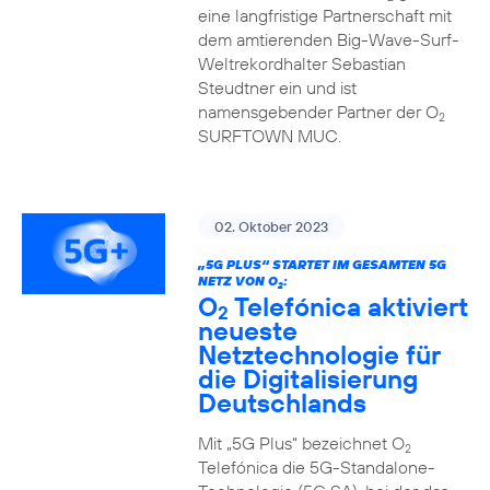
eine langfristige Partnerschaft mit
dem amtierenden Big-Wave-Surf-
Weltrekordhalter Sebastian
Steudtner ein und ist
namensgebender Partner der O
2
SURFTOWN MUC.
02. Oktober 2023
„5G PLUS“ STARTET IM GESAMTEN 5G
NETZ VON O
:
2
O
Telefónica aktiviert
2
neueste
Netztechnologie für
die Digitalisierung
Deutschlands
Mit „5G Plus“ bezeichnet O
2
Telefónica die 5G-Standalone-