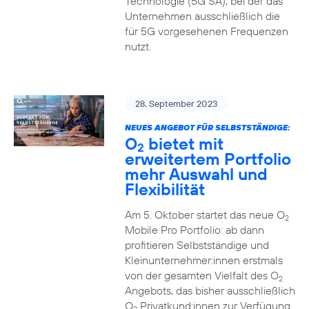
Technologie (5G SA), bei der das
Unternehmen ausschließlich die
für 5G vorgesehenen Frequenzen
nutzt.
28. September 2023
NEUES ANGEBOT FÜR SELBSTSTÄNDIGE:
O
bietet mit
2
erweitertem Portfolio
mehr Auswahl und
Flexibilität
Am 5. Oktober startet das neue O
2
Mobile Pro Portfolio: ab dann
profitieren Selbstständige und
Kleinunternehmer:innen erstmals
von der gesamten Vielfalt des O
2
Angebots, das bisher ausschließlich
O
Privatkund:innen zur Verfügung