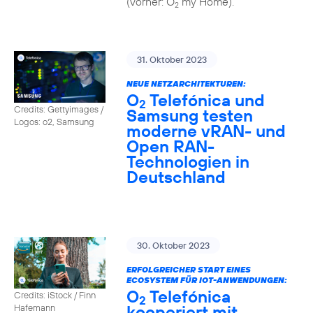
(vorher: O
my Home).
2
31. Oktober 2023
NEUE NETZARCHITEKTUREN:
O
Telefónica und
2
Credits: Gettyimages /
Samsung testen
Logos: o2, Samsung
moderne vRAN- und
Open RAN-
Technologien in
Deutschland
30. Oktober 2023
ERFOLGREICHER START EINES
ECOSYSTEM FÜR IOT-ANWENDUNGEN:
O
Telefónica
Credits: iStock / Finn
2
kooperiert mit
Hafemann