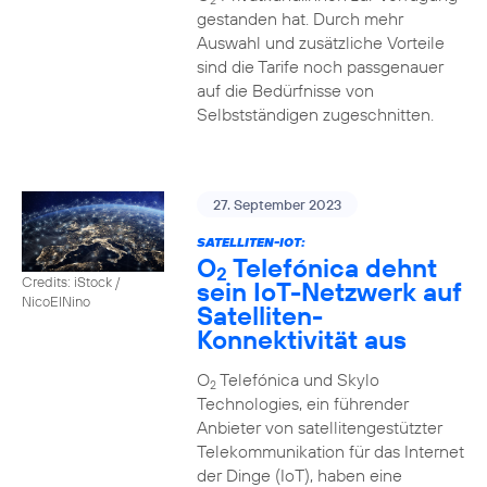
2
gestanden hat. Durch mehr
Auswahl und zusätzliche Vorteile
sind die Tarife noch passgenauer
auf die Bedürfnisse von
Selbstständigen zugeschnitten.
27. September 2023
SATELLITEN-IOT:
O
Telefónica dehnt
2
Credits: iStock /
sein IoT-Netzwerk auf
NicoElNino
Satelliten-
Konnektivität aus
O
Telefónica und Skylo
2
Technologies, ein führender
Anbieter von satellitengestützter
Telekommunikation für das Internet
der Dinge (IoT), haben eine