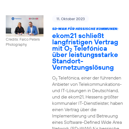
11. Oktober 2023
SD-WAN FÜR HESSISCHE KOMMUNEN:
ekom21 schließt
Credits: Falco Peters
langfristigen Vertrag
Photography
mit O
Telefónica
2
über leistungsstarke
Standort-
Vernetzungslösung
O
Telefónica, einer der führenden
2
Anbieter von Telekommunikations-
und IT-Lösungen in Deutschland,
und die ekom21, Hessens größter
kommunaler IT-Dienstleister, haben
einen Vertrag über die
Implementierung und Betreuung
eines Software-Defined Wide Area
Network (SD-WAN) für hessische