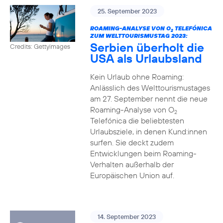
25. September 2023
ROAMING-ANALYSE VON O
TELEFÓNICA
2
ZUM WELTTOURISMUSTAG 2023:
Serbien überholt die
Credits: Gettyimages
USA als Urlaubsland
Kein Urlaub ohne Roaming:
Anlässlich des Welttourismustages
am 27. September nennt die neue
Roaming-Analyse von O
2
Telefónica die beliebtesten
Urlaubsziele, in denen Kund:innen
surfen. Sie deckt zudem
Entwicklungen beim Roaming-
Verhalten außerhalb der
Europäischen Union auf.
14. September 2023