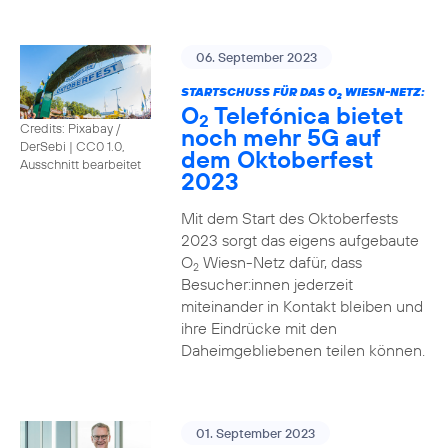
06. September 2023
STARTSCHUSS FÜR DAS O
WIESN-NETZ:
2
O
Telefónica bietet
2
Credits: Pixabay /
noch mehr 5G auf
DerSebi
|
CC0 1.0,
dem Oktoberfest
Ausschnitt bearbeitet
2023
Mit dem Start des Oktoberfests
2023 sorgt das eigens aufgebaute
O
Wiesn-Netz dafür, dass
2
Besucher:innen jederzeit
miteinander in Kontakt bleiben und
ihre Eindrücke mit den
Daheimgebliebenen teilen können.
01. September 2023