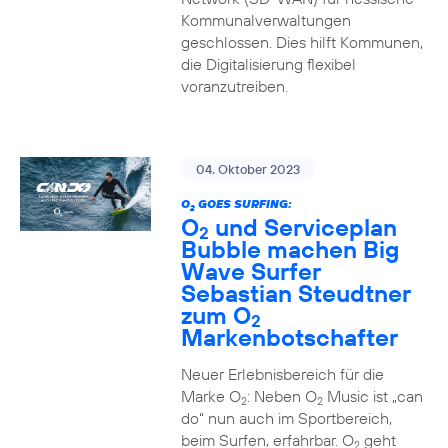
Kommunalverwaltungen
geschlossen. Dies hilft Kommunen,
die Digitalisierung flexibel
voranzutreiben.
04. Oktober 2023
O
GOES SURFING:
2
O
und Serviceplan
2
Bubble machen Big
Wave Surfer
Sebastian Steudtner
zum O
2
Markenbotschafter
Neuer Erlebnisbereich für die
Marke O
: Neben O
Music ist „can
2
2
do“ nun auch im Sportbereich,
beim Surfen, erfahrbar. O
geht
2