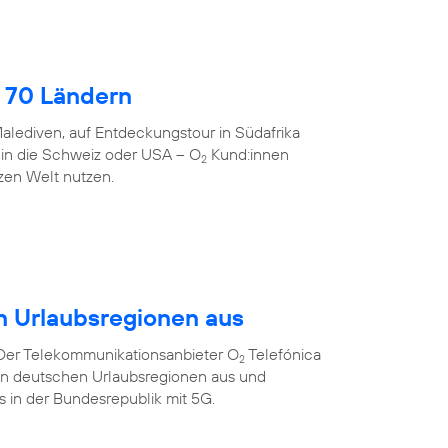
 70 Ländern
alediven, auf Entdeckungstour in Südafrika
 in die Schweiz oder USA – O
Kund:innen
2
zen Welt nutzen.
n Urlaubsregionen aus
 Der Telekommunikationsanbieter O
Telefónica
2
ten deutschen Urlaubsregionen aus und
ts in der Bundesrepublik mit 5G.