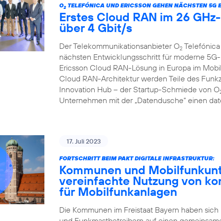
O
TELEFÓNICA UND ERICSSON GEHEN NÄCHSTEN 5G 
2
Erstes Cloud RAN im 26 GHz-B
über 4 Gbit/s
Der Telekommunikationsanbieter O
Telefónica
2
nächsten Entwicklungsschritt für moderne 5G-
Ericsson Cloud RAN-Lösung in Europa im Mobilf
Cloud RAN-Architektur werden Teile des Funkzu
Innovation Hub – der Startup-Schmiede von O
Unternehmen mit der „Datendusche“ einen date
17. Juli 2023
FORTSCHRITT BEIM PAKT DIGITALE INFRASTRUKTUR:
Kommunen und Mobilfunkunte
vereinfachte Nutzung von k
für Mobilfunkanlagen
Die Kommunen im Freistaat Bayern haben sich
und Funkmastbetreibern auf einen gemeinsame