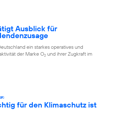
tigt Ausblick für
idendenzusage
eutschland ein starkes operatives und
aktivität der Marke O
und ihrer Zugkraft im
2
Y:
htig für den Klimaschutz ist