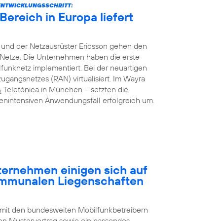
ENTWICKLUNGSSCHRITT:
ereich in Europa liefert
 und der Netzausrüster Ericsson gehen den
Netze: Die Unternehmen haben die erste
unknetz implementiert. Bei der neuartigen
gangsnetzes (RAN) virtualisiert. Im Wayra
Telefónica in München – setzten die
2
nintensiven Anwendungsfall erfolgreich um.
rnehmen einigen sich auf
ommunalen Liegenschaften
 mit den bundesweiten Mobilfunkbetreibern
n Mustervertrag sowie ein passendes