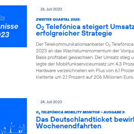
26. Juli 2023
ZWEITES QUARTAL 2023:
O
Telefónica steigert Umsat
2
erfolgreicher Strategie
Der Telekommunikationsanbieter O
Telefónica
2
2023 an das Wachstumsmomentum der Vorquarta
Basis profitabel gewachsen. Der Umsatz stieg u
legte der Mobilfunkserviceumsatz um 4,3 Prozen
Hardware verzeichneten ein Plus von 6,1 Proze
kletterte um 2,1 Prozent auf 206 Millionen Euro.
24. Juli 2023
O
TELEFÓNICA MOBILITY MONITOR – AUSGABE 3:
2
Das Deutschlandticket bewir
Wochenendfahrten