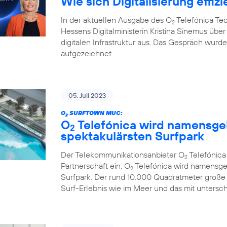
Wie sich Digitalisierung effizi
In der aktuellen Ausgabe des O
Telefónica Te
2
Hessens Digitalministerin Kristina Sinemus ü
digitalen Infrastruktur aus. Das Gespräch wur
aufgezeichnet.
05. Juli 2023
O
SURFTOWN MUC:
2
O
Telefónica wird namensge
2
spektakulärsten Surfpark
Der Telekommunikationsanbieter O
Telefónic
2
Partnerschaft ein: O
Telefónica wird namensge
2
Surfpark. Der rund 10.000 Quadratmeter große
Surf-Erlebnis wie im Meer und das mit untersc