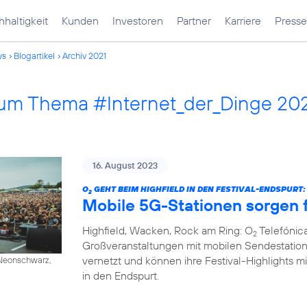
haltigkeit
Kunden
Investoren
Partner
Karriere
Presse
ws
Blogartikel
Archiv 2021
 zum Thema #Internet_der_Dinge 20
16. August 2023
O
GEHT BEIM HIGHFIELD IN DEN FESTIVAL-ENDSPURT:
2
Mobile 5G-Stationen sorgen f
Highfield, Wacken, Rock am Ring: O
Telefónica
2
Großveranstaltungen mit mobilen Sendestation
vernetzt und können ihre Festival-Highlights mi
/ Neonschwarz,
in den Endspurt.