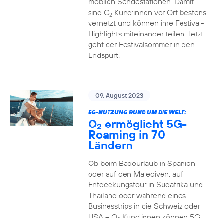
mobilen Sendestationen. Damit
sind O
Kund:innen vor Ort bestens
2
vernetzt und können ihre Festival-
Highlights miteinander teilen. Jetzt
geht der Festivalsommer in den
Endspurt.
09. August 2023
5G-NUTZUNG RUND UM DIE WELT:
O
ermöglicht 5G-
2
Roaming in 70
Ländern
Ob beim Badeurlaub in Spanien
oder auf den Malediven, auf
Entdeckungstour in Südafrika und
Thailand oder während eines
Businesstrips in die Schweiz oder
USA – O
Kund:innen können 5G