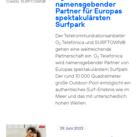
Credits: SURFTOWN®
namensgebender
Partner für Europas
spektakulärsten
Surfpark
Der Telekommunikationsanbieter
O
Telefónica und SURFTOWN®
2
gehen eine weitreichende
Partnerschaft ein: O
Telefónica
2
wird namensgebender Partner von
Europas spektakulärstem Surfpark.
Der rund 10.000 Quadratmeter
große Outdoor-Pool ermöglicht ein
authentisches Surf-Erlebnis wie im
Meer und das mit unterschiedlich
hohen Wellen.
29. Juni 2023