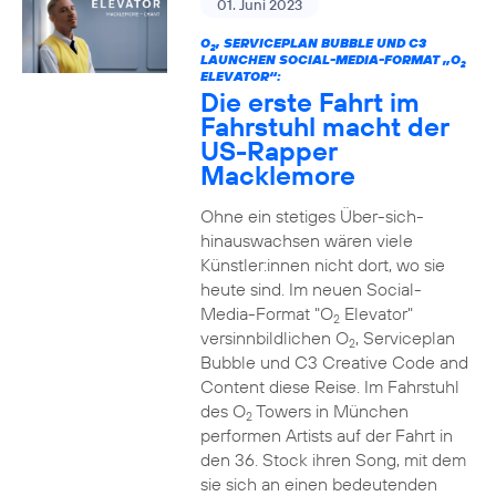
01. Juni 2023
O
, SERVICEPLAN BUBBLE UND C3
2
LAUNCHEN SOCIAL-MEDIA-FORMAT „O
2
ELEVATOR“:
Die erste Fahrt im
Fahrstuhl macht der
US-Rapper
Macklemore
Ohne ein stetiges Über-sich-
hinauswachsen wären viele
Künstler:innen nicht dort, wo sie
heute sind. Im neuen Social-
Media-Format "O
Elevator"
2
versinnbildlichen O
, Serviceplan
2
Bubble und C3 Creative Code and
Content diese Reise. Im Fahrstuhl
des O
Towers in München
2
performen Artists auf der Fahrt in
den 36. Stock ihren Song, mit dem
sie sich an einen bedeutenden