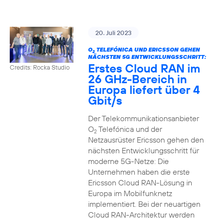
20. Juli 2023
O
TELEFÓNICA UND ERICSSON GEHEN
2
NÄCHSTEN 5G ENTWICKLUNGSSCHRITT:
Erstes Cloud RAN im
Credits: Rocka Studio
26 GHz-Bereich in
Europa liefert über 4
Gbit/s
Der Telekommunikationsanbieter
O
Telefónica und der
2
Netzausrüster Ericsson gehen den
nächsten Entwicklungsschritt für
moderne 5G-Netze: Die
Unternehmen haben die erste
Ericsson Cloud RAN-Lösung in
Europa im Mobilfunknetz
implementiert. Bei der neuartigen
Cloud RAN-Architektur werden