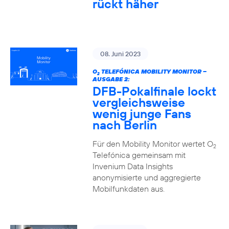
rückt häher
08. Juni 2023
O
TELEFÓNICA MOBILITY MONITOR –
2
AUSGABE 2:
DFB-Pokalfinale lockt
vergleichsweise
wenig junge Fans
nach Berlin
Für den Mobility Monitor wertet O
2
Telefónica gemeinsam mit
Invenium Data Insights
anonymisierte und aggregierte
Mobilfunkdaten aus.