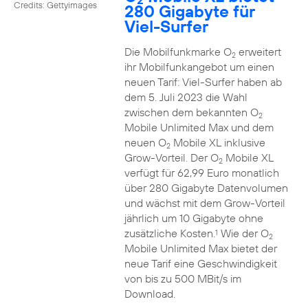
Credits: Gettyimages
280 Gigabyte für
Viel-Surfer
Die Mobilfunkmarke O
erweitert
2
ihr Mobilfunkangebot um einen
neuen Tarif: Viel-Surfer haben ab
dem 5. Juli 2023 die Wahl
zwischen dem bekannten O
2
Mobile Unlimited Max und dem
neuen O
Mobile XL inklusive
2
Grow-Vorteil. Der O
Mobile XL
2
verfügt für 62,99 Euro monatlich
über 280 Gigabyte Datenvolumen
und wächst mit dem Grow-Vorteil
jährlich um 10 Gigabyte ohne
zusätzliche Kosten.
Wie der O
1
2
Mobile Unlimited Max bietet der
neue Tarif eine Geschwindigkeit
von bis zu 500 MBit/s im
Download.