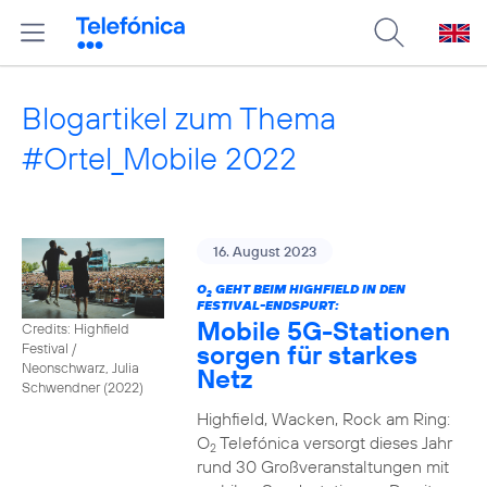
Blogartikel zum Thema
#Ortel_Mobile 2022
16. August 2023
O
GEHT BEIM HIGHFIELD IN DEN
2
FESTIVAL-ENDSPURT:
Mobile 5G-Stationen
Credits: Highfield
sorgen für starkes
Festival /
Neonschwarz, Julia
Netz
Schwendner (2022)
Highfield, Wacken, Rock am Ring:
O
Telefónica versorgt dieses Jahr
2
rund 30 Großveranstaltungen mit