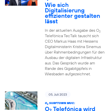
2
Wie sich
Digitalisierung
effizienter gestalten
lässt
In der aktuellen Ausgabe des O
2
Telefónica TecTalk tauscht sich
CEO Markus Haas mit Hessens
Digitalministerin Kristina Sinemus
über Rahmenbedingungen für den
Ausbau der digitalen Infrastruktur
aus. Das Gespräch wurde am
Rande des Gigabitgipfels in
Wiesbaden aufgezeichnet.
05. Juli 2023
O
SURFTOWN MUC:
2
O
Telefónica wird
2