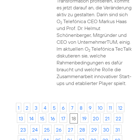
Transformation profitieren, kommt
es jetzt darauf an, die Veränderung
aktiv zu gestalten. Darin sind sich
O
Telefónica CEO Markus Haas
2
und Prof. Dr. Helmut
Schönenberger, Mitgründer und
CEO von UnternehmerTUM, einig.
Im aktuellen O
Telefónica TecTalk
2
diskutieren sie, welche
Rahmenbedingungen es dafür
braucht und welche Rolle die
Zusammenarbeit innovativer Start-
ups und etablierter Player spielt.
1
2
3
4
5
6
7
8
9
10
11
12
13
14
15
16
17
18
19
20
21
22
23
24
25
26
27
28
29
30
31