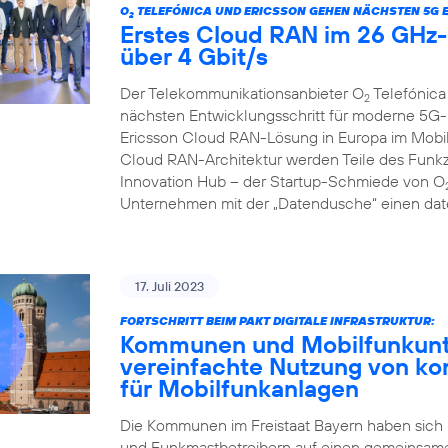
O
TELEFÓNICA UND ERICSSON GEHEN NÄCHSTEN 5G 
2
Erstes Cloud RAN im 26 GHz-B
über 4 Gbit/s
Der Telekommunikationsanbieter O
Telefónica
2
nächsten Entwicklungsschritt für moderne 5G-
Ericsson Cloud RAN-Lösung in Europa im Mobilf
Cloud RAN-Architektur werden Teile des Funkzu
Innovation Hub – der Startup-Schmiede von O
Unternehmen mit der „Datendusche“ einen date
17. Juli 2023
FORTSCHRITT BEIM PAKT DIGITALE INFRASTRUKTUR:
Kommunen und Mobilfunkunte
vereinfachte Nutzung von k
für Mobilfunkanlagen
Die Kommunen im Freistaat Bayern haben sich
und Funkmastbetreibern auf einen gemeinsame