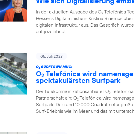
Wie sich Digitalisierung effizi
In der aktuellen Ausgabe des O
Telefónica Te
2
Hessens Digitalministerin Kristina Sinemus ü
digitalen Infrastruktur aus. Das Gespräch wur
aufgezeichnet.
05. Juli 2023
O
SURFTOWN MUC:
2
O
Telefónica wird namensge
2
spektakulärsten Surfpark
Der Telekommunikationsanbieter O
Telefónic
2
Partnerschaft ein: O
Telefónica wird namensge
2
Surfpark. Der rund 10.000 Quadratmeter große
Surf-Erlebnis wie im Meer und das mit untersc