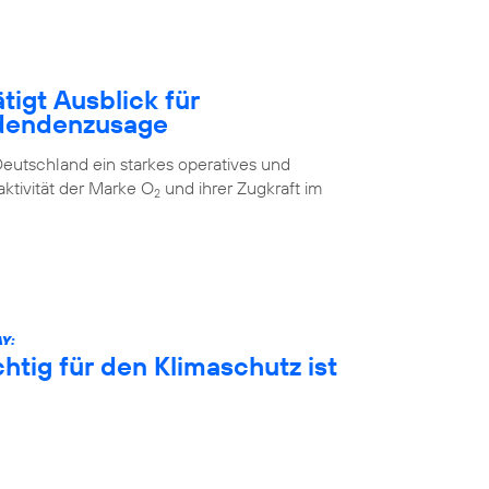
tigt Ausblick für
idendenzusage
eutschland ein starkes operatives und
aktivität der Marke O
und ihrer Zugkraft im
2
Y:
htig für den Klimaschutz ist