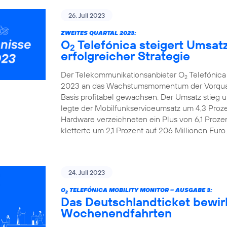
26. Juli 2023
ZWEITES QUARTAL 2023:
O
Telefónica steigert Umsat
2
erfolgreicher Strategie
Der Telekommunikationsanbieter O
Telefónica
2
2023 an das Wachstumsmomentum der Vorquarta
Basis profitabel gewachsen. Der Umsatz stieg u
legte der Mobilfunkserviceumsatz um 4,3 Prozen
Hardware verzeichneten ein Plus von 6,1 Proze
kletterte um 2,1 Prozent auf 206 Millionen Euro.
24. Juli 2023
O
TELEFÓNICA MOBILITY MONITOR – AUSGABE 3:
2
Das Deutschlandticket bewir
Wochenendfahrten