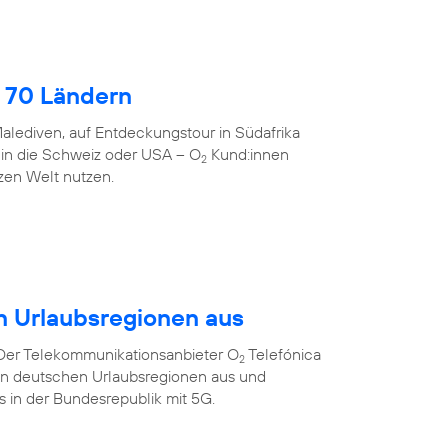
 70 Ländern
alediven, auf Entdeckungstour in Südafrika
 in die Schweiz oder USA – O
Kund:innen
2
zen Welt nutzen.
n Urlaubsregionen aus
 Der Telekommunikationsanbieter O
Telefónica
2
ten deutschen Urlaubsregionen aus und
ts in der Bundesrepublik mit 5G.