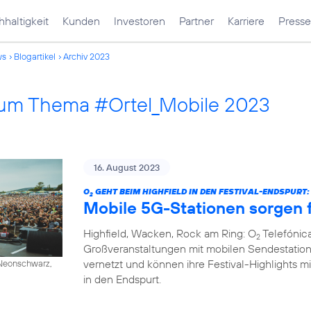
haltigkeit
Kunden
Investoren
Partner
Karriere
Presse
ws
Blogartikel
Archiv 2023
 zum Thema #Ortel_Mobile 2023
16. August 2023
O
GEHT BEIM HIGHFIELD IN DEN FESTIVAL-ENDSPURT:
2
Mobile 5G-Stationen sorgen f
Highfield, Wacken, Rock am Ring: O
Telefónica
2
Großveranstaltungen mit mobilen Sendestation
vernetzt und können ihre Festival-Highlights mi
/ Neonschwarz,
in den Endspurt.