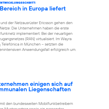
ENTWICKLUNGSSCHRITT:
ereich in Europa liefert
 und der Netzausrüster Ericsson gehen den
Netze: Die Unternehmen haben die erste
unknetz implementiert. Bei der neuartigen
gangsnetzes (RAN) virtualisiert. Im Wayra
Telefónica in München – setzten die
2
nintensiven Anwendungsfall erfolgreich um.
rnehmen einigen sich auf
ommunalen Liegenschaften
 mit den bundesweiten Mobilfunkbetreibern
n Mustervertrag sowie ein passendes