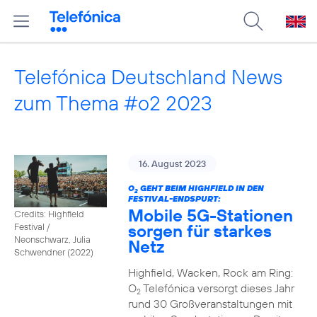
Telefónica Deutschland News
zum Thema #o2 2023
16. August 2023
O
GEHT BEIM HIGHFIELD IN DEN
2
FESTIVAL-ENDSPURT:
Mobile 5G-Stationen
Credits: Highfield
sorgen für starkes
Festival /
Neonschwarz, Julia
Netz
Schwendner (2022)
Highfield, Wacken, Rock am Ring:
O
Telefónica versorgt dieses Jahr
2
rund 30 Großveranstaltungen mit