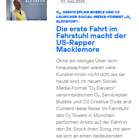
01. Juni 2023
O
, SERVICEPLAN BUBBLE UND C3
2
LAUNCHEN SOCIAL-MEDIA-FORMAT „O
2
ELEVATOR“:
Die erste Fahrt im
Fahrstuhl macht der
US-Rapper
Macklemore
Ohne ein stetiges Über-sich-
hinauswachsen wären viele
Künstler:innen nicht dort, wo sie
heute sind. Im neuen Social-
Media-Format "O
Elevator"
2
versinnbildlichen O
, Serviceplan
2
Bubble und C3 Creative Code and
Content diese Reise. Im Fahrstuhl
des O
Towers in München
2
performen Artists auf der Fahrt in
den 36. Stock ihren Song, mit dem
sie sich an einen bedeutenden