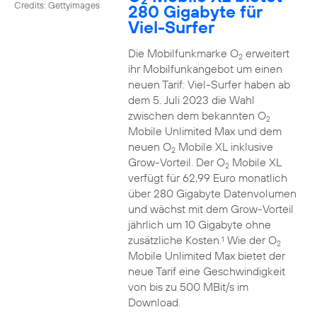
Credits: Gettyimages
280 Gigabyte für
Viel-Surfer
Die Mobilfunkmarke O
erweitert
2
ihr Mobilfunkangebot um einen
neuen Tarif: Viel-Surfer haben ab
dem 5. Juli 2023 die Wahl
zwischen dem bekannten O
2
Mobile Unlimited Max und dem
neuen O
Mobile XL inklusive
2
Grow-Vorteil. Der O
Mobile XL
2
verfügt für 62,99 Euro monatlich
über 280 Gigabyte Datenvolumen
und wächst mit dem Grow-Vorteil
jährlich um 10 Gigabyte ohne
zusätzliche Kosten.
Wie der O
1
2
Mobile Unlimited Max bietet der
neue Tarif eine Geschwindigkeit
von bis zu 500 MBit/s im
Download.