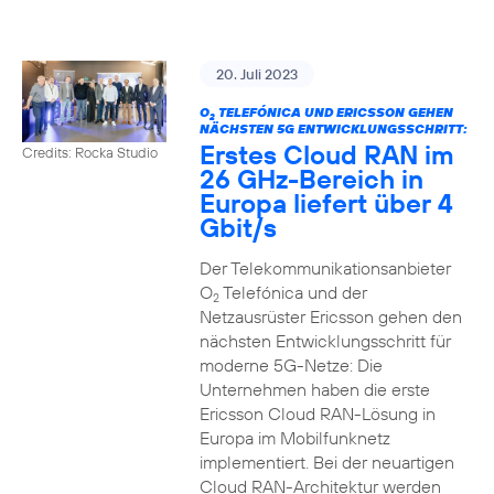
20. Juli 2023
O
TELEFÓNICA UND ERICSSON GEHEN
2
NÄCHSTEN 5G ENTWICKLUNGSSCHRITT:
Erstes Cloud RAN im
Credits: Rocka Studio
26 GHz-Bereich in
Europa liefert über 4
Gbit/s
Der Telekommunikationsanbieter
O
Telefónica und der
2
Netzausrüster Ericsson gehen den
nächsten Entwicklungsschritt für
moderne 5G-Netze: Die
Unternehmen haben die erste
Ericsson Cloud RAN-Lösung in
Europa im Mobilfunknetz
implementiert. Bei der neuartigen
Cloud RAN-Architektur werden