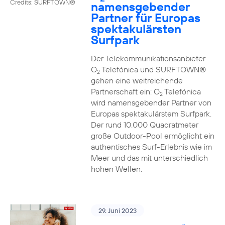
Credits: SURFTOWN®
namensgebender
Partner für Europas
spektakulärsten
Surfpark
Der Telekommunikationsanbieter
O
Telefónica und SURFTOWN®
2
gehen eine weitreichende
Partnerschaft ein: O
Telefónica
2
wird namensgebender Partner von
Europas spektakulärstem Surfpark.
Der rund 10.000 Quadratmeter
große Outdoor-Pool ermöglicht ein
authentisches Surf-Erlebnis wie im
Meer und das mit unterschiedlich
hohen Wellen.
29. Juni 2023