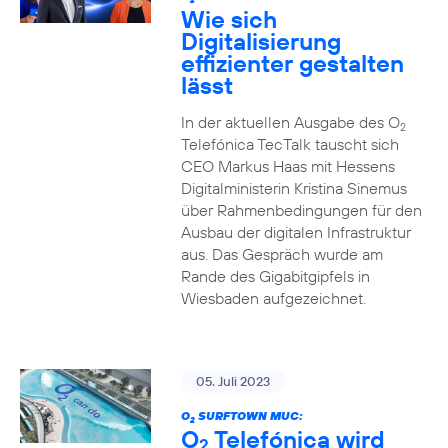
2
Wie sich
Digitalisierung
effizienter gestalten
lässt
In der aktuellen Ausgabe des O
2
Telefónica TecTalk tauscht sich
CEO Markus Haas mit Hessens
Digitalministerin Kristina Sinemus
über Rahmenbedingungen für den
Ausbau der digitalen Infrastruktur
aus. Das Gespräch wurde am
Rande des Gigabitgipfels in
Wiesbaden aufgezeichnet.
05. Juli 2023
O
SURFTOWN MUC:
2
O
Telefónica wird
2