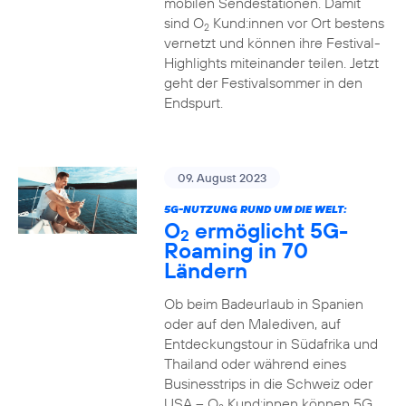
mobilen Sendestationen. Damit
sind O
Kund:innen vor Ort bestens
2
vernetzt und können ihre Festival-
Highlights miteinander teilen. Jetzt
geht der Festivalsommer in den
Endspurt.
09. August 2023
5G-NUTZUNG RUND UM DIE WELT:
O
ermöglicht 5G-
2
Roaming in 70
Ländern
Ob beim Badeurlaub in Spanien
oder auf den Malediven, auf
Entdeckungstour in Südafrika und
Thailand oder während eines
Businesstrips in die Schweiz oder
USA – O
Kund:innen können 5G