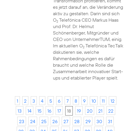
Transformation profitieren, kommt
es jetzt darauf an, die Veränderung
aktiv zu gestalten. Darin sind sich
O
Telefónica CEO Markus Haas
2
und Prof. Dr. Helmut
Schönenberger, Mitgründer und
CEO von UnternehmerTUM, einig.
Im aktuellen O
Telefónica TecTalk
2
diskutieren sie, welche
Rahmenbedingungen es dafür
braucht und welche Rolle die
Zusammenarbeit innovativer Start-
ups und etablierter Player spielt.
1
2
3
4
5
6
7
8
9
10
11
12
13
14
15
16
17
18
19
20
21
22
23
24
25
26
27
28
29
30
31