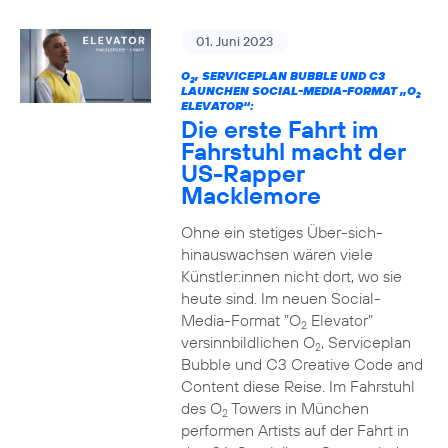
01. Juni 2023
O
, SERVICEPLAN BUBBLE UND C3
2
LAUNCHEN SOCIAL-MEDIA-FORMAT „O
2
ELEVATOR“:
Die erste Fahrt im
Fahrstuhl macht der
US-Rapper
Macklemore
Ohne ein stetiges Über-sich-
hinauswachsen wären viele
Künstler:innen nicht dort, wo sie
heute sind. Im neuen Social-
Media-Format "O
Elevator"
2
versinnbildlichen O
, Serviceplan
2
Bubble und C3 Creative Code and
Content diese Reise. Im Fahrstuhl
des O
Towers in München
2
performen Artists auf der Fahrt in