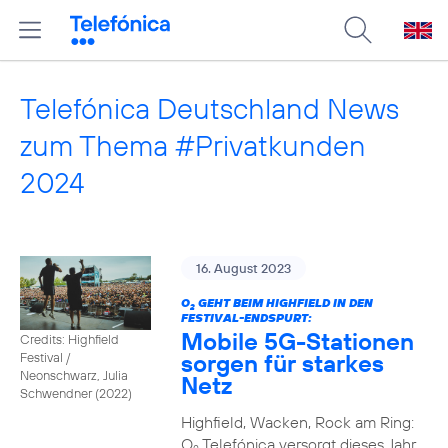
Telefónica Deutschland News
zum Thema #Privatkunden
2024
16. August 2023
O
GEHT BEIM HIGHFIELD IN DEN
2
FESTIVAL-ENDSPURT:
Mobile 5G-Stationen
Credits: Highfield
sorgen für starkes
Festival /
Neonschwarz, Julia
Netz
Schwendner (2022)
Highfield, Wacken, Rock am Ring:
O
Telefónica versorgt dieses Jahr