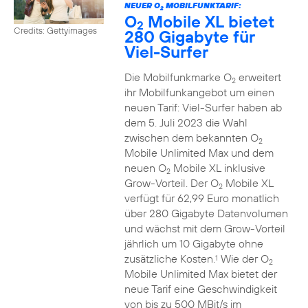
NEUER O
MOBILFUNKTARIF:
2
O
Mobile XL bietet
2
Credits: Gettyimages
280 Gigabyte für
Viel-Surfer
Die Mobilfunkmarke O
erweitert
2
ihr Mobilfunkangebot um einen
neuen Tarif: Viel-Surfer haben ab
dem 5. Juli 2023 die Wahl
zwischen dem bekannten O
2
Mobile Unlimited Max und dem
neuen O
Mobile XL inklusive
2
Grow-Vorteil. Der O
Mobile XL
2
verfügt für 62,99 Euro monatlich
über 280 Gigabyte Datenvolumen
und wächst mit dem Grow-Vorteil
jährlich um 10 Gigabyte ohne
zusätzliche Kosten.
Wie der O
1
2
Mobile Unlimited Max bietet der
neue Tarif eine Geschwindigkeit
von bis zu 500 MBit/s im