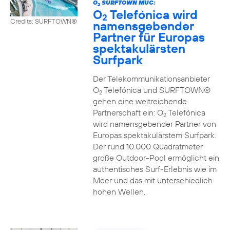
O
SURFTOWN MUC:
2
O
Telefónica wird
2
Credits: SURFTOWN®
namensgebender
Partner für Europas
spektakulärsten
Surfpark
Der Telekommunikationsanbieter
O
Telefónica und SURFTOWN®
2
gehen eine weitreichende
Partnerschaft ein: O
Telefónica
2
wird namensgebender Partner von
Europas spektakulärstem Surfpark.
Der rund 10.000 Quadratmeter
große Outdoor-Pool ermöglicht ein
authentisches Surf-Erlebnis wie im
Meer und das mit unterschiedlich
hohen Wellen.