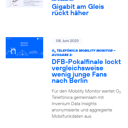
Gigabit am Gleis
rückt häher
08. Juni 2023
O
TELEFÓNICA MOBILITY MONITOR –
2
AUSGABE 2:
DFB-Pokalfinale lockt
vergleichsweise
wenig junge Fans
nach Berlin
Für den Mobility Monitor wertet O
2
Telefónica gemeinsam mit
Invenium Data Insights
anonymisierte und aggregierte
Mobilfunkdaten aus.