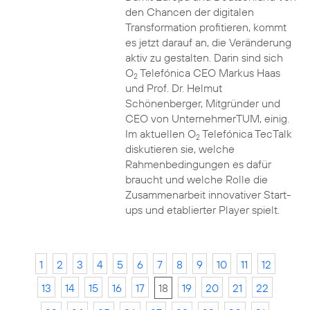
den Chancen der digitalen
Transformation profitieren, kommt
es jetzt darauf an, die Veränderung
aktiv zu gestalten. Darin sind sich
O
Telefónica CEO Markus Haas
2
und Prof. Dr. Helmut
Schönenberger, Mitgründer und
CEO von UnternehmerTUM, einig.
Im aktuellen O
Telefónica TecTalk
2
diskutieren sie, welche
Rahmenbedingungen es dafür
braucht und welche Rolle die
Zusammenarbeit innovativer Start-
ups und etablierter Player spielt.
1
2
3
4
5
6
7
8
9
10
11
12
13
14
15
16
17
18
19
20
21
22