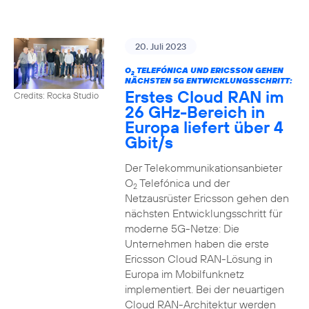
20. Juli 2023
O
TELEFÓNICA UND ERICSSON GEHEN
2
NÄCHSTEN 5G ENTWICKLUNGSSCHRITT:
Erstes Cloud RAN im
Credits: Rocka Studio
26 GHz-Bereich in
Europa liefert über 4
Gbit/s
Der Telekommunikationsanbieter
O
Telefónica und der
2
Netzausrüster Ericsson gehen den
nächsten Entwicklungsschritt für
moderne 5G-Netze: Die
Unternehmen haben die erste
Ericsson Cloud RAN-Lösung in
Europa im Mobilfunknetz
implementiert. Bei der neuartigen
Cloud RAN-Architektur werden