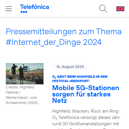
Pressemitteilungen zum Thema
#Internet_der_Dinge 2024
16. August 2023
O
GEHT BEIM HIGHFIELD IN DEN
2
FESTIVAL-ENDSPURT:
Mobile 5G-Stationen
Credits: Highfield
sorgen für starkes
Festival /
Neonschwarz, Julia
Netz
Schwendner (2022)
Highfield, Wacken, Rock am Ring:
O
Telefónica versorgt dieses Jahr
2
rund 30 Großveranstaltungen mit