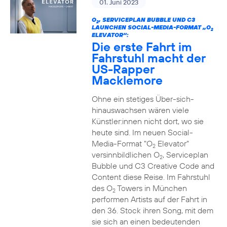
01. Juni 2023
O
, SERVICEPLAN BUBBLE UND C3
2
LAUNCHEN SOCIAL-MEDIA-FORMAT „O
2
ELEVATOR“:
Die erste Fahrt im
Fahrstuhl macht der
US-Rapper
Macklemore
Ohne ein stetiges Über-sich-
hinauswachsen wären viele
Künstler:innen nicht dort, wo sie
heute sind. Im neuen Social-
Media-Format "O
Elevator"
2
versinnbildlichen O
, Serviceplan
2
Bubble und C3 Creative Code and
Content diese Reise. Im Fahrstuhl
des O
Towers in München
2
performen Artists auf der Fahrt in
den 36. Stock ihren Song, mit dem
sie sich an einen bedeutenden