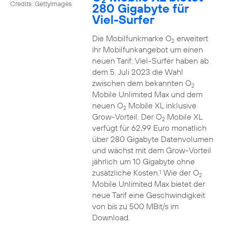
Credits: Gettyimages
280 Gigabyte für
Viel-Surfer
Die Mobilfunkmarke O
erweitert
2
ihr Mobilfunkangebot um einen
neuen Tarif: Viel-Surfer haben ab
dem 5. Juli 2023 die Wahl
zwischen dem bekannten O
2
Mobile Unlimited Max und dem
neuen O
Mobile XL inklusive
2
Grow-Vorteil. Der O
Mobile XL
2
verfügt für 62,99 Euro monatlich
über 280 Gigabyte Datenvolumen
und wächst mit dem Grow-Vorteil
jährlich um 10 Gigabyte ohne
zusätzliche Kosten.
Wie der O
1
2
Mobile Unlimited Max bietet der
neue Tarif eine Geschwindigkeit
von bis zu 500 MBit/s im
Download.