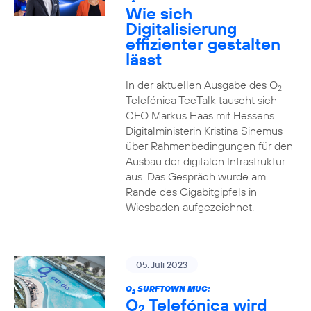
2
Wie sich
Digitalisierung
effizienter gestalten
lässt
In der aktuellen Ausgabe des O
2
Telefónica TecTalk tauscht sich
CEO Markus Haas mit Hessens
Digitalministerin Kristina Sinemus
über Rahmenbedingungen für den
Ausbau der digitalen Infrastruktur
aus. Das Gespräch wurde am
Rande des Gigabitgipfels in
Wiesbaden aufgezeichnet.
05. Juli 2023
O
SURFTOWN MUC:
2
O
Telefónica wird
2