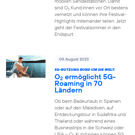
mobilen Sendestationen. Damit
sind O
Kund:innen vor Ort bestens
2
vernetzt und können ihre Festival-
Highlights miteinander teilen. Jetzt
geht der Festivalsommer in den
Endspurt.
09. August 2023
5G-NUTZUNG RUND UM DIE WELT:
O
ermöglicht 5G-
2
Roaming in 70
Ländern
Ob beim Badeurlaub in Spanien
oder auf den Malediven, auf
Entdeckungstour in Südafrika und
Thailand oder während eines
Businesstrips in die Schweiz oder
USA – O
Kund:innen können 5G