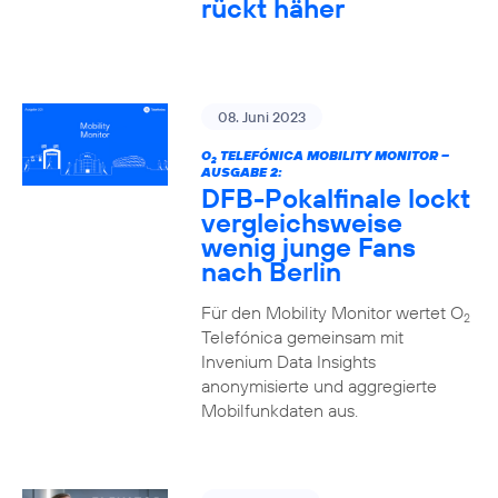
rückt häher
08. Juni 2023
O
TELEFÓNICA MOBILITY MONITOR –
2
AUSGABE 2:
DFB-Pokalfinale lockt
vergleichsweise
wenig junge Fans
nach Berlin
Für den Mobility Monitor wertet O
2
Telefónica gemeinsam mit
Invenium Data Insights
anonymisierte und aggregierte
Mobilfunkdaten aus.