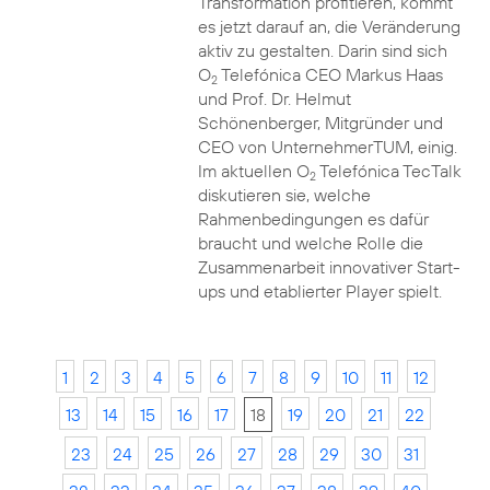
Transformation profitieren, kommt
es jetzt darauf an, die Veränderung
aktiv zu gestalten. Darin sind sich
O
Telefónica CEO Markus Haas
2
und Prof. Dr. Helmut
Schönenberger, Mitgründer und
CEO von UnternehmerTUM, einig.
Im aktuellen O
Telefónica TecTalk
2
diskutieren sie, welche
Rahmenbedingungen es dafür
braucht und welche Rolle die
Zusammenarbeit innovativer Start-
ups und etablierter Player spielt.
1
2
3
4
5
6
7
8
9
10
11
12
13
14
15
16
17
18
19
20
21
22
23
24
25
26
27
28
29
30
31