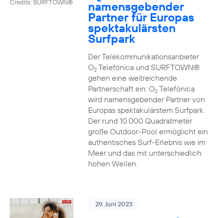
Credits: SURFTOWN®
namensgebender
Partner für Europas
spektakulärsten
Surfpark
Der Telekommunikationsanbieter
O
Telefónica und SURFTOWN®
2
gehen eine weitreichende
Partnerschaft ein: O
Telefónica
2
wird namensgebender Partner von
Europas spektakulärstem Surfpark.
Der rund 10.000 Quadratmeter
große Outdoor-Pool ermöglicht ein
authentisches Surf-Erlebnis wie im
Meer und das mit unterschiedlich
hohen Wellen.
29. Juni 2023