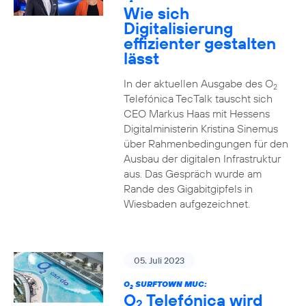
2
Wie sich
Digitalisierung
effizienter gestalten
lässt
In der aktuellen Ausgabe des O
2
Telefónica TecTalk tauscht sich
CEO Markus Haas mit Hessens
Digitalministerin Kristina Sinemus
über Rahmenbedingungen für den
Ausbau der digitalen Infrastruktur
aus. Das Gespräch wurde am
Rande des Gigabitgipfels in
Wiesbaden aufgezeichnet.
05. Juli 2023
O
SURFTOWN MUC:
2
O
Telefónica wird
2