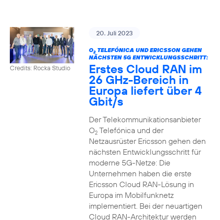
20. Juli 2023
O
TELEFÓNICA UND ERICSSON GEHEN
2
NÄCHSTEN 5G ENTWICKLUNGSSCHRITT:
Erstes Cloud RAN im
Credits: Rocka Studio
26 GHz-Bereich in
Europa liefert über 4
Gbit/s
Der Telekommunikationsanbieter
O
Telefónica und der
2
Netzausrüster Ericsson gehen den
nächsten Entwicklungsschritt für
moderne 5G-Netze: Die
Unternehmen haben die erste
Ericsson Cloud RAN-Lösung in
Europa im Mobilfunknetz
implementiert. Bei der neuartigen
Cloud RAN-Architektur werden