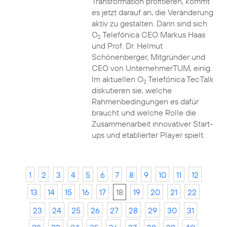
Transformation profitieren, kommt
es jetzt darauf an, die Veränderung
aktiv zu gestalten. Darin sind sich
O
Telefónica CEO Markus Haas
2
und Prof. Dr. Helmut
Schönenberger, Mitgründer und
CEO von UnternehmerTUM, einig.
Im aktuellen O
Telefónica TecTalk
2
diskutieren sie, welche
Rahmenbedingungen es dafür
braucht und welche Rolle die
Zusammenarbeit innovativer Start-
ups und etablierter Player spielt.
1
2
3
4
5
6
7
8
9
10
11
12
13
14
15
16
17
18
19
20
21
22
23
24
25
26
27
28
29
30
31