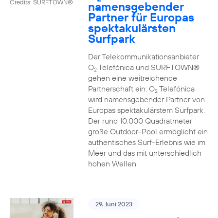
Credits: SURFTOWN®
namensgebender
Partner für Europas
spektakulärsten
Surfpark
Der Telekommunikationsanbieter
O
Telefónica und SURFTOWN®
2
gehen eine weitreichende
Partnerschaft ein: O
Telefónica
2
wird namensgebender Partner von
Europas spektakulärstem Surfpark.
Der rund 10.000 Quadratmeter
große Outdoor-Pool ermöglicht ein
authentisches Surf-Erlebnis wie im
Meer und das mit unterschiedlich
hohen Wellen.
29. Juni 2023