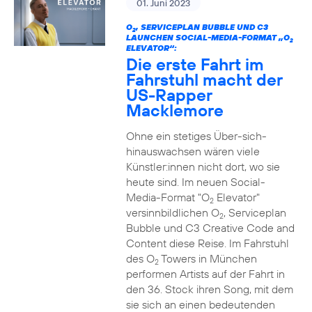
01. Juni 2023
O
, SERVICEPLAN BUBBLE UND C3
2
LAUNCHEN SOCIAL-MEDIA-FORMAT „O
2
ELEVATOR“:
Die erste Fahrt im
Fahrstuhl macht der
US-Rapper
Macklemore
Ohne ein stetiges Über-sich-
hinauswachsen wären viele
Künstler:innen nicht dort, wo sie
heute sind. Im neuen Social-
Media-Format "O
Elevator"
2
versinnbildlichen O
, Serviceplan
2
Bubble und C3 Creative Code and
Content diese Reise. Im Fahrstuhl
des O
Towers in München
2
performen Artists auf der Fahrt in
den 36. Stock ihren Song, mit dem
sie sich an einen bedeutenden