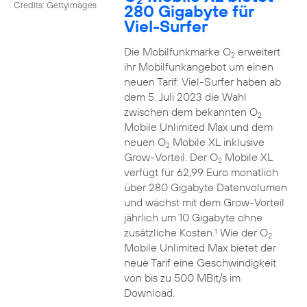
Credits: Gettyimages
280 Gigabyte für
Viel-Surfer
Die Mobilfunkmarke O
erweitert
2
ihr Mobilfunkangebot um einen
neuen Tarif: Viel-Surfer haben ab
dem 5. Juli 2023 die Wahl
zwischen dem bekannten O
2
Mobile Unlimited Max und dem
neuen O
Mobile XL inklusive
2
Grow-Vorteil. Der O
Mobile XL
2
verfügt für 62,99 Euro monatlich
über 280 Gigabyte Datenvolumen
und wächst mit dem Grow-Vorteil
jährlich um 10 Gigabyte ohne
zusätzliche Kosten.
Wie der O
1
2
Mobile Unlimited Max bietet der
neue Tarif eine Geschwindigkeit
von bis zu 500 MBit/s im
Download.