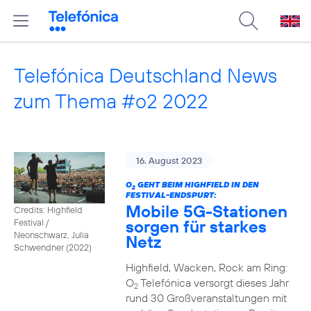
Telefónica Deutschland News
zum Thema #o2 2022
16. August 2023
O
GEHT BEIM HIGHFIELD IN DEN
2
FESTIVAL-ENDSPURT:
Mobile 5G-Stationen
Credits: Highfield
sorgen für starkes
Festival /
Neonschwarz, Julia
Netz
Schwendner (2022)
Highfield, Wacken, Rock am Ring:
O
Telefónica versorgt dieses Jahr
2
rund 30 Großveranstaltungen mit