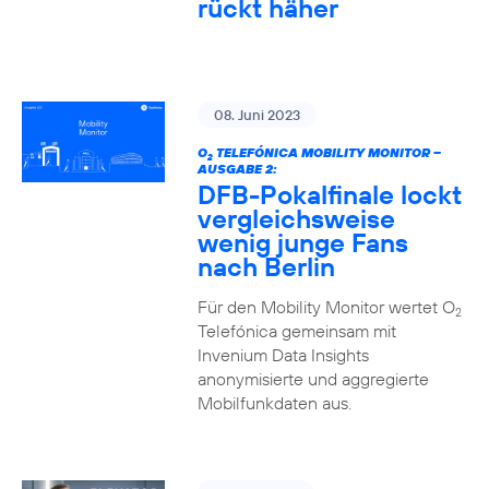
rückt häher
08. Juni 2023
O
TELEFÓNICA MOBILITY MONITOR –
2
AUSGABE 2:
DFB-Pokalfinale lockt
vergleichsweise
wenig junge Fans
nach Berlin
Für den Mobility Monitor wertet O
2
Telefónica gemeinsam mit
Invenium Data Insights
anonymisierte und aggregierte
Mobilfunkdaten aus.