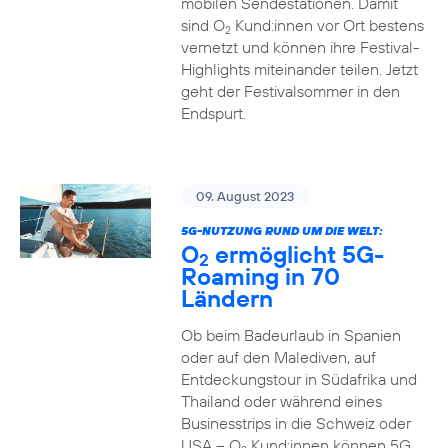
mobilen Sendestationen. Damit
sind O
Kund:innen vor Ort bestens
2
vernetzt und können ihre Festival-
Highlights miteinander teilen. Jetzt
geht der Festivalsommer in den
Endspurt.
09. August 2023
5G-NUTZUNG RUND UM DIE WELT:
O
ermöglicht 5G-
2
Roaming in 70
Ländern
Ob beim Badeurlaub in Spanien
oder auf den Malediven, auf
Entdeckungstour in Südafrika und
Thailand oder während eines
Businesstrips in die Schweiz oder
USA – O
Kund:innen können 5G