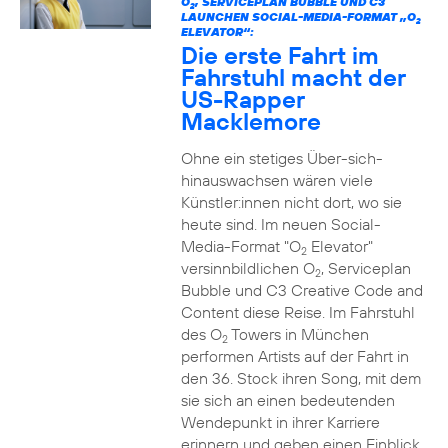
O
, SERVICEPLAN BUBBLE UND C3
2
LAUNCHEN SOCIAL-MEDIA-FORMAT „O
2
ELEVATOR“:
Die erste Fahrt im
Fahrstuhl macht der
US-Rapper
Macklemore
Ohne ein stetiges Über-sich-
hinauswachsen wären viele
Künstler:innen nicht dort, wo sie
heute sind. Im neuen Social-
Media-Format "O
Elevator"
2
versinnbildlichen O
, Serviceplan
2
Bubble und C3 Creative Code and
Content diese Reise. Im Fahrstuhl
des O
Towers in München
2
performen Artists auf der Fahrt in
den 36. Stock ihren Song, mit dem
sie sich an einen bedeutenden
Wendepunkt in ihrer Karriere
erinnern und geben einen Einblick