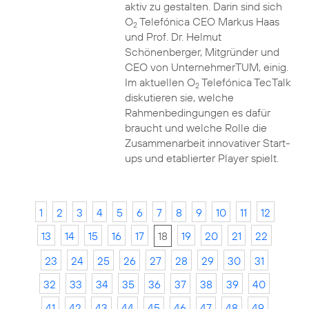
aktiv zu gestalten. Darin sind sich
O
Telefónica CEO Markus Haas
2
und Prof. Dr. Helmut
Schönenberger, Mitgründer und
CEO von UnternehmerTUM, einig.
Im aktuellen O
Telefónica TecTalk
2
diskutieren sie, welche
Rahmenbedingungen es dafür
braucht und welche Rolle die
Zusammenarbeit innovativer Start-
ups und etablierter Player spielt.
1
2
3
4
5
6
7
8
9
10
11
12
13
14
15
16
17
18
19
20
21
22
23
24
25
26
27
28
29
30
31
32
33
34
35
36
37
38
39
40
41
42
43
44
45
46
47
48
49