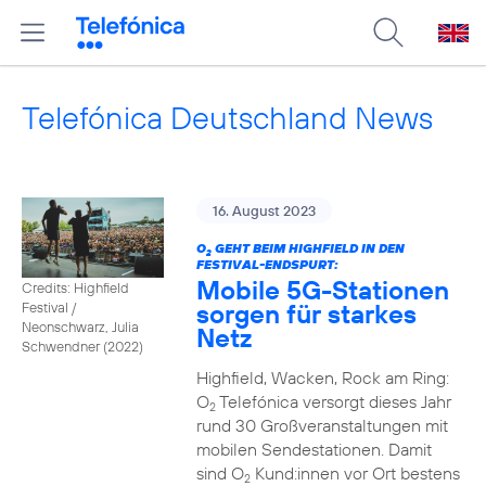
Telefónica Deutschland News
16. August 2023
O
GEHT BEIM HIGHFIELD IN DEN
2
FESTIVAL-ENDSPURT:
Mobile 5G-Stationen
Credits: Highfield
sorgen für starkes
Festival /
Neonschwarz, Julia
Netz
Schwendner (2022)
Highfield, Wacken, Rock am Ring:
O
Telefónica versorgt dieses Jahr
2
rund 30 Großveranstaltungen mit
mobilen Sendestationen. Damit
sind O
Kund:innen vor Ort bestens
2