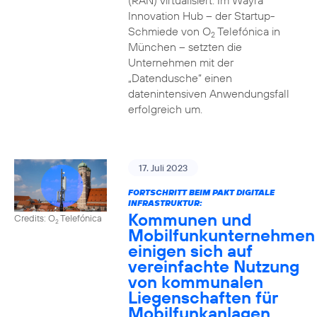
(RAN) virtualisiert. Im Wayra
Innovation Hub – der Startup-
Schmiede von O
Telefónica in
2
München – setzten die
Unternehmen mit der
„Datendusche“ einen
datenintensiven Anwendungsfall
erfolgreich um.
17. Juli 2023
FORTSCHRITT BEIM PAKT DIGITALE
INFRASTRUKTUR:
Kommunen und
Credits: O
Telefónica
2
Mobilfunkunternehmen
einigen sich auf
vereinfachte Nutzung
von kommunalen
Liegenschaften für
Mobilfunkanlagen