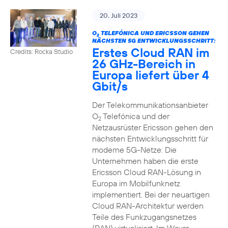
20. Juli 2023
O
TELEFÓNICA UND ERICSSON GEHEN
2
NÄCHSTEN 5G ENTWICKLUNGSSCHRITT:
Erstes Cloud RAN im
Credits: Rocka Studio
26 GHz-Bereich in
Europa liefert über 4
Gbit/s
Der Telekommunikationsanbieter
O
Telefónica und der
2
Netzausrüster Ericsson gehen den
nächsten Entwicklungsschritt für
moderne 5G-Netze: Die
Unternehmen haben die erste
Ericsson Cloud RAN-Lösung in
Europa im Mobilfunknetz
implementiert. Bei der neuartigen
Cloud RAN-Architektur werden
Teile des Funkzugangsnetzes