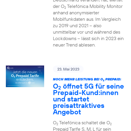
der O
Telefónica Mobility Monitor
2
anhand anonymisierter
Mobilfunkdaten aus. Im Vergleich
zu 2019 und 2021 – also
unmittelbar vor und während des
Lockdowns – lässt sich in 2023 ein
neuer Trend ablesen.
23. Mai 2023
NOCH MEHR LEISTUNG BEI O
PREPAID:
2
O
öffnet 5G für seine
2
Prepaid-Kund:innen
und startet
preisattraktives
Angebot
O
Telefónica schaltet die O
2
2
Prepaid Tarife S, M, L für sein