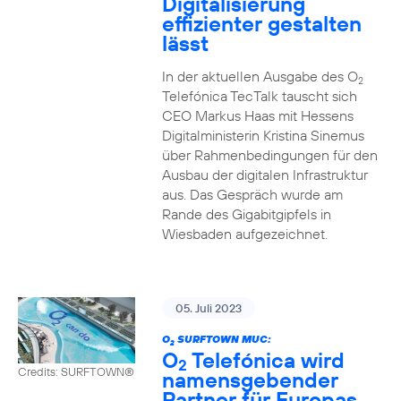
Digitalisierung
effizienter gestalten
lässt
In der aktuellen Ausgabe des O
2
Telefónica TecTalk tauscht sich
CEO Markus Haas mit Hessens
Digitalministerin Kristina Sinemus
über Rahmenbedingungen für den
Ausbau der digitalen Infrastruktur
aus. Das Gespräch wurde am
Rande des Gigabitgipfels in
Wiesbaden aufgezeichnet.
05. Juli 2023
O
SURFTOWN MUC:
2
O
Telefónica wird
2
Credits: SURFTOWN®
namensgebender
Partner für Europas