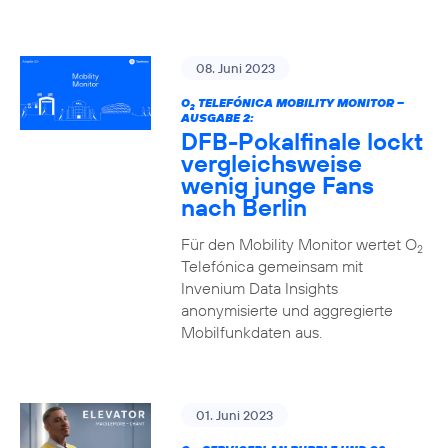
08. Juni 2023
O
TELEFÓNICA MOBILITY MONITOR –
2
AUSGABE 2:
DFB-Pokalfinale lockt
vergleichsweise
wenig junge Fans
nach Berlin
Für den Mobility Monitor wertet O
2
Telefónica gemeinsam mit
Invenium Data Insights
anonymisierte und aggregierte
Mobilfunkdaten aus.
01. Juni 2023