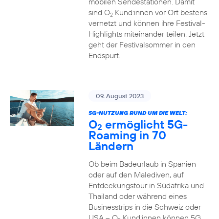
mobilen Sendestationen. Damit
sind O
Kund:innen vor Ort bestens
2
vernetzt und können ihre Festival-
Highlights miteinander teilen. Jetzt
geht der Festivalsommer in den
Endspurt.
09. August 2023
5G-NUTZUNG RUND UM DIE WELT:
O
ermöglicht 5G-
2
Roaming in 70
Ländern
Ob beim Badeurlaub in Spanien
oder auf den Malediven, auf
Entdeckungstour in Südafrika und
Thailand oder während eines
Businesstrips in die Schweiz oder
USA – O
Kund:innen können 5G