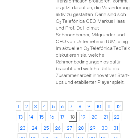
Transformation profitieren, kommt
es jetzt darauf an, die Veränderung
aktiv zu gestalten. Darin sind sich
O
Telefónica CEO Markus Haas
2
und Prof. Dr. Helmut
Schönenberger, Mitgründer und
CEO von UnternehmerTUM, einig.
Im aktuellen O
Telefónica TecTalk
2
diskutieren sie, welche
Rahmenbedingungen es dafür
braucht und welche Rolle die
Zusammenarbeit innovativer Start-
ups und etablierter Player spielt.
1
2
3
4
5
6
7
8
9
10
11
12
13
14
15
16
17
18
19
20
21
22
23
24
25
26
27
28
29
30
31