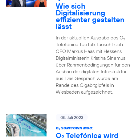
2
Wie sich
Digitalisierung
effizienter gestalten
lässt
In der aktuellen Ausgabe des O
2
Telefónica TecTalk tauscht sich
CEO Markus Haas mit Hessens
Digitalministerin Kristina Sinemus
über Rahmenbedingungen für den
Ausbau der digitalen Infrastruktur
aus. Das Gespräch wurde am
Rande des Gigabitgipfels in
Wiesbaden aufgezeichnet.
05. Juli 2023
O
SURFTOWN MUC:
2
O
Telefónica wird
2