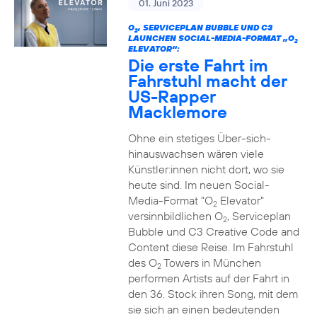
01. Juni 2023
O
, SERVICEPLAN BUBBLE UND C3
2
LAUNCHEN SOCIAL-MEDIA-FORMAT „O
2
ELEVATOR“:
Die erste Fahrt im
Fahrstuhl macht der
US-Rapper
Macklemore
Ohne ein stetiges Über-sich-
hinauswachsen wären viele
Künstler:innen nicht dort, wo sie
heute sind. Im neuen Social-
Media-Format "O
Elevator"
2
versinnbildlichen O
, Serviceplan
2
Bubble und C3 Creative Code and
Content diese Reise. Im Fahrstuhl
des O
Towers in München
2
performen Artists auf der Fahrt in
den 36. Stock ihren Song, mit dem
sie sich an einen bedeutenden