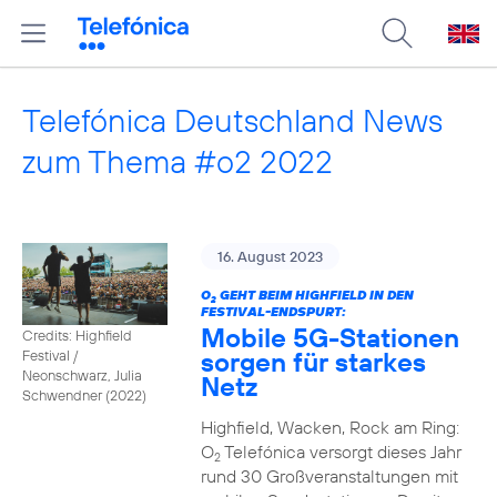
Telefónica Deutschland News
zum Thema #o2 2022
16. August 2023
O
GEHT BEIM HIGHFIELD IN DEN
2
FESTIVAL-ENDSPURT:
Mobile 5G-Stationen
Credits: Highfield
sorgen für starkes
Festival /
Neonschwarz, Julia
Netz
Schwendner (2022)
Highfield, Wacken, Rock am Ring:
O
Telefónica versorgt dieses Jahr
2
rund 30 Großveranstaltungen mit