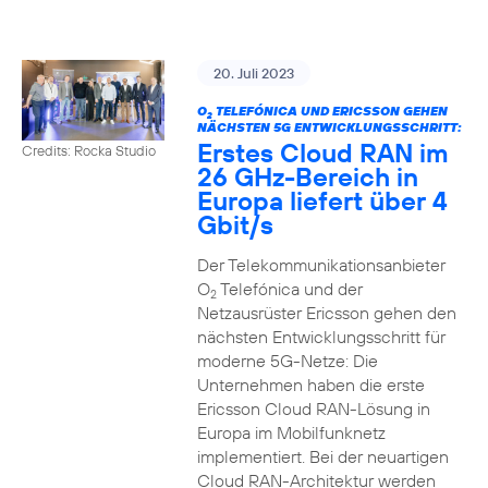
20. Juli 2023
O
TELEFÓNICA UND ERICSSON GEHEN
2
NÄCHSTEN 5G ENTWICKLUNGSSCHRITT:
Erstes Cloud RAN im
Credits: Rocka Studio
26 GHz-Bereich in
Europa liefert über 4
Gbit/s
Der Telekommunikationsanbieter
O
Telefónica und der
2
Netzausrüster Ericsson gehen den
nächsten Entwicklungsschritt für
moderne 5G-Netze: Die
Unternehmen haben die erste
Ericsson Cloud RAN-Lösung in
Europa im Mobilfunknetz
implementiert. Bei der neuartigen
Cloud RAN-Architektur werden