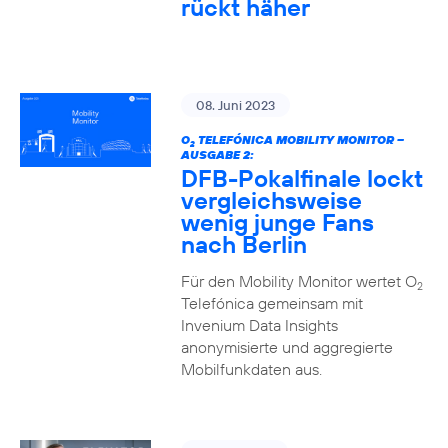
rückt häher
08. Juni 2023
O
TELEFÓNICA MOBILITY MONITOR –
2
AUSGABE 2:
DFB-Pokalfinale lockt
vergleichsweise
wenig junge Fans
nach Berlin
Für den Mobility Monitor wertet O
2
Telefónica gemeinsam mit
Invenium Data Insights
anonymisierte und aggregierte
Mobilfunkdaten aus.