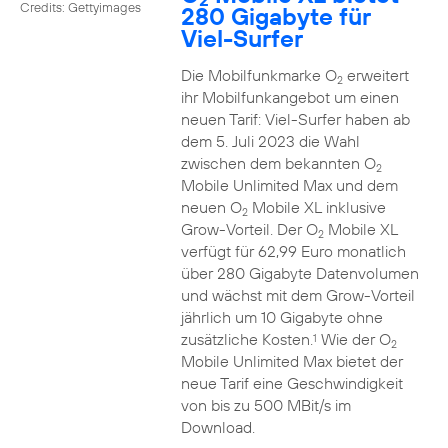
Credits: Gettyimages
280 Gigabyte für
Viel-Surfer
Die Mobilfunkmarke O
erweitert
2
ihr Mobilfunkangebot um einen
neuen Tarif: Viel-Surfer haben ab
dem 5. Juli 2023 die Wahl
zwischen dem bekannten O
2
Mobile Unlimited Max und dem
neuen O
Mobile XL inklusive
2
Grow-Vorteil. Der O
Mobile XL
2
verfügt für 62,99 Euro monatlich
über 280 Gigabyte Datenvolumen
und wächst mit dem Grow-Vorteil
jährlich um 10 Gigabyte ohne
zusätzliche Kosten.
Wie der O
1
2
Mobile Unlimited Max bietet der
neue Tarif eine Geschwindigkeit
von bis zu 500 MBit/s im
Download.