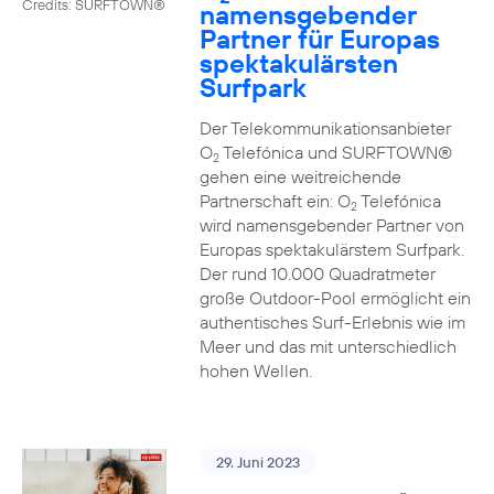
Credits: SURFTOWN®
namensgebender
Partner für Europas
spektakulärsten
Surfpark
Der Telekommunikationsanbieter
O
Telefónica und SURFTOWN®
2
gehen eine weitreichende
Partnerschaft ein: O
Telefónica
2
wird namensgebender Partner von
Europas spektakulärstem Surfpark.
Der rund 10.000 Quadratmeter
große Outdoor-Pool ermöglicht ein
authentisches Surf-Erlebnis wie im
Meer und das mit unterschiedlich
hohen Wellen.
29. Juni 2023