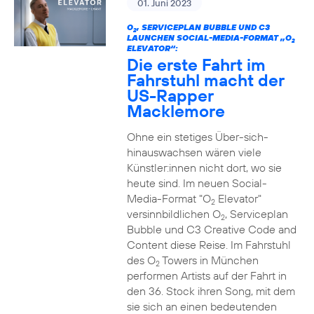
01. Juni 2023
O
, SERVICEPLAN BUBBLE UND C3
2
LAUNCHEN SOCIAL-MEDIA-FORMAT „O
2
ELEVATOR“:
Die erste Fahrt im
Fahrstuhl macht der
US-Rapper
Macklemore
Ohne ein stetiges Über-sich-
hinauswachsen wären viele
Künstler:innen nicht dort, wo sie
heute sind. Im neuen Social-
Media-Format "O
Elevator"
2
versinnbildlichen O
, Serviceplan
2
Bubble und C3 Creative Code and
Content diese Reise. Im Fahrstuhl
des O
Towers in München
2
performen Artists auf der Fahrt in
den 36. Stock ihren Song, mit dem
sie sich an einen bedeutenden