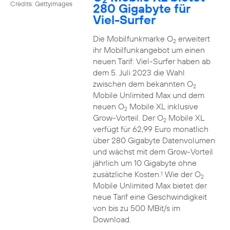
Credits: Gettyimages
280 Gigabyte für
Viel-Surfer
Die Mobilfunkmarke O
erweitert
2
ihr Mobilfunkangebot um einen
neuen Tarif: Viel-Surfer haben ab
dem 5. Juli 2023 die Wahl
zwischen dem bekannten O
2
Mobile Unlimited Max und dem
neuen O
Mobile XL inklusive
2
Grow-Vorteil. Der O
Mobile XL
2
verfügt für 62,99 Euro monatlich
über 280 Gigabyte Datenvolumen
und wächst mit dem Grow-Vorteil
jährlich um 10 Gigabyte ohne
zusätzliche Kosten.
Wie der O
1
2
Mobile Unlimited Max bietet der
neue Tarif eine Geschwindigkeit
von bis zu 500 MBit/s im
Download.