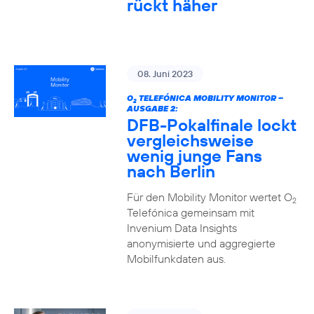
rückt häher
08. Juni 2023
O
TELEFÓNICA MOBILITY MONITOR –
2
AUSGABE 2:
DFB-Pokalfinale lockt
vergleichsweise
wenig junge Fans
nach Berlin
Für den Mobility Monitor wertet O
2
Telefónica gemeinsam mit
Invenium Data Insights
anonymisierte und aggregierte
Mobilfunkdaten aus.