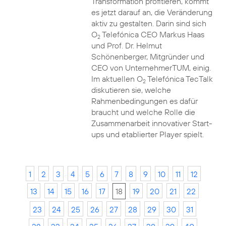
Transformation profitieren, kommt
es jetzt darauf an, die Veränderung
aktiv zu gestalten. Darin sind sich
O
Telefónica CEO Markus Haas
2
und Prof. Dr. Helmut
Schönenberger, Mitgründer und
CEO von UnternehmerTUM, einig.
Im aktuellen O
Telefónica TecTalk
2
diskutieren sie, welche
Rahmenbedingungen es dafür
braucht und welche Rolle die
Zusammenarbeit innovativer Start-
ups und etablierter Player spielt.
1
2
3
4
5
6
7
8
9
10
11
12
13
14
15
16
17
18
19
20
21
22
23
24
25
26
27
28
29
30
31