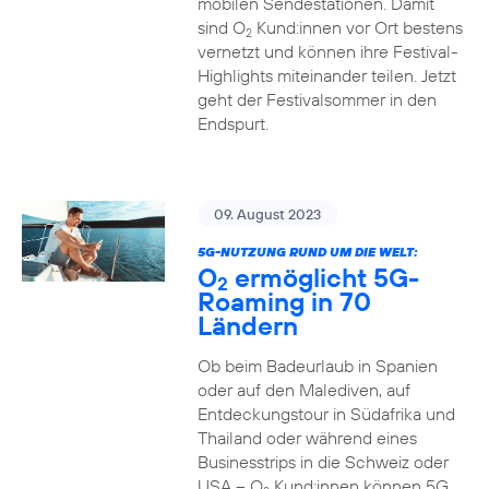
mobilen Sendestationen. Damit
sind O
Kund:innen vor Ort bestens
2
vernetzt und können ihre Festival-
Highlights miteinander teilen. Jetzt
geht der Festivalsommer in den
Endspurt.
09. August 2023
5G-NUTZUNG RUND UM DIE WELT:
O
ermöglicht 5G-
2
Roaming in 70
Ländern
Ob beim Badeurlaub in Spanien
oder auf den Malediven, auf
Entdeckungstour in Südafrika und
Thailand oder während eines
Businesstrips in die Schweiz oder
USA – O
Kund:innen können 5G