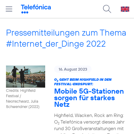
Pressemitteilungen zum Thema
#Internet_der_Dinge 2022
16. August 2023
O
GEHT BEIM HIGHFIELD IN DEN
2
FESTIVAL-ENDSPURT:
Mobile 5G-Stationen
Credits: Highfield
sorgen für starkes
Festival /
Neonschwarz, Julia
Netz
Schwendner (2022)
Highfield, Wacken, Rock am Ring:
O
Telefónica versorgt dieses Jahr
2
rund 30 Großveranstaltungen mit