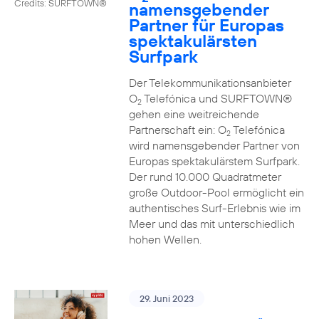
Credits: SURFTOWN®
namensgebender
Partner für Europas
spektakulärsten
Surfpark
Der Telekommunikationsanbieter
O
Telefónica und SURFTOWN®
2
gehen eine weitreichende
Partnerschaft ein: O
Telefónica
2
wird namensgebender Partner von
Europas spektakulärstem Surfpark.
Der rund 10.000 Quadratmeter
große Outdoor-Pool ermöglicht ein
authentisches Surf-Erlebnis wie im
Meer und das mit unterschiedlich
hohen Wellen.
29. Juni 2023