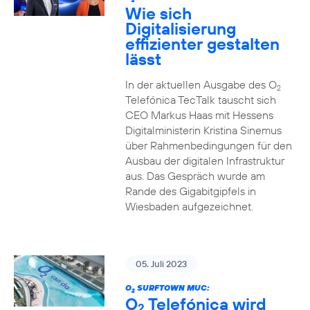
2
Wie sich
Digitalisierung
effizienter gestalten
lässt
In der aktuellen Ausgabe des O
2
Telefónica TecTalk tauscht sich
CEO Markus Haas mit Hessens
Digitalministerin Kristina Sinemus
über Rahmenbedingungen für den
Ausbau der digitalen Infrastruktur
aus. Das Gespräch wurde am
Rande des Gigabitgipfels in
Wiesbaden aufgezeichnet.
05. Juli 2023
O
SURFTOWN MUC:
2
O
Telefónica wird
2