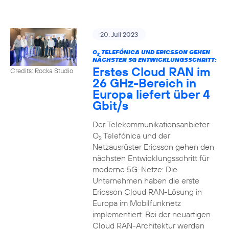
20. Juli 2023
O
TELEFÓNICA UND ERICSSON GEHEN
2
NÄCHSTEN 5G ENTWICKLUNGSSCHRITT:
Erstes Cloud RAN im
Credits: Rocka Studio
26 GHz-Bereich in
Europa liefert über 4
Gbit/s
Der Telekommunikationsanbieter
O
Telefónica und der
2
Netzausrüster Ericsson gehen den
nächsten Entwicklungsschritt für
moderne 5G-Netze: Die
Unternehmen haben die erste
Ericsson Cloud RAN-Lösung in
Europa im Mobilfunknetz
implementiert. Bei der neuartigen
Cloud RAN-Architektur werden