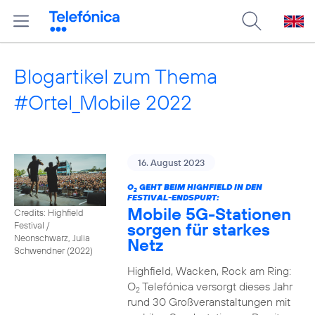
Blogartikel zum Thema
#Ortel_Mobile 2022
16. August 2023
O
GEHT BEIM HIGHFIELD IN DEN
2
FESTIVAL-ENDSPURT:
Mobile 5G-Stationen
Credits: Highfield
sorgen für starkes
Festival /
Neonschwarz, Julia
Netz
Schwendner (2022)
Highfield, Wacken, Rock am Ring:
O
Telefónica versorgt dieses Jahr
2
rund 30 Großveranstaltungen mit