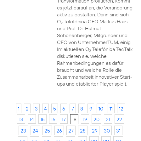
Transformation profitieren, kommt
es jetzt darauf an, die Veränderung
aktiv zu gestalten. Darin sind sich
O
Telefónica CEO Markus Haas
2
und Prof. Dr. Helmut
Schönenberger, Mitgründer und
CEO von UnternehmerTUM, einig.
Im aktuellen O
Telefónica TecTalk
2
diskutieren sie, welche
Rahmenbedingungen es dafür
braucht und welche Rolle die
Zusammenarbeit innovativer Start-
ups und etablierter Player spielt.
1
2
3
4
5
6
7
8
9
10
11
12
13
14
15
16
17
18
19
20
21
22
23
24
25
26
27
28
29
30
31