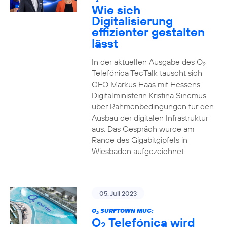
2
Wie sich
Digitalisierung
effizienter gestalten
lässt
In der aktuellen Ausgabe des O
2
Telefónica TecTalk tauscht sich
CEO Markus Haas mit Hessens
Digitalministerin Kristina Sinemus
über Rahmenbedingungen für den
Ausbau der digitalen Infrastruktur
aus. Das Gespräch wurde am
Rande des Gigabitgipfels in
Wiesbaden aufgezeichnet.
05. Juli 2023
O
SURFTOWN MUC:
2
O
Telefónica wird
2