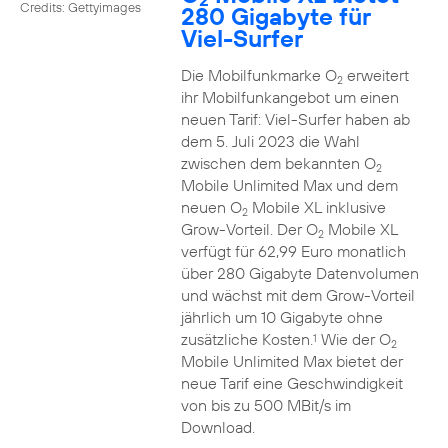
Credits: Gettyimages
280 Gigabyte für
Viel-Surfer
Die Mobilfunkmarke O
erweitert
2
ihr Mobilfunkangebot um einen
neuen Tarif: Viel-Surfer haben ab
dem 5. Juli 2023 die Wahl
zwischen dem bekannten O
2
Mobile Unlimited Max und dem
neuen O
Mobile XL inklusive
2
Grow-Vorteil. Der O
Mobile XL
2
verfügt für 62,99 Euro monatlich
über 280 Gigabyte Datenvolumen
und wächst mit dem Grow-Vorteil
jährlich um 10 Gigabyte ohne
zusätzliche Kosten.
Wie der O
1
2
Mobile Unlimited Max bietet der
neue Tarif eine Geschwindigkeit
von bis zu 500 MBit/s im
Download.