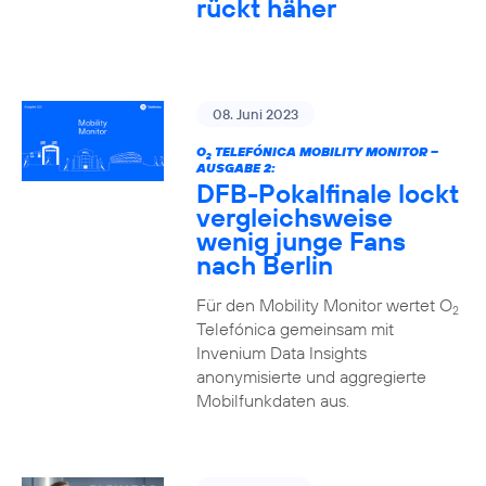
rückt häher
08. Juni 2023
O
TELEFÓNICA MOBILITY MONITOR –
2
AUSGABE 2:
DFB-Pokalfinale lockt
vergleichsweise
wenig junge Fans
nach Berlin
Für den Mobility Monitor wertet O
2
Telefónica gemeinsam mit
Invenium Data Insights
anonymisierte und aggregierte
Mobilfunkdaten aus.