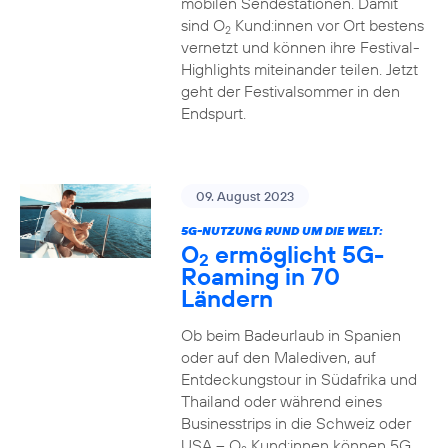
mobilen Sendestationen. Damit
sind O
Kund:innen vor Ort bestens
2
vernetzt und können ihre Festival-
Highlights miteinander teilen. Jetzt
geht der Festivalsommer in den
Endspurt.
09. August 2023
5G-NUTZUNG RUND UM DIE WELT:
O
ermöglicht 5G-
2
Roaming in 70
Ländern
Ob beim Badeurlaub in Spanien
oder auf den Malediven, auf
Entdeckungstour in Südafrika und
Thailand oder während eines
Businesstrips in die Schweiz oder
USA – O
Kund:innen können 5G