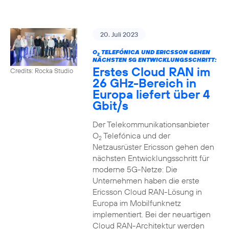
20. Juli 2023
O
TELEFÓNICA UND ERICSSON GEHEN
2
NÄCHSTEN 5G ENTWICKLUNGSSCHRITT:
Erstes Cloud RAN im
Credits: Rocka Studio
26 GHz-Bereich in
Europa liefert über 4
Gbit/s
Der Telekommunikationsanbieter
O
Telefónica und der
2
Netzausrüster Ericsson gehen den
nächsten Entwicklungsschritt für
moderne 5G-Netze: Die
Unternehmen haben die erste
Ericsson Cloud RAN-Lösung in
Europa im Mobilfunknetz
implementiert. Bei der neuartigen
Cloud RAN-Architektur werden