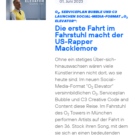
01. Juni 2023
O
, SERVICEPLAN BUBBLE UND C3
2
LAUNCHEN SOCIAL-MEDIA-FORMAT „O
2
ELEVATOR“:
Die erste Fahrt im
Fahrstuhl macht der
US-Rapper
Macklemore
Ohne ein stetiges Über-sich-
hinauswachsen wären viele
Künstler:innen nicht dort, wo sie
heute sind. Im neuen Social-
Media-Format "O
Elevator"
2
versinnbildlichen O
, Serviceplan
2
Bubble und C3 Creative Code and
Content diese Reise. Im Fahrstuhl
des O
Towers in München
2
performen Artists auf der Fahrt in
den 36. Stock ihren Song, mit dem
sie sich an einen bedeutenden