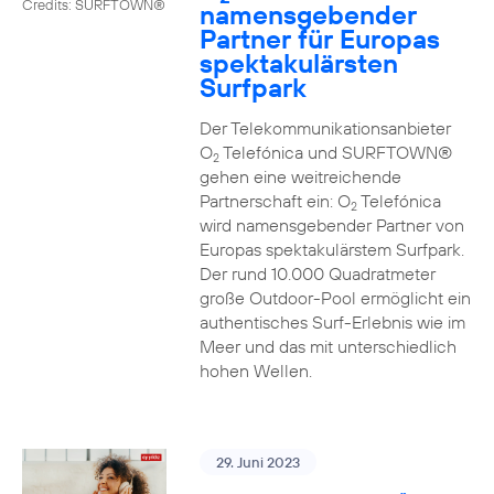
Credits: SURFTOWN®
namensgebender
Partner für Europas
spektakulärsten
Surfpark
Der Telekommunikationsanbieter
O
Telefónica und SURFTOWN®
2
gehen eine weitreichende
Partnerschaft ein: O
Telefónica
2
wird namensgebender Partner von
Europas spektakulärstem Surfpark.
Der rund 10.000 Quadratmeter
große Outdoor-Pool ermöglicht ein
authentisches Surf-Erlebnis wie im
Meer und das mit unterschiedlich
hohen Wellen.
29. Juni 2023