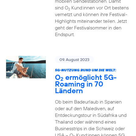
mobilen Sendestationen. Damit
sind O
Kund:innen vor Ort bestens
2
vernetzt und können ihre Festival-
Highlights miteinander teilen. Jetzt
geht der Festivalsommer in den
Endspurt.
09. August 2023
5G-NUTZUNG RUND UM DIE WELT:
O
ermöglicht 5G-
2
Roaming in 70
Ländern
Ob beim Badeurlaub in Spanien
oder auf den Malediven, auf
Entdeckungstour in Südafrika und
Thailand oder während eines
Businesstrips in die Schweiz oder
USA – O
Kund:innen können 5G