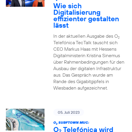
2
Wie sich
Digitalisierung
effizienter gestalten
lässt
In der aktuellen Ausgabe des O
2
Telefónica TecTalk tauscht sich
CEO Markus Haas mit Hessens
Digitalministerin Kristina Sinemus
über Rahmenbedingungen für den
Ausbau der digitalen Infrastruktur
aus. Das Gespräch wurde am
Rande des Gigabitgipfels in
Wiesbaden aufgezeichnet.
05. Juli 2023
O
SURFTOWN MUC:
2
O
Telefónica wird
2