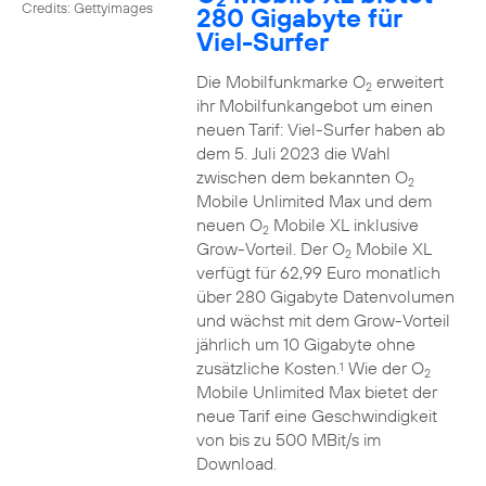
Credits: Gettyimages
280 Gigabyte für
Viel-Surfer
Die Mobilfunkmarke O
erweitert
2
ihr Mobilfunkangebot um einen
neuen Tarif: Viel-Surfer haben ab
dem 5. Juli 2023 die Wahl
zwischen dem bekannten O
2
Mobile Unlimited Max und dem
neuen O
Mobile XL inklusive
2
Grow-Vorteil. Der O
Mobile XL
2
verfügt für 62,99 Euro monatlich
über 280 Gigabyte Datenvolumen
und wächst mit dem Grow-Vorteil
jährlich um 10 Gigabyte ohne
zusätzliche Kosten.
Wie der O
1
2
Mobile Unlimited Max bietet der
neue Tarif eine Geschwindigkeit
von bis zu 500 MBit/s im
Download.