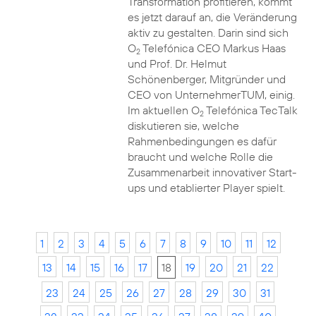
Transformation profitieren, kommt
es jetzt darauf an, die Veränderung
aktiv zu gestalten. Darin sind sich
O
Telefónica CEO Markus Haas
2
und Prof. Dr. Helmut
Schönenberger, Mitgründer und
CEO von UnternehmerTUM, einig.
Im aktuellen O
Telefónica TecTalk
2
diskutieren sie, welche
Rahmenbedingungen es dafür
braucht und welche Rolle die
Zusammenarbeit innovativer Start-
ups und etablierter Player spielt.
1
2
3
4
5
6
7
8
9
10
11
12
13
14
15
16
17
18
19
20
21
22
23
24
25
26
27
28
29
30
31