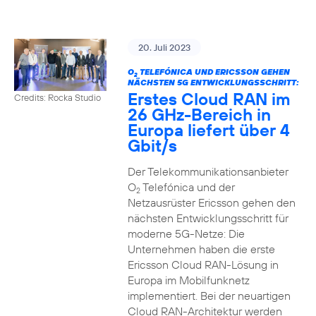
20. Juli 2023
O
TELEFÓNICA UND ERICSSON GEHEN
2
NÄCHSTEN 5G ENTWICKLUNGSSCHRITT:
Erstes Cloud RAN im
Credits: Rocka Studio
26 GHz-Bereich in
Europa liefert über 4
Gbit/s
Der Telekommunikationsanbieter
O
Telefónica und der
2
Netzausrüster Ericsson gehen den
nächsten Entwicklungsschritt für
moderne 5G-Netze: Die
Unternehmen haben die erste
Ericsson Cloud RAN-Lösung in
Europa im Mobilfunknetz
implementiert. Bei der neuartigen
Cloud RAN-Architektur werden