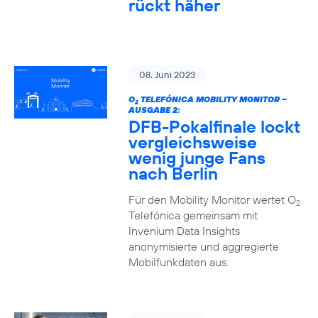
rückt häher
08. Juni 2023
O
TELEFÓNICA MOBILITY MONITOR –
2
AUSGABE 2:
DFB-Pokalfinale lockt
vergleichsweise
wenig junge Fans
nach Berlin
Für den Mobility Monitor wertet O
2
Telefónica gemeinsam mit
Invenium Data Insights
anonymisierte und aggregierte
Mobilfunkdaten aus.