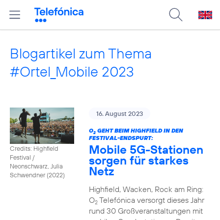
Blogartikel zum Thema
#Ortel_Mobile 2023
16. August 2023
O
GEHT BEIM HIGHFIELD IN DEN
2
FESTIVAL-ENDSPURT:
Mobile 5G-Stationen
Credits: Highfield
sorgen für starkes
Festival /
Neonschwarz, Julia
Netz
Schwendner (2022)
Highfield, Wacken, Rock am Ring:
O
Telefónica versorgt dieses Jahr
2
rund 30 Großveranstaltungen mit