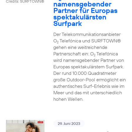
Credits: SURFTOWN®
namensgebender
Partner für Europas
spektakulärsten
Surfpark
Der Telekommunikationsanbieter
O
Telefónica und SURFTOWN®
2
gehen eine weitreichende
Partnerschaft ein: O
Telefónica
2
wird namensgebender Partner von
Europas spektakulärstem Surfpark.
Der rund 10.000 Quadratmeter
große Outdoor-Pool ermöglicht ein
authentisches Surf-Erlebnis wie im
Meer und das mit unterschiedlich
hohen Wellen.
29. Juni 2023