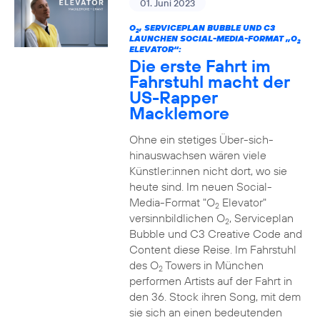
01. Juni 2023
O
, SERVICEPLAN BUBBLE UND C3
2
LAUNCHEN SOCIAL-MEDIA-FORMAT „O
2
ELEVATOR“:
Die erste Fahrt im
Fahrstuhl macht der
US-Rapper
Macklemore
Ohne ein stetiges Über-sich-
hinauswachsen wären viele
Künstler:innen nicht dort, wo sie
heute sind. Im neuen Social-
Media-Format "O
Elevator"
2
versinnbildlichen O
, Serviceplan
2
Bubble und C3 Creative Code and
Content diese Reise. Im Fahrstuhl
des O
Towers in München
2
performen Artists auf der Fahrt in
den 36. Stock ihren Song, mit dem
sie sich an einen bedeutenden