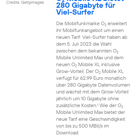
Credits: Gettyimages
280 Gigabyte für
Viel-Surfer
Die Mobilfunkmarke O
erweitert
2
ihr Mobilfunkangebot um einen
neuen Tarif: Viel-Surfer haben ab
dem 5. Juli 2023 die Wahl
zwischen dem bekannten O
2
Mobile Unlimited Max und dem
neuen O
Mobile XL inklusive
2
Grow-Vorteil. Der O
Mobile XL
2
verfügt für 62,99 Euro monatlich
über 280 Gigabyte Datenvolumen
und wächst mit dem Grow-Vorteil
jährlich um 10 Gigabyte ohne
zusätzliche Kosten.
Wie der O
1
2
Mobile Unlimited Max bietet der
neue Tarif eine Geschwindigkeit
von bis zu 500 MBit/s im
Download.