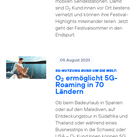
mobilen Sendestationen. Damit
sind O
Kund:innen vor Ort bestens
2
vernetzt und können ihre Festival-
Highlights miteinander teilen. Jetzt
geht der Festivalsommer in den
Endspurt.
09. August 2023
5G-NUTZUNG RUND UM DIE WELT:
O
ermöglicht 5G-
2
Roaming in 70
Ländern
Ob beim Badeurlaub in Spanien
oder auf den Malediven, auf
Entdeckungstour in Südafrika und
Thailand oder während eines
Businesstrips in die Schweiz oder
USA – O
Kund:innen können 5G