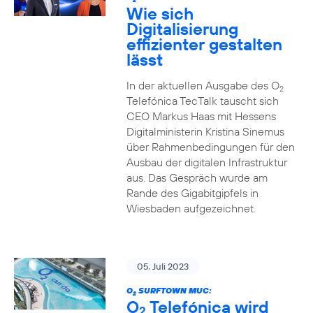
2
Wie sich
Digitalisierung
effizienter gestalten
lässt
In der aktuellen Ausgabe des O
2
Telefónica TecTalk tauscht sich
CEO Markus Haas mit Hessens
Digitalministerin Kristina Sinemus
über Rahmenbedingungen für den
Ausbau der digitalen Infrastruktur
aus. Das Gespräch wurde am
Rande des Gigabitgipfels in
Wiesbaden aufgezeichnet.
05. Juli 2023
O
SURFTOWN MUC:
2
O
Telefónica wird
2