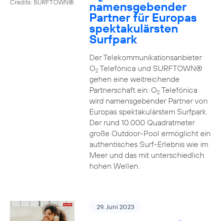
Credits: SURFTOWN®
namensgebender
Partner für Europas
spektakulärsten
Surfpark
Der Telekommunikationsanbieter
O
Telefónica und SURFTOWN®
2
gehen eine weitreichende
Partnerschaft ein: O
Telefónica
2
wird namensgebender Partner von
Europas spektakulärstem Surfpark.
Der rund 10.000 Quadratmeter
große Outdoor-Pool ermöglicht ein
authentisches Surf-Erlebnis wie im
Meer und das mit unterschiedlich
hohen Wellen.
29. Juni 2023