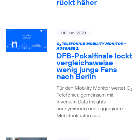
rückt häher
08. Juni 2023
O
TELEFÓNICA MOBILITY MONITOR –
2
AUSGABE 2:
DFB-Pokalfinale lockt
vergleichsweise
wenig junge Fans
nach Berlin
Für den Mobility Monitor wertet O
2
Telefónica gemeinsam mit
Invenium Data Insights
anonymisierte und aggregierte
Mobilfunkdaten aus.