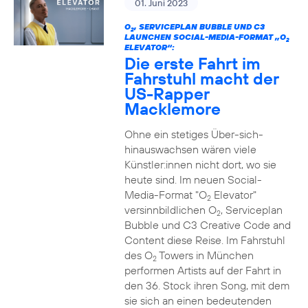
01. Juni 2023
O
, SERVICEPLAN BUBBLE UND C3
2
LAUNCHEN SOCIAL-MEDIA-FORMAT „O
2
ELEVATOR“:
Die erste Fahrt im
Fahrstuhl macht der
US-Rapper
Macklemore
Ohne ein stetiges Über-sich-
hinauswachsen wären viele
Künstler:innen nicht dort, wo sie
heute sind. Im neuen Social-
Media-Format "O
Elevator"
2
versinnbildlichen O
, Serviceplan
2
Bubble und C3 Creative Code and
Content diese Reise. Im Fahrstuhl
des O
Towers in München
2
performen Artists auf der Fahrt in
den 36. Stock ihren Song, mit dem
sie sich an einen bedeutenden