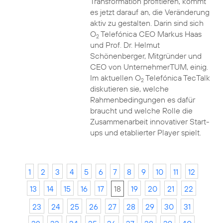
Transformation profitieren, kommt
es jetzt darauf an, die Veränderung
aktiv zu gestalten. Darin sind sich
O
Telefónica CEO Markus Haas
2
und Prof. Dr. Helmut
Schönenberger, Mitgründer und
CEO von UnternehmerTUM, einig.
Im aktuellen O
Telefónica TecTalk
2
diskutieren sie, welche
Rahmenbedingungen es dafür
braucht und welche Rolle die
Zusammenarbeit innovativer Start-
ups und etablierter Player spielt.
1
2
3
4
5
6
7
8
9
10
11
12
13
14
15
16
17
18
19
20
21
22
23
24
25
26
27
28
29
30
31