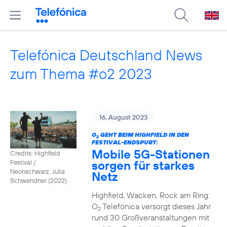
Telefónica Deutschland News
zum Thema #o2 2023
16. August 2023
O
GEHT BEIM HIGHFIELD IN DEN
2
FESTIVAL-ENDSPURT:
Mobile 5G-Stationen
Credits: Highfield
sorgen für starkes
Festival /
Neonschwarz, Julia
Netz
Schwendner (2022)
Highfield, Wacken, Rock am Ring:
O
Telefónica versorgt dieses Jahr
2
rund 30 Großveranstaltungen mit