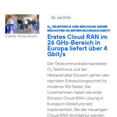
20. Juli 2023
O
TELEFÓNICA UND ERICSSON GEHEN
2
NÄCHSTEN 5G ENTWICKLUNGSSCHRITT:
Erstes Cloud RAN im
Credits: Rocka Studio
26 GHz-Bereich in
Europa liefert über 4
Gbit/s
Der Telekommunikationsanbieter
O
Telefónica und der
2
Netzausrüster Ericsson gehen den
nächsten Entwicklungsschritt für
moderne 5G-Netze: Die
Unternehmen haben die erste
Ericsson Cloud RAN-Lösung in
Europa im Mobilfunknetz
implementiert. Bei der neuartigen
Cloud RAN-Architektur werden