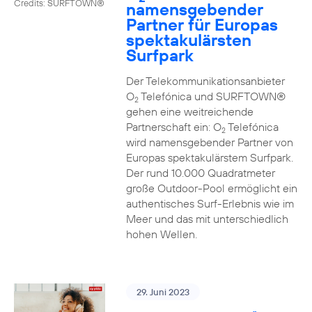
Credits: SURFTOWN®
namensgebender
Partner für Europas
spektakulärsten
Surfpark
Der Telekommunikationsanbieter
O
Telefónica und SURFTOWN®
2
gehen eine weitreichende
Partnerschaft ein: O
Telefónica
2
wird namensgebender Partner von
Europas spektakulärstem Surfpark.
Der rund 10.000 Quadratmeter
große Outdoor-Pool ermöglicht ein
authentisches Surf-Erlebnis wie im
Meer und das mit unterschiedlich
hohen Wellen.
29. Juni 2023