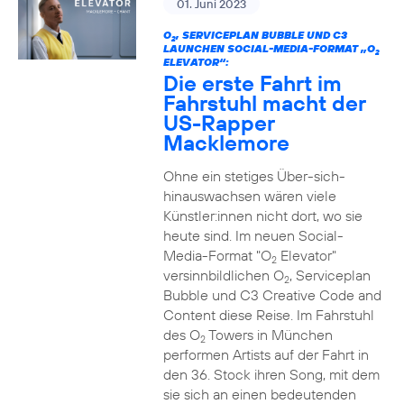
01. Juni 2023
O
, SERVICEPLAN BUBBLE UND C3
2
LAUNCHEN SOCIAL-MEDIA-FORMAT „O
2
ELEVATOR“:
Die erste Fahrt im
Fahrstuhl macht der
US-Rapper
Macklemore
Ohne ein stetiges Über-sich-
hinauswachsen wären viele
Künstler:innen nicht dort, wo sie
heute sind. Im neuen Social-
Media-Format "O
Elevator"
2
versinnbildlichen O
, Serviceplan
2
Bubble und C3 Creative Code and
Content diese Reise. Im Fahrstuhl
des O
Towers in München
2
performen Artists auf der Fahrt in
den 36. Stock ihren Song, mit dem
sie sich an einen bedeutenden