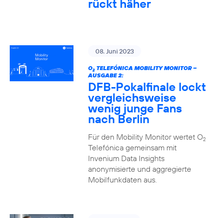
rückt häher
08. Juni 2023
O
TELEFÓNICA MOBILITY MONITOR –
2
AUSGABE 2:
DFB-Pokalfinale lockt
vergleichsweise
wenig junge Fans
nach Berlin
Für den Mobility Monitor wertet O
2
Telefónica gemeinsam mit
Invenium Data Insights
anonymisierte und aggregierte
Mobilfunkdaten aus.