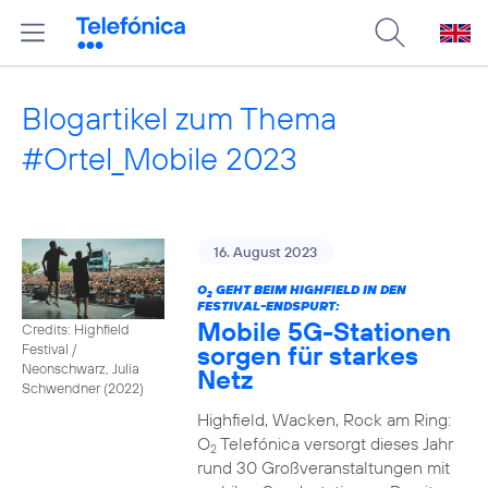
Blogartikel zum Thema
#Ortel_Mobile 2023
16. August 2023
O
GEHT BEIM HIGHFIELD IN DEN
2
FESTIVAL-ENDSPURT:
Mobile 5G-Stationen
Credits: Highfield
sorgen für starkes
Festival /
Neonschwarz, Julia
Netz
Schwendner (2022)
Highfield, Wacken, Rock am Ring:
O
Telefónica versorgt dieses Jahr
2
rund 30 Großveranstaltungen mit