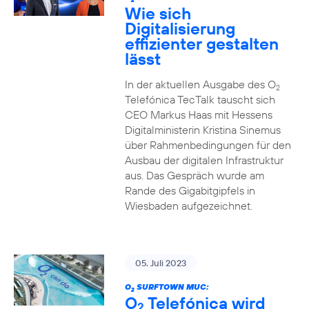
2
Wie sich
Digitalisierung
effizienter gestalten
lässt
In der aktuellen Ausgabe des O
2
Telefónica TecTalk tauscht sich
CEO Markus Haas mit Hessens
Digitalministerin Kristina Sinemus
über Rahmenbedingungen für den
Ausbau der digitalen Infrastruktur
aus. Das Gespräch wurde am
Rande des Gigabitgipfels in
Wiesbaden aufgezeichnet.
05. Juli 2023
O
SURFTOWN MUC:
2
O
Telefónica wird
2