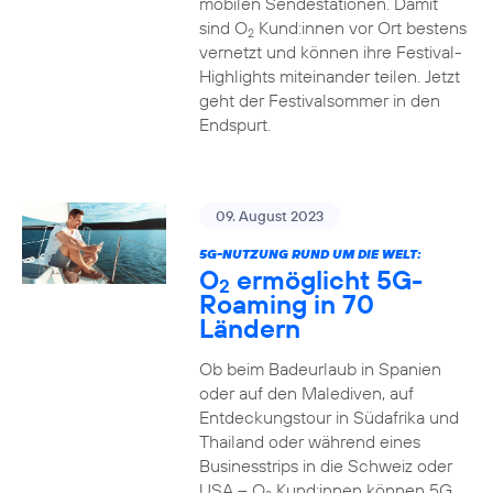
mobilen Sendestationen. Damit
sind O
Kund:innen vor Ort bestens
2
vernetzt und können ihre Festival-
Highlights miteinander teilen. Jetzt
geht der Festivalsommer in den
Endspurt.
09. August 2023
5G-NUTZUNG RUND UM DIE WELT:
O
ermöglicht 5G-
2
Roaming in 70
Ländern
Ob beim Badeurlaub in Spanien
oder auf den Malediven, auf
Entdeckungstour in Südafrika und
Thailand oder während eines
Businesstrips in die Schweiz oder
USA – O
Kund:innen können 5G