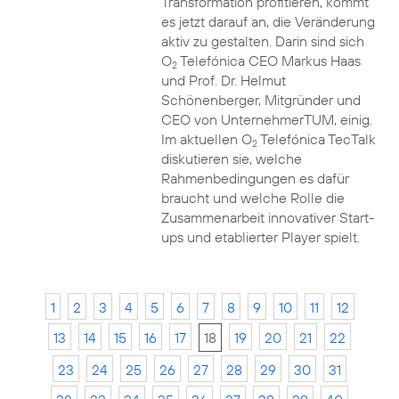
Transformation profitieren, kommt
es jetzt darauf an, die Veränderung
aktiv zu gestalten. Darin sind sich
O
Telefónica CEO Markus Haas
2
und Prof. Dr. Helmut
Schönenberger, Mitgründer und
CEO von UnternehmerTUM, einig.
Im aktuellen O
Telefónica TecTalk
2
diskutieren sie, welche
Rahmenbedingungen es dafür
braucht und welche Rolle die
Zusammenarbeit innovativer Start-
ups und etablierter Player spielt.
1
2
3
4
5
6
7
8
9
10
11
12
13
14
15
16
17
18
19
20
21
22
23
24
25
26
27
28
29
30
31