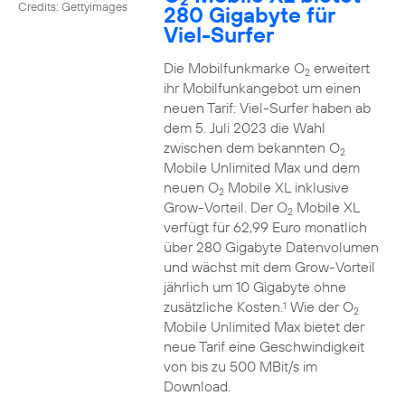
Credits: Gettyimages
280 Gigabyte für
Viel-Surfer
Die Mobilfunkmarke O
erweitert
2
ihr Mobilfunkangebot um einen
neuen Tarif: Viel-Surfer haben ab
dem 5. Juli 2023 die Wahl
zwischen dem bekannten O
2
Mobile Unlimited Max und dem
neuen O
Mobile XL inklusive
2
Grow-Vorteil. Der O
Mobile XL
2
verfügt für 62,99 Euro monatlich
über 280 Gigabyte Datenvolumen
und wächst mit dem Grow-Vorteil
jährlich um 10 Gigabyte ohne
zusätzliche Kosten.
Wie der O
1
2
Mobile Unlimited Max bietet der
neue Tarif eine Geschwindigkeit
von bis zu 500 MBit/s im
Download.