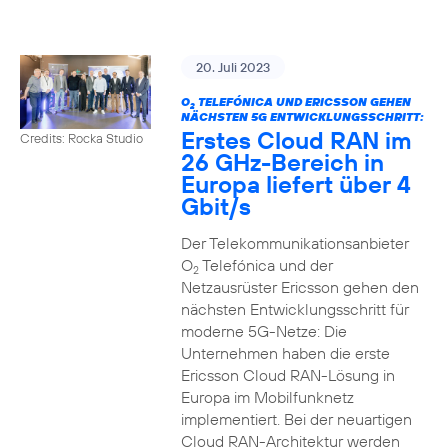
20. Juli 2023
O
TELEFÓNICA UND ERICSSON GEHEN
2
NÄCHSTEN 5G ENTWICKLUNGSSCHRITT:
Erstes Cloud RAN im
Credits: Rocka Studio
26 GHz-Bereich in
Europa liefert über 4
Gbit/s
Der Telekommunikationsanbieter
O
Telefónica und der
2
Netzausrüster Ericsson gehen den
nächsten Entwicklungsschritt für
moderne 5G-Netze: Die
Unternehmen haben die erste
Ericsson Cloud RAN-Lösung in
Europa im Mobilfunknetz
implementiert. Bei der neuartigen
Cloud RAN-Architektur werden