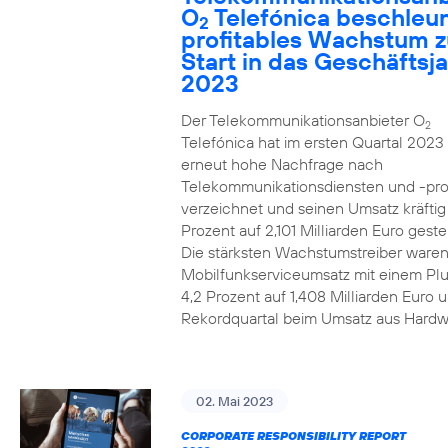
O
Telefónica beschleun
2
profitables Wachstum 
Start in das Geschäftsj
2023
Der Telekommunikationsanbieter O
2
Telefónica hat im ersten Quartal 2023
erneut hohe Nachfrage nach
Telekommunikationsdiensten und -pr
verzeichnet und seinen Umsatz kräfti
Prozent auf 2,101 Milliarden Euro gestei
Die stärksten Wachstumstreiber waren
Mobilfunkserviceumsatz mit einem Pl
4,2 Prozent auf 1,408 Milliarden Euro 
Rekordquartal beim Umsatz aus Hardw
02. Mai 2023
CORPORATE RESPONSIBILITY REPORT