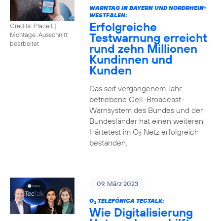
WARNTAG IN BAYERN UND NORDRHEIN-
WESTFALEN:
Erfolgreiche
Credits: Placeit |
Testwarnung erreicht
Montage, Ausschnitt
bearbeitet
rund zehn Millionen
Kundinnen und
Kunden
Das seit vergangenem Jahr
betriebene Cell-Broadcast-
Warnsystem des Bundes und der
Bundesländer hat einen weiteren
Härtetest im O
Netz erfolgreich
2
bestanden.
09. März 2023
O
TELEFÓNICA TECTALK:
2
Wie Digitalisierung