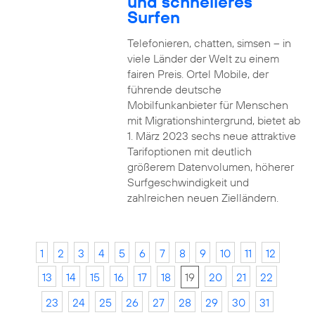
und schnelleres
Surfen
Telefonieren, chatten, simsen – in
viele Länder der Welt zu einem
fairen Preis. Ortel Mobile, der
führende deutsche
Mobilfunkanbieter für Menschen
mit Migrationshintergrund, bietet ab
1. März 2023 sechs neue attraktive
Tarifoptionen mit deutlich
größerem Datenvolumen, höherer
Surfgeschwindigkeit und
zahlreichen neuen Zielländern.
1
2
3
4
5
6
7
8
9
10
11
12
13
14
15
16
17
18
19
20
21
22
23
24
25
26
27
28
29
30
31