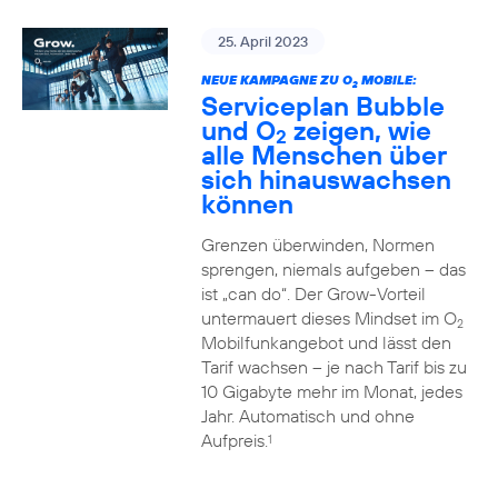
25. April 2023
NEUE KAMPAGNE ZU O
MOBILE:
2
Serviceplan Bubble
und O
zeigen, wie
2
alle Menschen über
sich hinauswachsen
können
Grenzen überwinden, Normen
sprengen, niemals aufgeben – das
ist „can do“. Der Grow-Vorteil
untermauert dieses Mindset im O
2
Mobilfunkangebot und lässt den
Tarif wachsen – je nach Tarif bis zu
10 Gigabyte mehr im Monat, jedes
Jahr. Automatisch und ohne
Aufpreis.
1