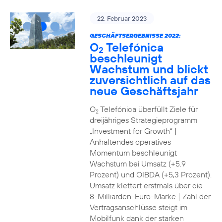
22. Februar 2023
GESCHÄFTSERGEBNISSE 2022:
O
Telefónica
2
beschleunigt
Wachstum und blickt
zuversichtlich auf das
neue Geschäftsjahr
O
Telefónica überfüllt Ziele für
2
dreijähriges Strategieprogramm
„Investment for Growth“ |
Anhaltendes operatives
Momentum beschleunigt
Wachstum bei Umsatz (+5.9
Prozent) und OIBDA (+5,3 Prozent).
Umsatz klettert erstmals über die
8-Milliarden-Euro-Marke | Zahl der
Vertragsanschlüsse steigt im
Mobilfunk dank der starken