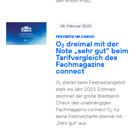
den ersten Platz.
24. Februar 2023
FESTNETZ IM CHECK:
O
dreimal mit der
2
Note „sehr gut“ beim
Tarifvergleich des
Fachmagazins
connect
O
startet beim Festnetzangebot
2
stark ins Jahr 2023: Erstmals
zeichnet der große Breitband-
Check des unabhängigen
Fachmagazins connect O
für
2
seine Festnetztarife dreimal mit
„Sehr gut“ aus.