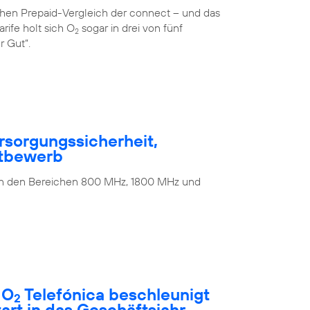
ichen Prepaid-Vergleich der connect – und das
rife holt sich O
sogar in drei von fünf
2
r Gut“.
rsorgungssicherheit,
ttbewerb
 in den Bereichen 800 MHz, 1800 MHz und
 O
Telefónica beschleunigt
2
rt in das Geschäftsjahr