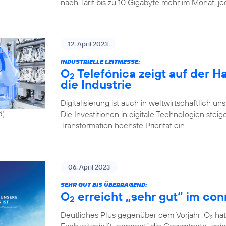
nach Tarif bis zu 10 Gigabyte mehr im Monat, j
12. April 2023
INDUSTRIELLE LEITMESSE:
O
Telefónica zeigt auf der 
2
die Industrie
Digitalisierung ist auch in weltwirtschaftlich u
Die Investitionen in digitale Technologien st
d)
Transformation höchste Priorität ein.
06. April 2023
SEHR GUT BIS ÜBERRAGEND:
O
erreicht „sehr gut“ im con
2
Deutliches Plus gegenüber dem Vorjahr: O
hat
2