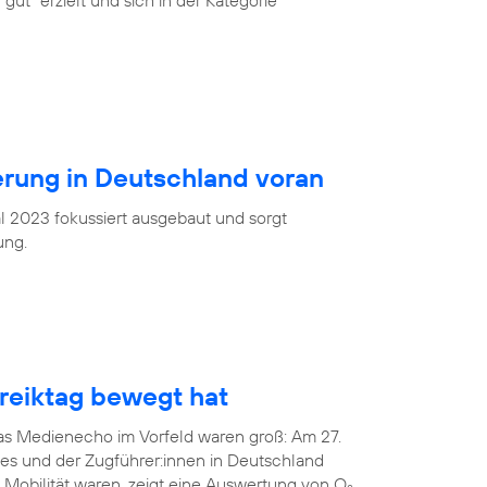
gut“ erzielt und sich in der Kategorie
ierung in Deutschland voran
l 2023 fokussiert ausgebaut und sorgt
ung.
eiktag bewegt hat
das Medienecho im Vorfeld waren groß: Am 27.
tes und der Zugführer:innen in Deutschland
 Mobilität waren, zeigt eine Auswertung von O