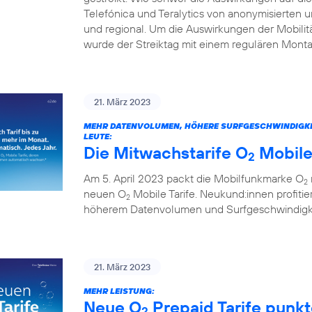
Telefónica und Teralytics von anonymisierten
und regional. Um die Auswirkungen der Mobilitä
wurde der Streiktag mit einem regulären Monta
21. März 2023
MEHR DATENVOLUMEN, HÖHERE SURFGESCHWINDIGKEITE
LEUTE:
Die Mitwachstarife O
Mobile
2
Am 5. April 2023 packt die Mobilfunkmarke O
2
neuen O
Mobile Tarife. Neukund:innen profitie
2
höherem Datenvolumen und Surfgeschwindigkei
21. März 2023
MEHR LEISTUNG:
Neue O
Prepaid Tarife punk
2