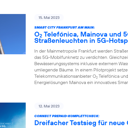
15. Mai 2023
SMART CITY FRANKFURT AM MAIN:
O
Telefónica, Mainova und 
2
Straßenleuchten in 5G-Hotsp
In der Mainmetropole Frankfurt werden Straß
das 5G-Mobilfunknetz zu verdichten. Gleichzeit
Bewässerungssystems inklusive externem Wasse
umliegende Bäume. In einem Pilotprojekt set
Telekommunikationsanbieter O
Telefónica und
2
Energielösungen Mainova ein innovatives Smar
12. Mai 2023
CONNECT PREPAID-KOMPLETTCHECK:
Dreifacher Testsieg für neue