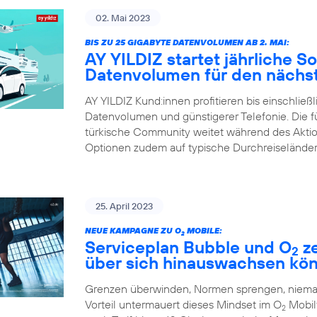
02. Mai 2023
BIS ZU 25 GIGABYTE DATENVOLUMEN AB 2. MAI:
AY YILDIZ startet jährliche 
Datenvolumen für den nächst
AY YILDIZ Kund:innen profitieren bis einschließ
Datenvolumen und günstigerer Telefonie. Die 
türkische Community weitet während des Aktions
Optionen zudem auf typische Durchreiseländer
25. April 2023
NEUE KAMPAGNE ZU O
MOBILE:
2
Serviceplan Bubble und O
ze
2
über sich hinauswachsen kö
Grenzen überwinden, Normen sprengen, niemals
Vorteil untermauert dieses Mindset im O
Mobilf
2