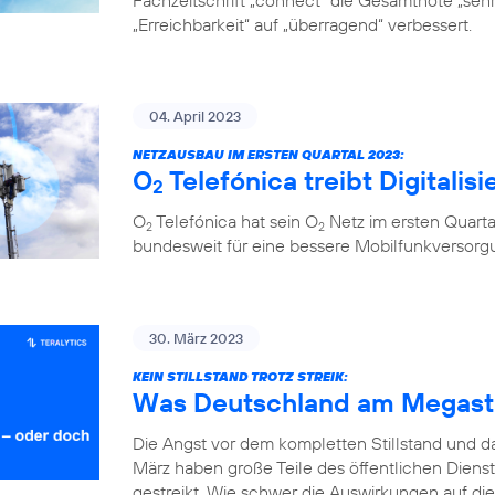
Fachzeitschrift „connect“ die Gesamtnote „sehr 
„Erreichbarkeit“ auf „überragend“ verbessert.
04. April 2023
NETZAUSBAU IM ERSTEN QUARTAL 2023:
O
Telefónica treibt Digitalis
2
O
Telefónica hat sein O
Netz im ersten Quarta
2
2
bundesweit für eine bessere Mobilfunkversorg
30. März 2023
KEIN STILLSTAND TROTZ STREIK:
Was Deutschland am Megastr
Die Angst vor dem kompletten Stillstand und 
März haben große Teile des öffentlichen Diens
gestreikt. Wie schwer die Auswirkungen auf die