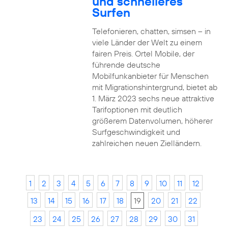
und schnelleres
Surfen
Telefonieren, chatten, simsen – in
viele Länder der Welt zu einem
fairen Preis. Ortel Mobile, der
führende deutsche
Mobilfunkanbieter für Menschen
mit Migrationshintergrund, bietet ab
1. März 2023 sechs neue attraktive
Tarifoptionen mit deutlich
größerem Datenvolumen, höherer
Surfgeschwindigkeit und
zahlreichen neuen Zielländern.
1
2
3
4
5
6
7
8
9
10
11
12
13
14
15
16
17
18
19
20
21
22
23
24
25
26
27
28
29
30
31