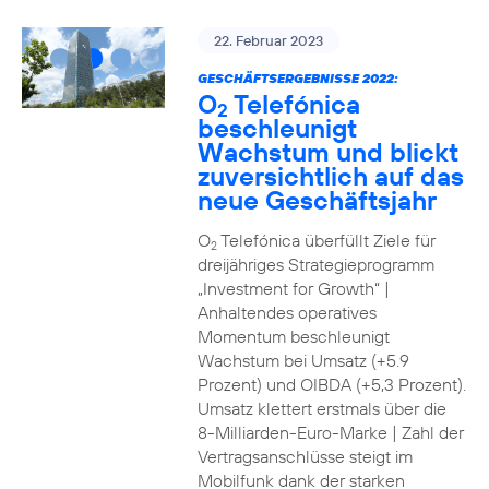
22. Februar 2023
GESCHÄFTSERGEBNISSE 2022:
O
Telefónica
2
beschleunigt
Wachstum und blickt
zuversichtlich auf das
neue Geschäftsjahr
O
Telefónica überfüllt Ziele für
2
dreijähriges Strategieprogramm
„Investment for Growth“ |
Anhaltendes operatives
Momentum beschleunigt
Wachstum bei Umsatz (+5.9
Prozent) und OIBDA (+5,3 Prozent).
Umsatz klettert erstmals über die
8-Milliarden-Euro-Marke | Zahl der
Vertragsanschlüsse steigt im
Mobilfunk dank der starken