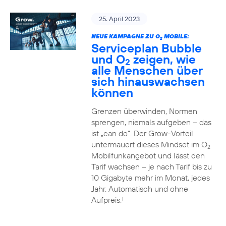
25. April 2023
NEUE KAMPAGNE ZU O
MOBILE:
2
Serviceplan Bubble
und O
zeigen, wie
2
alle Menschen über
sich hinauswachsen
können
Grenzen überwinden, Normen
sprengen, niemals aufgeben – das
ist „can do“. Der Grow-Vorteil
untermauert dieses Mindset im O
2
Mobilfunkangebot und lässt den
Tarif wachsen – je nach Tarif bis zu
10 Gigabyte mehr im Monat, jedes
Jahr. Automatisch und ohne
Aufpreis.
1