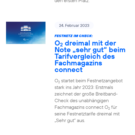
den ersten Platz.
24. Februar 2023
FESTNETZ IM CHECK:
O
dreimal mit der
2
Note „sehr gut“ beim
Tarifvergleich des
Fachmagazins
connect
O
startet beim Festnetzangebot
2
stark ins Jahr 2023: Erstmals
zeichnet der große Breitband-
Check des unabhängigen
Fachmagazins connect O
für
2
seine Festnetztarife dreimal mit
„Sehr gut“ aus.