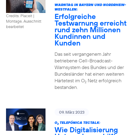
WARNTAG IN BAYERN UND NORDRHEIN-
WESTFALEN:
Erfolgreiche
Credits: Placeit |
Testwarnung erreicht
Montage, Ausschnitt
bearbeitet
rund zehn Millionen
Kundinnen und
Kunden
Das seit vergangenem Jahr
betriebene Cell-Broadcast-
Warnsystem des Bundes und der
Bundesländer hat einen weiteren
Härtetest im O
Netz erfolgreich
2
bestanden.
09. März 2023
O
TELEFÓNICA TECTALK:
2
Wie Digitalisierung