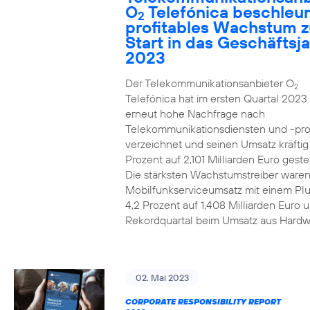
O
Telefónica beschleun
2
profitables Wachstum 
Start in das Geschäftsj
2023
Der Telekommunikationsanbieter O
2
Telefónica hat im ersten Quartal 2023
erneut hohe Nachfrage nach
Telekommunikationsdiensten und -pr
verzeichnet und seinen Umsatz kräfti
Prozent auf 2,101 Milliarden Euro gestei
Die stärksten Wachstumstreiber waren
Mobilfunkserviceumsatz mit einem Pl
4,2 Prozent auf 1,408 Milliarden Euro 
Rekordquartal beim Umsatz aus Hardw
02. Mai 2023
CORPORATE RESPONSIBILITY REPORT