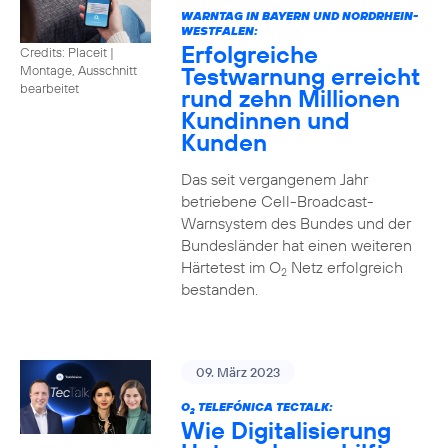
WARNTAG IN BAYERN UND NORDRHEIN-
WESTFALEN:
Erfolgreiche
Credits: Placeit |
Testwarnung erreicht
Montage, Ausschnitt
bearbeitet
rund zehn Millionen
Kundinnen und
Kunden
Das seit vergangenem Jahr
betriebene Cell-Broadcast-
Warnsystem des Bundes und der
Bundesländer hat einen weiteren
Härtetest im O
Netz erfolgreich
2
bestanden.
09. März 2023
O
TELEFÓNICA TECTALK:
2
Wie Digitalisierung