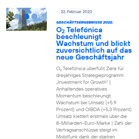
22. Februar 2023
GESCHÄFTSERGEBNISSE 2022:
O
Telefónica
2
beschleunigt
Wachstum und blickt
zuversichtlich auf das
neue Geschäftsjahr
O
Telefónica überfüllt Ziele für
2
dreijähriges Strategieprogramm
„Investment for Growth“ |
Anhaltendes operatives
Momentum beschleunigt
Wachstum bei Umsatz (+5.9
Prozent) und OIBDA (+5,3 Prozent).
Umsatz klettert erstmals über die
8-Milliarden-Euro-Marke | Zahl der
Vertragsanschlüsse steigt im
Mobilfunk dank der starken