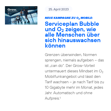
25. April 2023
NEUE KAMPAGNE ZU O
MOBILE:
2
Serviceplan Bubble
und O
zeigen, wie
2
alle Menschen über
sich hinauswachsen
können
Grenzen überwinden, Normen
sprengen, niemals aufgeben – das
ist „can do“. Der Grow-Vorteil
untermauert dieses Mindset im O
2
Mobilfunkangebot und lässt den
Tarif wachsen – je nach Tarif bis zu
10 Gigabyte mehr im Monat, jedes
Jahr. Automatisch und ohne
Aufpreis.
1