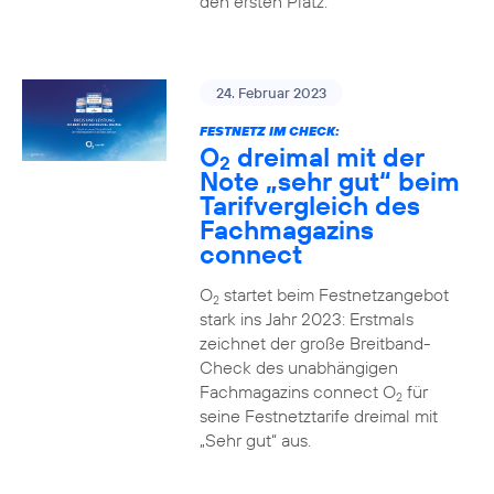
den ersten Platz.
24. Februar 2023
FESTNETZ IM CHECK:
O
dreimal mit der
2
Note „sehr gut“ beim
Tarifvergleich des
Fachmagazins
connect
O
startet beim Festnetzangebot
2
stark ins Jahr 2023: Erstmals
zeichnet der große Breitband-
Check des unabhängigen
Fachmagazins connect O
für
2
seine Festnetztarife dreimal mit
„Sehr gut“ aus.