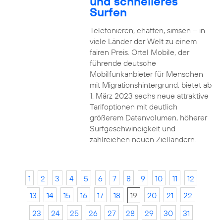
und schnelleres
Surfen
Telefonieren, chatten, simsen – in
viele Länder der Welt zu einem
fairen Preis. Ortel Mobile, der
führende deutsche
Mobilfunkanbieter für Menschen
mit Migrationshintergrund, bietet ab
1. März 2023 sechs neue attraktive
Tarifoptionen mit deutlich
größerem Datenvolumen, höherer
Surfgeschwindigkeit und
zahlreichen neuen Zielländern.
1
2
3
4
5
6
7
8
9
10
11
12
13
14
15
16
17
18
19
20
21
22
23
24
25
26
27
28
29
30
31