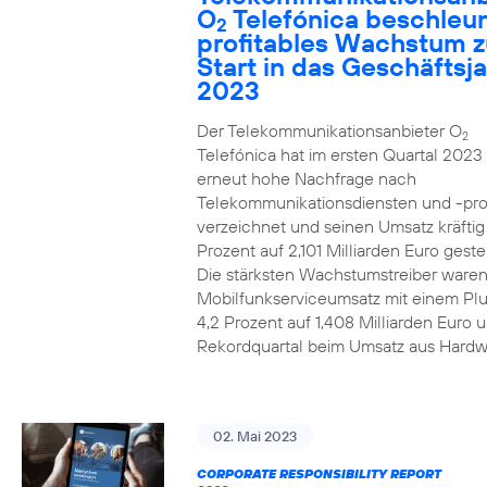
O
Telefónica beschleun
2
profitables Wachstum 
Start in das Geschäftsj
2023
Der Telekommunikationsanbieter O
2
Telefónica hat im ersten Quartal 2023
erneut hohe Nachfrage nach
Telekommunikationsdiensten und -pr
verzeichnet und seinen Umsatz kräfti
Prozent auf 2,101 Milliarden Euro gestei
Die stärksten Wachstumstreiber waren
Mobilfunkserviceumsatz mit einem Pl
4,2 Prozent auf 1,408 Milliarden Euro 
Rekordquartal beim Umsatz aus Hardw
02. Mai 2023
CORPORATE RESPONSIBILITY REPORT