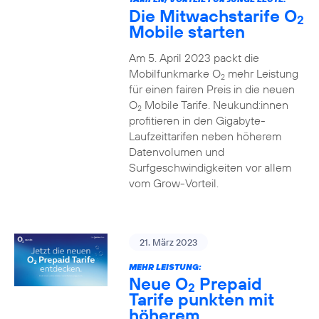
Die Mitwachstarife O
2
Mobile starten
Am 5. April 2023 packt die
Mobilfunkmarke O
mehr Leistung
2
für einen fairen Preis in die neuen
O
Mobile Tarife. Neukund:innen
2
profitieren in den Gigabyte-
Laufzeittarifen neben höherem
Datenvolumen und
Surfgeschwindigkeiten vor allem
vom Grow-Vorteil.
21. März 2023
MEHR LEISTUNG:
Neue O
Prepaid
2
Tarife punkten mit
höherem