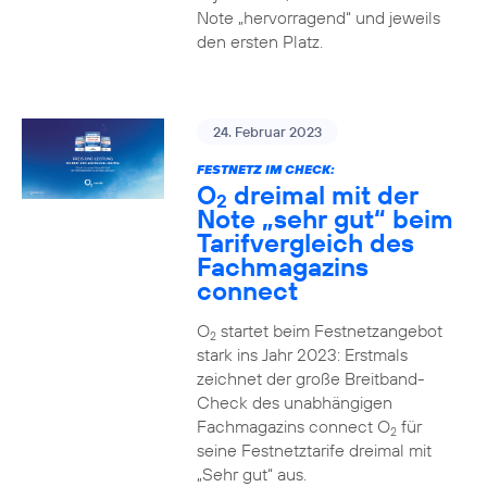
Note „hervorragend“ und jeweils
den ersten Platz.
24. Februar 2023
FESTNETZ IM CHECK:
O
dreimal mit der
2
Note „sehr gut“ beim
Tarifvergleich des
Fachmagazins
connect
O
startet beim Festnetzangebot
2
stark ins Jahr 2023: Erstmals
zeichnet der große Breitband-
Check des unabhängigen
Fachmagazins connect O
für
2
seine Festnetztarife dreimal mit
„Sehr gut“ aus.