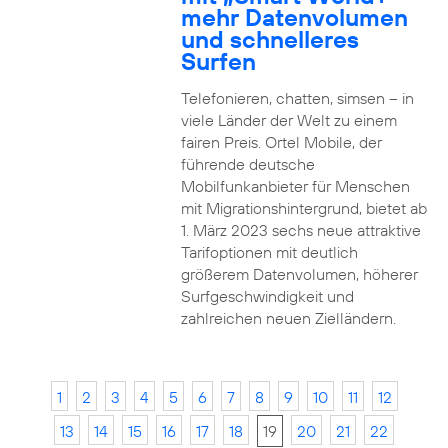
mehr Datenvolumen
und schnelleres
Surfen
Telefonieren, chatten, simsen – in
viele Länder der Welt zu einem
fairen Preis. Ortel Mobile, der
führende deutsche
Mobilfunkanbieter für Menschen
mit Migrationshintergrund, bietet ab
1. März 2023 sechs neue attraktive
Tarifoptionen mit deutlich
größerem Datenvolumen, höherer
Surfgeschwindigkeit und
zahlreichen neuen Zielländern.
1
2
3
4
5
6
7
8
9
10
11
12
13
14
15
16
17
18
19
20
21
22