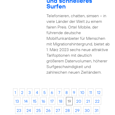
und schnelleres
Surfen
Telefonieren, chatten, simsen – in
viele Länder der Welt zu einem
fairen Preis. Ortel Mobile, der
führende deutsche
Mobilfunkanbieter für Menschen
mit Migrationshintergrund, bietet ab
1. März 2023 sechs neue attraktive
Tarifoptionen mit deutlich
größerem Datenvolumen, höherer
Surfgeschwindigkeit und
zahlreichen neuen Zielländern.
1
2
3
4
5
6
7
8
9
10
11
12
13
14
15
16
17
18
19
20
21
22
23
24
25
26
27
28
29
30
31