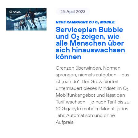
25. April 2023
NEUE KAMPAGNE ZU O
MOBILE:
2
Serviceplan Bubble
und O
zeigen, wie
2
alle Menschen über
sich hinauswachsen
können
Grenzen überwinden, Normen
sprengen, niemals aufgeben – das
ist „can do“. Der Grow-Vorteil
untermauert dieses Mindset im O
2
Mobilfunkangebot und lässt den
Tarif wachsen – je nach Tarif bis zu
10 Gigabyte mehr im Monat, jedes
Jahr. Automatisch und ohne
Aufpreis.
1