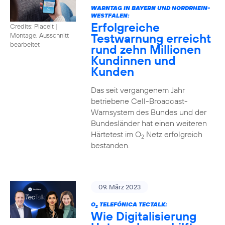
WARNTAG IN BAYERN UND NORDRHEIN-
WESTFALEN:
Erfolgreiche
Credits: Placeit |
Testwarnung erreicht
Montage, Ausschnitt
bearbeitet
rund zehn Millionen
Kundinnen und
Kunden
Das seit vergangenem Jahr
betriebene Cell-Broadcast-
Warnsystem des Bundes und der
Bundesländer hat einen weiteren
Härtetest im O
Netz erfolgreich
2
bestanden.
09. März 2023
O
TELEFÓNICA TECTALK:
2
Wie Digitalisierung