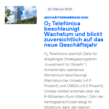
22. Februar 2023
GESCHÄFTSERGEBNISSE 2022:
O
Telefónica
2
beschleunigt
Wachstum und blickt
zuversichtlich auf das
neue Geschäftsjahr
O
Telefónica überfüllt Ziele für
2
dreijähriges Strategieprogramm
„Investment for Growth“ |
Anhaltendes operatives
Momentum beschleunigt
Wachstum bei Umsatz (+5.9
Prozent) und OIBDA (+5,3 Prozent).
Umsatz klettert erstmals über die
8-Milliarden-Euro-Marke | Zahl der
Vertragsanschlüsse steigt im
Mobilfunk dank der starken