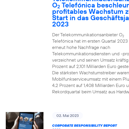
O
Telefónica beschleun
2
profitables Wachstum 
Start in das Geschäftsj
2023
Der Telekommunikationsanbieter O
2
Telefónica hat im ersten Quartal 2023
erneut hohe Nachfrage nach
Telekommunikationsdiensten und -pr
verzeichnet und seinen Umsatz kräfti
Prozent auf 2,101 Milliarden Euro gestei
Die stärksten Wachstumstreiber waren
Mobilfunkserviceumsatz mit einem Pl
4,2 Prozent auf 1,408 Milliarden Euro 
Rekordquartal beim Umsatz aus Hardw
02. Mai 2023
CORPORATE RESPONSIBILITY REPORT