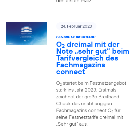
den ersten Platz.
24. Februar 2023
FESTNETZ IM CHECK:
O
dreimal mit der
2
Note „sehr gut“ beim
Tarifvergleich des
Fachmagazins
connect
O
startet beim Festnetzangebot
2
stark ins Jahr 2023: Erstmals
zeichnet der große Breitband-
Check des unabhängigen
Fachmagazins connect O
für
2
seine Festnetztarife dreimal mit
„Sehr gut“ aus.