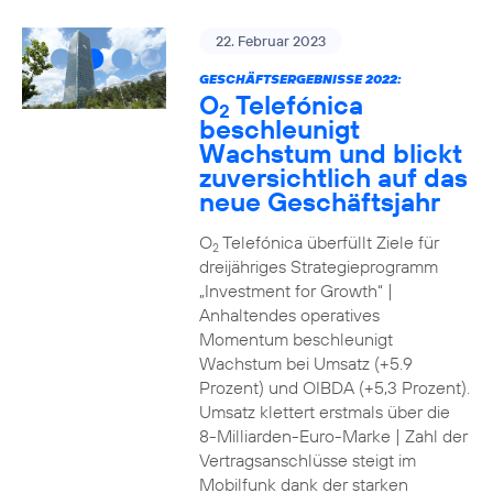
22. Februar 2023
GESCHÄFTSERGEBNISSE 2022:
O
Telefónica
2
beschleunigt
Wachstum und blickt
zuversichtlich auf das
neue Geschäftsjahr
O
Telefónica überfüllt Ziele für
2
dreijähriges Strategieprogramm
„Investment for Growth“ |
Anhaltendes operatives
Momentum beschleunigt
Wachstum bei Umsatz (+5.9
Prozent) und OIBDA (+5,3 Prozent).
Umsatz klettert erstmals über die
8-Milliarden-Euro-Marke | Zahl der
Vertragsanschlüsse steigt im
Mobilfunk dank der starken