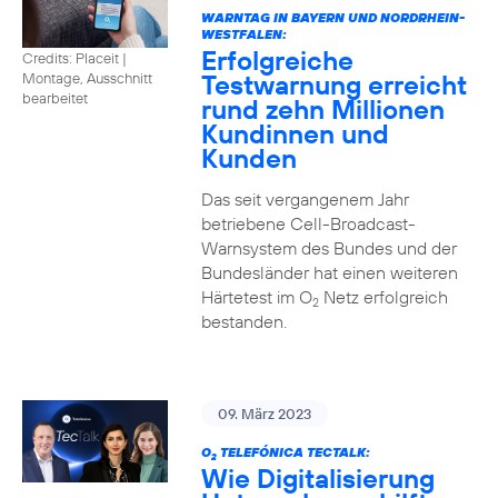
WARNTAG IN BAYERN UND NORDRHEIN-
WESTFALEN:
Erfolgreiche
Credits: Placeit |
Testwarnung erreicht
Montage, Ausschnitt
bearbeitet
rund zehn Millionen
Kundinnen und
Kunden
Das seit vergangenem Jahr
betriebene Cell-Broadcast-
Warnsystem des Bundes und der
Bundesländer hat einen weiteren
Härtetest im O
Netz erfolgreich
2
bestanden.
09. März 2023
O
TELEFÓNICA TECTALK:
2
Wie Digitalisierung