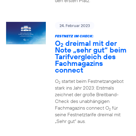
den ersten Platz.
24. Februar 2023
FESTNETZ IM CHECK:
O
dreimal mit der
2
Note „sehr gut“ beim
Tarifvergleich des
Fachmagazins
connect
O
startet beim Festnetzangebot
2
stark ins Jahr 2023: Erstmals
zeichnet der große Breitband-
Check des unabhängigen
Fachmagazins connect O
für
2
seine Festnetztarife dreimal mit
„Sehr gut“ aus.