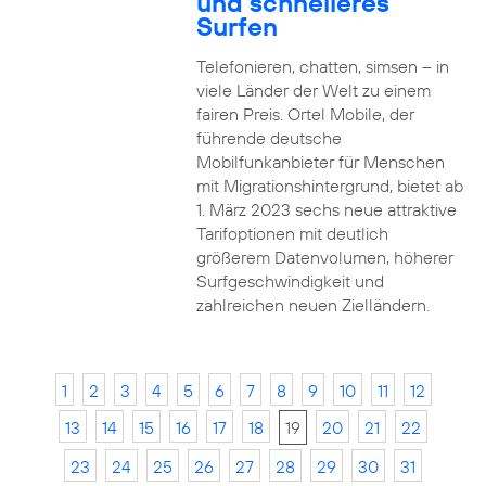
und schnelleres
Surfen
Telefonieren, chatten, simsen – in
viele Länder der Welt zu einem
fairen Preis. Ortel Mobile, der
führende deutsche
Mobilfunkanbieter für Menschen
mit Migrationshintergrund, bietet ab
1. März 2023 sechs neue attraktive
Tarifoptionen mit deutlich
größerem Datenvolumen, höherer
Surfgeschwindigkeit und
zahlreichen neuen Zielländern.
1
2
3
4
5
6
7
8
9
10
11
12
13
14
15
16
17
18
19
20
21
22
23
24
25
26
27
28
29
30
31