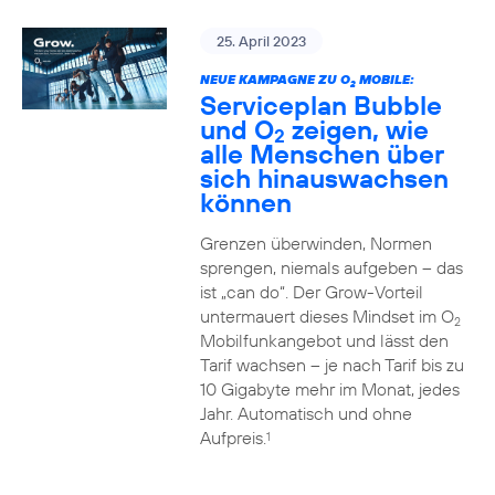
25. April 2023
NEUE KAMPAGNE ZU O
MOBILE:
2
Serviceplan Bubble
und O
zeigen, wie
2
alle Menschen über
sich hinauswachsen
können
Grenzen überwinden, Normen
sprengen, niemals aufgeben – das
ist „can do“. Der Grow-Vorteil
untermauert dieses Mindset im O
2
Mobilfunkangebot und lässt den
Tarif wachsen – je nach Tarif bis zu
10 Gigabyte mehr im Monat, jedes
Jahr. Automatisch und ohne
Aufpreis.
1