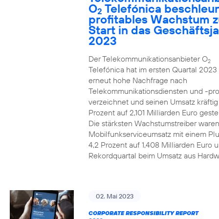
O
Telefónica beschleun
2
profitables Wachstum 
Start in das Geschäftsj
2023
Der Telekommunikationsanbieter O
2
Telefónica hat im ersten Quartal 2023
erneut hohe Nachfrage nach
Telekommunikationsdiensten und -pr
verzeichnet und seinen Umsatz kräfti
Prozent auf 2,101 Milliarden Euro gestei
Die stärksten Wachstumstreiber waren
Mobilfunkserviceumsatz mit einem Pl
4,2 Prozent auf 1,408 Milliarden Euro 
Rekordquartal beim Umsatz aus Hardw
02. Mai 2023
CORPORATE RESPONSIBILITY REPORT