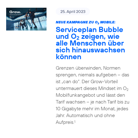
25. April 2023
NEUE KAMPAGNE ZU O
MOBILE:
2
Serviceplan Bubble
und O
zeigen, wie
2
alle Menschen über
sich hinauswachsen
können
Grenzen überwinden, Normen
sprengen, niemals aufgeben – das
ist „can do“. Der Grow-Vorteil
untermauert dieses Mindset im O
2
Mobilfunkangebot und lässt den
Tarif wachsen – je nach Tarif bis zu
10 Gigabyte mehr im Monat, jedes
Jahr. Automatisch und ohne
Aufpreis.
1