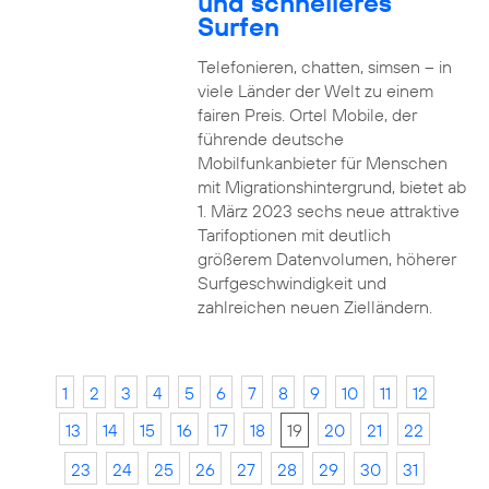
und schnelleres
Surfen
Telefonieren, chatten, simsen – in
viele Länder der Welt zu einem
fairen Preis. Ortel Mobile, der
führende deutsche
Mobilfunkanbieter für Menschen
mit Migrationshintergrund, bietet ab
1. März 2023 sechs neue attraktive
Tarifoptionen mit deutlich
größerem Datenvolumen, höherer
Surfgeschwindigkeit und
zahlreichen neuen Zielländern.
1
2
3
4
5
6
7
8
9
10
11
12
13
14
15
16
17
18
19
20
21
22
23
24
25
26
27
28
29
30
31