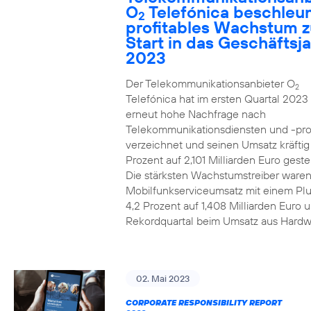
O
Telefónica beschleun
2
profitables Wachstum 
Start in das Geschäftsj
2023
Der Telekommunikationsanbieter O
2
Telefónica hat im ersten Quartal 2023
erneut hohe Nachfrage nach
Telekommunikationsdiensten und -pr
verzeichnet und seinen Umsatz kräfti
Prozent auf 2,101 Milliarden Euro gestei
Die stärksten Wachstumstreiber waren
Mobilfunkserviceumsatz mit einem Pl
4,2 Prozent auf 1,408 Milliarden Euro 
Rekordquartal beim Umsatz aus Hardw
02. Mai 2023
CORPORATE RESPONSIBILITY REPORT