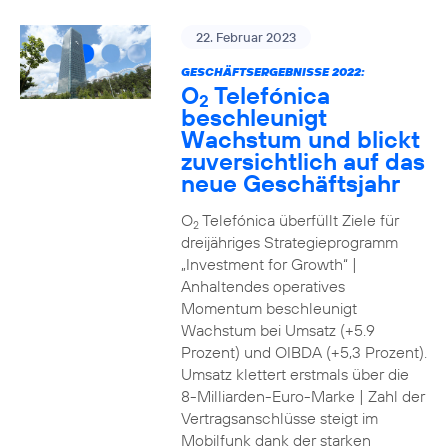
22. Februar 2023
GESCHÄFTSERGEBNISSE 2022:
O
Telefónica
2
beschleunigt
Wachstum und blickt
zuversichtlich auf das
neue Geschäftsjahr
O
Telefónica überfüllt Ziele für
2
dreijähriges Strategieprogramm
„Investment for Growth“ |
Anhaltendes operatives
Momentum beschleunigt
Wachstum bei Umsatz (+5.9
Prozent) und OIBDA (+5,3 Prozent).
Umsatz klettert erstmals über die
8-Milliarden-Euro-Marke | Zahl der
Vertragsanschlüsse steigt im
Mobilfunk dank der starken