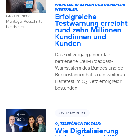
WARNTAG IN BAYERN UND NORDRHEIN-
WESTFALEN:
Erfolgreiche
Credits: Placeit |
Testwarnung erreicht
Montage, Ausschnitt
bearbeitet
rund zehn Millionen
Kundinnen und
Kunden
Das seit vergangenem Jahr
betriebene Cell-Broadcast-
Warnsystem des Bundes und der
Bundesländer hat einen weiteren
Härtetest im O
Netz erfolgreich
2
bestanden.
09. März 2023
O
TELEFÓNICA TECTALK:
2
Wie Digitalisierung