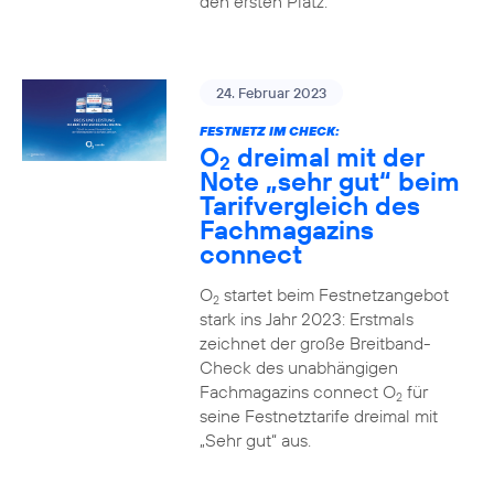
den ersten Platz.
24. Februar 2023
FESTNETZ IM CHECK:
O
dreimal mit der
2
Note „sehr gut“ beim
Tarifvergleich des
Fachmagazins
connect
O
startet beim Festnetzangebot
2
stark ins Jahr 2023: Erstmals
zeichnet der große Breitband-
Check des unabhängigen
Fachmagazins connect O
für
2
seine Festnetztarife dreimal mit
„Sehr gut“ aus.