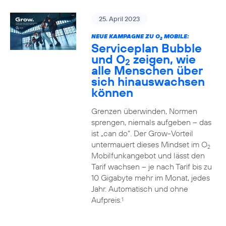
25. April 2023
NEUE KAMPAGNE ZU O
MOBILE:
2
Serviceplan Bubble
und O
zeigen, wie
2
alle Menschen über
sich hinauswachsen
können
Grenzen überwinden, Normen
sprengen, niemals aufgeben – das
ist „can do“. Der Grow-Vorteil
untermauert dieses Mindset im O
2
Mobilfunkangebot und lässt den
Tarif wachsen – je nach Tarif bis zu
10 Gigabyte mehr im Monat, jedes
Jahr. Automatisch und ohne
Aufpreis.
1