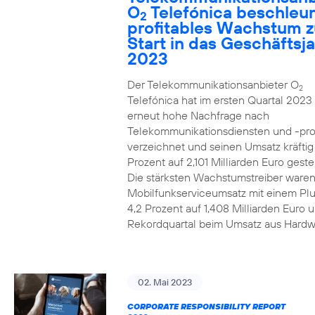
O
Telefónica beschleun
2
profitables Wachstum 
Start in das Geschäftsj
2023
Der Telekommunikationsanbieter O
2
Telefónica hat im ersten Quartal 2023
erneut hohe Nachfrage nach
Telekommunikationsdiensten und -pr
verzeichnet und seinen Umsatz kräfti
Prozent auf 2,101 Milliarden Euro gestei
Die stärksten Wachstumstreiber waren
Mobilfunkserviceumsatz mit einem Pl
4,2 Prozent auf 1,408 Milliarden Euro 
Rekordquartal beim Umsatz aus Hardw
02. Mai 2023
CORPORATE RESPONSIBILITY REPORT