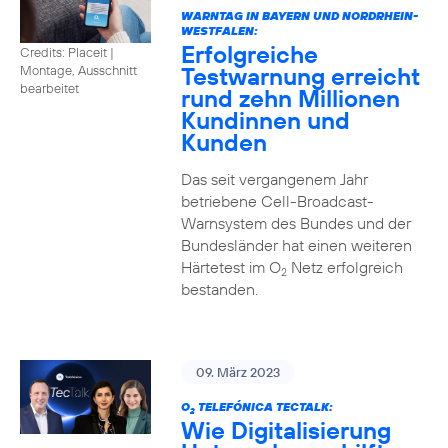
WARNTAG IN BAYERN UND NORDRHEIN-
WESTFALEN:
Erfolgreiche
Credits: Placeit |
Testwarnung erreicht
Montage, Ausschnitt
bearbeitet
rund zehn Millionen
Kundinnen und
Kunden
Das seit vergangenem Jahr
betriebene Cell-Broadcast-
Warnsystem des Bundes und der
Bundesländer hat einen weiteren
Härtetest im O
Netz erfolgreich
2
bestanden.
09. März 2023
O
TELEFÓNICA TECTALK:
2
Wie Digitalisierung