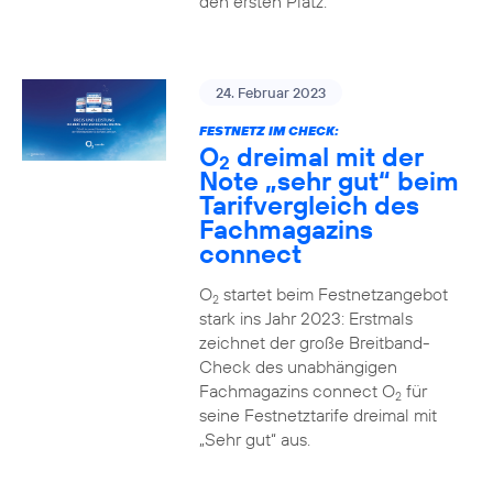
den ersten Platz.
24. Februar 2023
FESTNETZ IM CHECK:
O
dreimal mit der
2
Note „sehr gut“ beim
Tarifvergleich des
Fachmagazins
connect
O
startet beim Festnetzangebot
2
stark ins Jahr 2023: Erstmals
zeichnet der große Breitband-
Check des unabhängigen
Fachmagazins connect O
für
2
seine Festnetztarife dreimal mit
„Sehr gut“ aus.