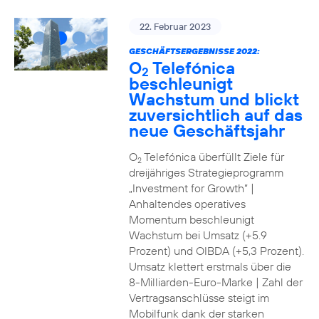
22. Februar 2023
GESCHÄFTSERGEBNISSE 2022:
O
Telefónica
2
beschleunigt
Wachstum und blickt
zuversichtlich auf das
neue Geschäftsjahr
O
Telefónica überfüllt Ziele für
2
dreijähriges Strategieprogramm
„Investment for Growth“ |
Anhaltendes operatives
Momentum beschleunigt
Wachstum bei Umsatz (+5.9
Prozent) und OIBDA (+5,3 Prozent).
Umsatz klettert erstmals über die
8-Milliarden-Euro-Marke | Zahl der
Vertragsanschlüsse steigt im
Mobilfunk dank der starken