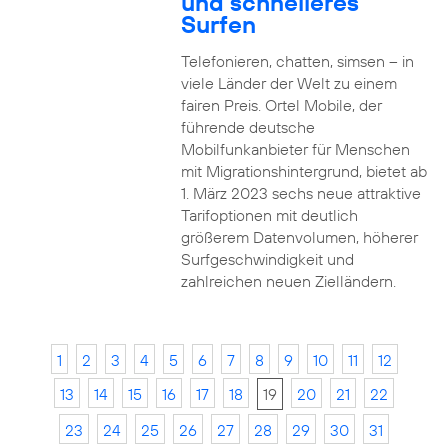
und schnelleres
Surfen
Telefonieren, chatten, simsen – in
viele Länder der Welt zu einem
fairen Preis. Ortel Mobile, der
führende deutsche
Mobilfunkanbieter für Menschen
mit Migrationshintergrund, bietet ab
1. März 2023 sechs neue attraktive
Tarifoptionen mit deutlich
größerem Datenvolumen, höherer
Surfgeschwindigkeit und
zahlreichen neuen Zielländern.
1
2
3
4
5
6
7
8
9
10
11
12
13
14
15
16
17
18
19
20
21
22
23
24
25
26
27
28
29
30
31