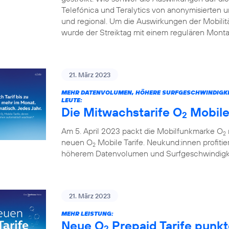
Telefónica und Teralytics von anonymisierten
und regional. Um die Auswirkungen der Mobilitä
wurde der Streiktag mit einem regulären Monta
21. März 2023
MEHR DATENVOLUMEN, HÖHERE SURFGESCHWINDIGKEITE
LEUTE:
Die Mitwachstarife O
Mobile
2
Am 5. April 2023 packt die Mobilfunkmarke O
2
neuen O
Mobile Tarife. Neukund:innen profitie
2
höherem Datenvolumen und Surfgeschwindigkei
21. März 2023
MEHR LEISTUNG:
Neue O
Prepaid Tarife punk
2