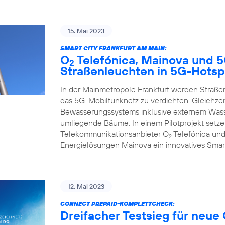
15. Mai 2023
SMART CITY FRANKFURT AM MAIN:
O
Telefónica, Mainova und 
2
Straßenleuchten in 5G-Hotsp
In der Mainmetropole Frankfurt werden Straß
das 5G-Mobilfunknetz zu verdichten. Gleichzeit
Bewässerungssystems inklusive externem Wasse
umliegende Bäume. In einem Pilotprojekt set
Telekommunikationsanbieter O
Telefónica und
2
Energielösungen Mainova ein innovatives Smar
12. Mai 2023
CONNECT PREPAID-KOMPLETTCHECK:
Dreifacher Testsieg für neue