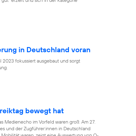
gut“ erzielt und sich in der Kategorie
ierung in Deutschland voran
l 2023 fokussiert ausgebaut und sorgt
ung.
eiktag bewegt hat
das Medienecho im Vorfeld waren groß: Am 27.
tes und der Zugführer:innen in Deutschland
 Mobilität waren, zeigt eine Auswertung von O