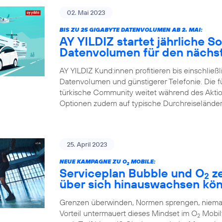
02. Mai 2023
BIS ZU 25 GIGABYTE DATENVOLUMEN AB 2. MAI:
AY YILDIZ startet jährliche 
Datenvolumen für den nächst
AY YILDIZ Kund:innen profitieren bis einschließ
Datenvolumen und günstigerer Telefonie. Die 
türkische Community weitet während des Aktions
Optionen zudem auf typische Durchreiseländer
25. April 2023
NEUE KAMPAGNE ZU O
MOBILE:
2
Serviceplan Bubble und O
ze
2
über sich hinauswachsen kö
Grenzen überwinden, Normen sprengen, niemals
Vorteil untermauert dieses Mindset im O
Mobilf
2