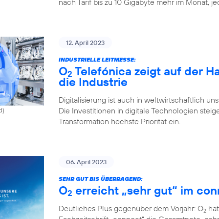
nach Tarif bis zu 10 Gigabyte mehr im Monat, j
12. April 2023
INDUSTRIELLE LEITMESSE:
O
Telefónica zeigt auf der 
2
die Industrie
Digitalisierung ist auch in weltwirtschaftlich u
Die Investitionen in digitale Technologien st
d)
Transformation höchste Priorität ein.
06. April 2023
SEHR GUT BIS ÜBERRAGEND:
O
erreicht „sehr gut“ im con
2
Deutliches Plus gegenüber dem Vorjahr: O
hat
2