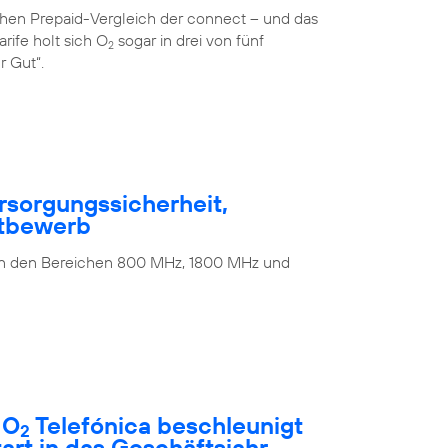
ichen Prepaid-Vergleich der connect – und das
rife holt sich O
sogar in drei von fünf
2
r Gut“.
rsorgungssicherheit,
ttbewerb
 in den Bereichen 800 MHz, 1800 MHz und
 O
Telefónica beschleunigt
2
rt in das Geschäftsjahr