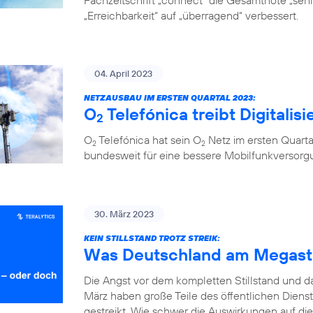
Fachzeitschrift „connect“ die Gesamtnote „sehr 
„Erreichbarkeit“ auf „überragend“ verbessert.
04. April 2023
NETZAUSBAU IM ERSTEN QUARTAL 2023:
O
Telefónica treibt Digitalis
2
O
Telefónica hat sein O
Netz im ersten Quarta
2
2
bundesweit für eine bessere Mobilfunkversorg
30. März 2023
KEIN STILLSTAND TROTZ STREIK:
Was Deutschland am Megastr
Die Angst vor dem kompletten Stillstand und 
März haben große Teile des öffentlichen Diens
gestreikt. Wie schwer die Auswirkungen auf die