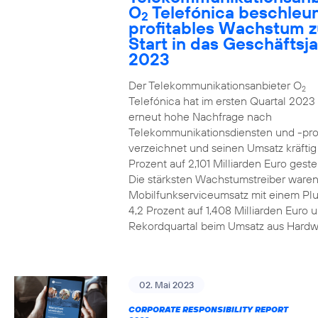
O
Telefónica beschleun
2
profitables Wachstum 
Start in das Geschäftsj
2023
Der Telekommunikationsanbieter O
2
Telefónica hat im ersten Quartal 2023
erneut hohe Nachfrage nach
Telekommunikationsdiensten und -pr
verzeichnet und seinen Umsatz kräfti
Prozent auf 2,101 Milliarden Euro gestei
Die stärksten Wachstumstreiber waren
Mobilfunkserviceumsatz mit einem Pl
4,2 Prozent auf 1,408 Milliarden Euro 
Rekordquartal beim Umsatz aus Hardw
02. Mai 2023
CORPORATE RESPONSIBILITY REPORT