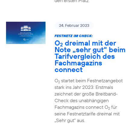
den ersten Platz.
24. Februar 2023
FESTNETZ IM CHECK:
O
dreimal mit der
2
Note „sehr gut“ beim
Tarifvergleich des
Fachmagazins
connect
O
startet beim Festnetzangebot
2
stark ins Jahr 2023: Erstmals
zeichnet der große Breitband-
Check des unabhängigen
Fachmagazins connect O
für
2
seine Festnetztarife dreimal mit
„Sehr gut“ aus.