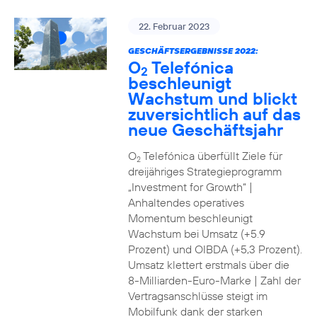
22. Februar 2023
GESCHÄFTSERGEBNISSE 2022:
O
Telefónica
2
beschleunigt
Wachstum und blickt
zuversichtlich auf das
neue Geschäftsjahr
O
Telefónica überfüllt Ziele für
2
dreijähriges Strategieprogramm
„Investment for Growth“ |
Anhaltendes operatives
Momentum beschleunigt
Wachstum bei Umsatz (+5.9
Prozent) und OIBDA (+5,3 Prozent).
Umsatz klettert erstmals über die
8-Milliarden-Euro-Marke | Zahl der
Vertragsanschlüsse steigt im
Mobilfunk dank der starken