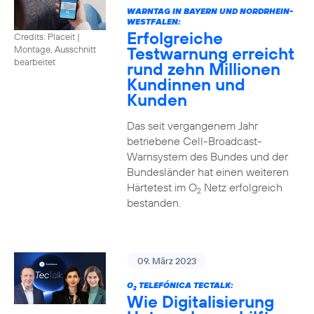
WARNTAG IN BAYERN UND NORDRHEIN-
WESTFALEN:
Erfolgreiche
Credits: Placeit |
Testwarnung erreicht
Montage, Ausschnitt
bearbeitet
rund zehn Millionen
Kundinnen und
Kunden
Das seit vergangenem Jahr
betriebene Cell-Broadcast-
Warnsystem des Bundes und der
Bundesländer hat einen weiteren
Härtetest im O
Netz erfolgreich
2
bestanden.
09. März 2023
O
TELEFÓNICA TECTALK:
2
Wie Digitalisierung