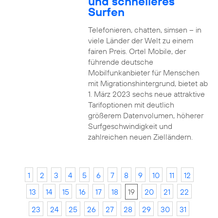
und schnelleres
Surfen
Telefonieren, chatten, simsen – in
viele Länder der Welt zu einem
fairen Preis. Ortel Mobile, der
führende deutsche
Mobilfunkanbieter für Menschen
mit Migrationshintergrund, bietet ab
1. März 2023 sechs neue attraktive
Tarifoptionen mit deutlich
größerem Datenvolumen, höherer
Surfgeschwindigkeit und
zahlreichen neuen Zielländern.
1
2
3
4
5
6
7
8
9
10
11
12
13
14
15
16
17
18
19
20
21
22
23
24
25
26
27
28
29
30
31