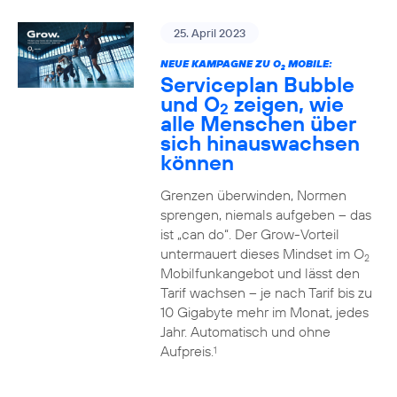
25. April 2023
NEUE KAMPAGNE ZU O
MOBILE:
2
Serviceplan Bubble
und O
zeigen, wie
2
alle Menschen über
sich hinauswachsen
können
Grenzen überwinden, Normen
sprengen, niemals aufgeben – das
ist „can do“. Der Grow-Vorteil
untermauert dieses Mindset im O
2
Mobilfunkangebot und lässt den
Tarif wachsen – je nach Tarif bis zu
10 Gigabyte mehr im Monat, jedes
Jahr. Automatisch und ohne
Aufpreis.
1