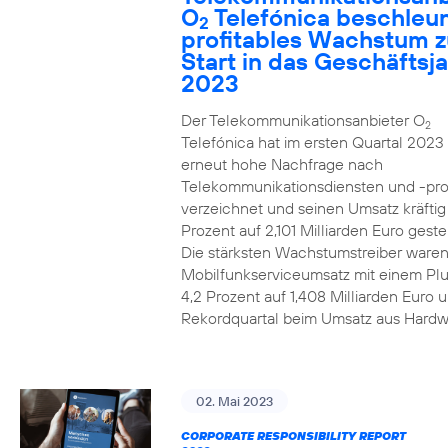
O
Telefónica beschleun
2
profitables Wachstum 
Start in das Geschäftsj
2023
Der Telekommunikationsanbieter O
2
Telefónica hat im ersten Quartal 2023
erneut hohe Nachfrage nach
Telekommunikationsdiensten und -pr
verzeichnet und seinen Umsatz kräfti
Prozent auf 2,101 Milliarden Euro gestei
Die stärksten Wachstumstreiber waren
Mobilfunkserviceumsatz mit einem Pl
4,2 Prozent auf 1,408 Milliarden Euro 
Rekordquartal beim Umsatz aus Hardw
02. Mai 2023
CORPORATE RESPONSIBILITY REPORT