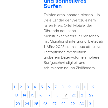
und schnelleres
Surfen
Telefonieren, chatten, simsen – in
viele Länder der Welt zu einem
fairen Preis. Ortel Mobile, der
führende deutsche
Mobilfunkanbieter für Menschen
mit Migrationshintergrund, bietet ab
1. März 2023 sechs neue attraktive
Tarifoptionen mit deutlich
größerem Datenvolumen, höherer
Surfgeschwindigkeit und
zahlreichen neuen Zielländern.
1
2
3
4
5
6
7
8
9
10
11
12
13
14
15
16
17
18
19
20
21
22
23
24
25
26
27
28
29
30
31