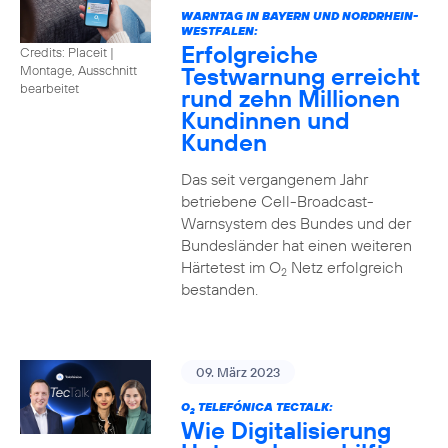
WARNTAG IN BAYERN UND NORDRHEIN-
WESTFALEN:
Erfolgreiche
Credits: Placeit |
Testwarnung erreicht
Montage, Ausschnitt
bearbeitet
rund zehn Millionen
Kundinnen und
Kunden
Das seit vergangenem Jahr
betriebene Cell-Broadcast-
Warnsystem des Bundes und der
Bundesländer hat einen weiteren
Härtetest im O
Netz erfolgreich
2
bestanden.
09. März 2023
O
TELEFÓNICA TECTALK:
2
Wie Digitalisierung