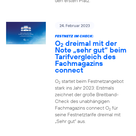
den ersten Platz.
24. Februar 2023
FESTNETZ IM CHECK:
O
dreimal mit der
2
Note „sehr gut“ beim
Tarifvergleich des
Fachmagazins
connect
O
startet beim Festnetzangebot
2
stark ins Jahr 2023: Erstmals
zeichnet der große Breitband-
Check des unabhängigen
Fachmagazins connect O
für
2
seine Festnetztarife dreimal mit
„Sehr gut“ aus.