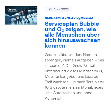
25. April 2023
NEUE KAMPAGNE ZU O
MOBILE:
2
Serviceplan Bubble
und O
zeigen, wie
2
alle Menschen über
sich hinauswachsen
können
Grenzen überwinden, Normen
sprengen, niemals aufgeben – das
ist „can do“. Der Grow-Vorteil
untermauert dieses Mindset im O
2
Mobilfunkangebot und lässt den
Tarif wachsen – je nach Tarif bis zu
10 Gigabyte mehr im Monat, jedes
Jahr. Automatisch und ohne
Aufpreis.
1