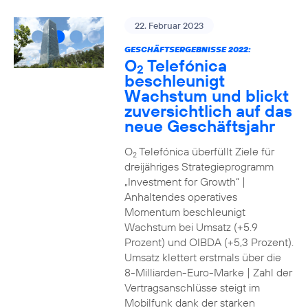
22. Februar 2023
GESCHÄFTSERGEBNISSE 2022:
O
Telefónica
2
beschleunigt
Wachstum und blickt
zuversichtlich auf das
neue Geschäftsjahr
O
Telefónica überfüllt Ziele für
2
dreijähriges Strategieprogramm
„Investment for Growth“ |
Anhaltendes operatives
Momentum beschleunigt
Wachstum bei Umsatz (+5.9
Prozent) und OIBDA (+5,3 Prozent).
Umsatz klettert erstmals über die
8-Milliarden-Euro-Marke | Zahl der
Vertragsanschlüsse steigt im
Mobilfunk dank der starken