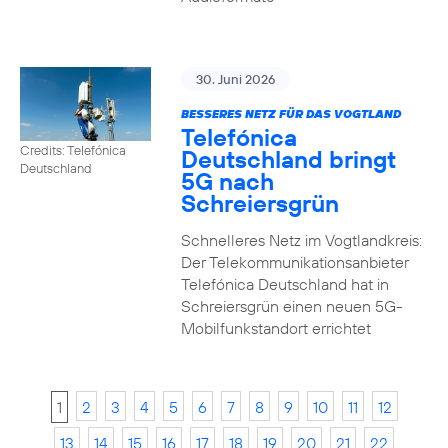
30. Juni 2026
BESSERES NETZ FÜR DAS VOGTLAND
Telefónica
Credits: Telefónica
Deutschland bringt
Deutschland
5G nach
Schreiersgrün
Schnelleres Netz im Vogtlandkreis:
Der Telekommunikationsanbieter
Telefónica Deutschland hat in
Schreiersgrün einen neuen 5G-
Mobilfunkstandort errichtet
1
2
3
4
5
6
7
8
9
10
11
12
13
14
15
16
17
18
19
20
21
22