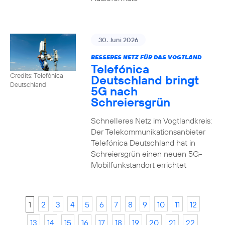
30. Juni 2026
BESSERES NETZ FÜR DAS VOGTLAND
Telefónica
Credits: Telefónica
Deutschland bringt
Deutschland
5G nach
Schreiersgrün
Schnelleres Netz im Vogtlandkreis:
Der Telekommunikationsanbieter
Telefónica Deutschland hat in
Schreiersgrün einen neuen 5G-
Mobilfunkstandort errichtet
1
2
3
4
5
6
7
8
9
10
11
12
13
14
15
16
17
18
19
20
21
22