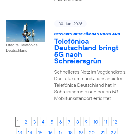
30. Juni 2026
BESSERES NETZ FÜR DAS VOGTLAND
Telefónica
Credits: Telefónica
Deutschland bringt
Deutschland
5G nach
Schreiersgrün
Schnelleres Netz im Vogtlandkreis:
Der Telekommunikationsanbieter
Telefónica Deutschland hat in
Schreiersgrün einen neuen 5G-
Mobilfunkstandort errichtet
1
2
3
4
5
6
7
8
9
10
11
12
13
14
15
16
17
18
19
20
21
22