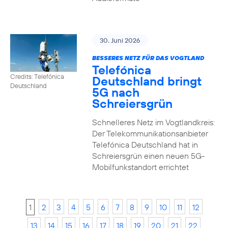
30. Juni 2026
BESSERES NETZ FÜR DAS VOGTLAND
Telefónica
Credits: Telefónica
Deutschland bringt
Deutschland
5G nach
Schreiersgrün
Schnelleres Netz im Vogtlandkreis:
Der Telekommunikationsanbieter
Telefónica Deutschland hat in
Schreiersgrün einen neuen 5G-
Mobilfunkstandort errichtet
1
2
3
4
5
6
7
8
9
10
11
12
13
14
15
16
17
18
19
20
21
22