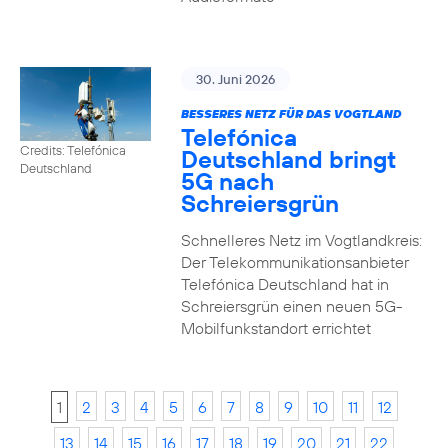
30. Juni 2026
BESSERES NETZ FÜR DAS VOGTLAND
Telefónica
Credits: Telefónica
Deutschland bringt
Deutschland
5G nach
Schreiersgrün
Schnelleres Netz im Vogtlandkreis:
Der Telekommunikationsanbieter
Telefónica Deutschland hat in
Schreiersgrün einen neuen 5G-
Mobilfunkstandort errichtet
1
2
3
4
5
6
7
8
9
10
11
12
13
14
15
16
17
18
19
20
21
22