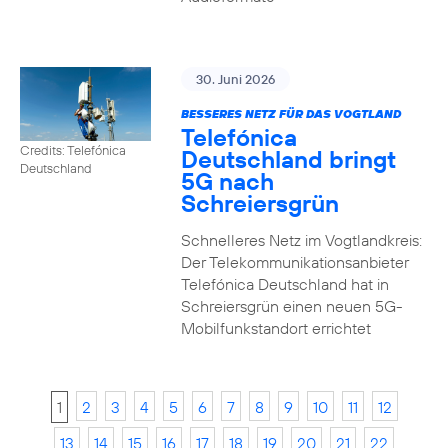
30. Juni 2026
BESSERES NETZ FÜR DAS VOGTLAND
Telefónica
Credits: Telefónica
Deutschland bringt
Deutschland
5G nach
Schreiersgrün
Schnelleres Netz im Vogtlandkreis:
Der Telekommunikationsanbieter
Telefónica Deutschland hat in
Schreiersgrün einen neuen 5G-
Mobilfunkstandort errichtet
1
2
3
4
5
6
7
8
9
10
11
12
13
14
15
16
17
18
19
20
21
22