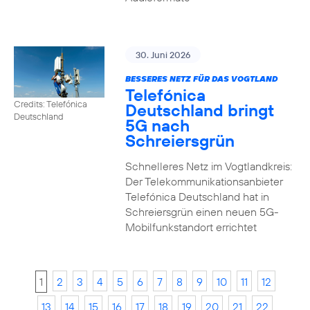
30. Juni 2026
BESSERES NETZ FÜR DAS VOGTLAND
Telefónica
Credits: Telefónica
Deutschland bringt
Deutschland
5G nach
Schreiersgrün
Schnelleres Netz im Vogtlandkreis:
Der Telekommunikationsanbieter
Telefónica Deutschland hat in
Schreiersgrün einen neuen 5G-
Mobilfunkstandort errichtet
1
2
3
4
5
6
7
8
9
10
11
12
13
14
15
16
17
18
19
20
21
22