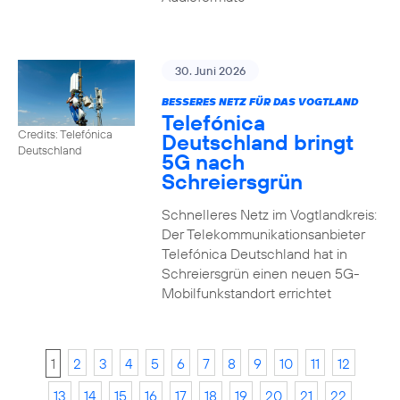
30. Juni 2026
BESSERES NETZ FÜR DAS VOGTLAND
Telefónica
Credits: Telefónica
Deutschland bringt
Deutschland
5G nach
Schreiersgrün
Schnelleres Netz im Vogtlandkreis:
Der Telekommunikationsanbieter
Telefónica Deutschland hat in
Schreiersgrün einen neuen 5G-
Mobilfunkstandort errichtet
1
2
3
4
5
6
7
8
9
10
11
12
13
14
15
16
17
18
19
20
21
22