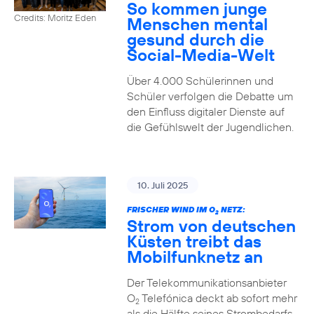
So kommen junge
Credits: Moritz Eden
Menschen mental
gesund durch die
Social-Media-Welt
Über 4.000 Schülerinnen und
Schüler verfolgen die Debatte um
den Einfluss digitaler Dienste auf
die Gefühlswelt der Jugendlichen.
10. Juli 2025
FRISCHER WIND IM O
NETZ:
2
Strom von deutschen
Küsten treibt das
Mobilfunknetz an
Der Telekommunikationsanbieter
O
Telefónica deckt ab sofort mehr
2
als die Hälfte seines Strombedarfs