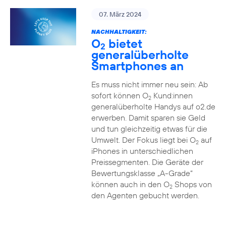
07. März 2024
NACHHALTIGKEIT:
O
bietet
2
generalüberholte
Smartphones an
Es muss nicht immer neu sein: Ab
sofort können O
Kund:innen
2
generalüberholte Handys auf o2.de
erwerben. Damit sparen sie Geld
und tun gleichzeitig etwas für die
Umwelt. Der Fokus liegt bei O
auf
2
iPhones in unterschiedlichen
Preissegmenten. Die Geräte der
Bewertungsklasse „A-Grade“
können auch in den O
Shops von
2
den Agenten gebucht werden.