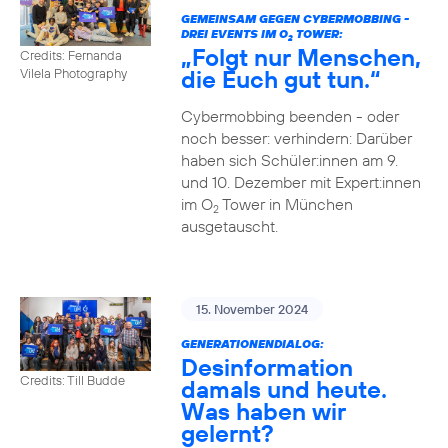
GEMEINSAM GEGEN CYBERMOBBING -
DREI EVENTS IM O
TOWER:
2
„Folgt nur Menschen,
Credits: Fernanda
die Euch gut tun.“
Vilela Photography
Cybermobbing beenden - oder
noch besser: verhindern: Darüber
haben sich Schüler:innen am 9.
und 10. Dezember mit Expert:innen
im O
Tower in München
2
ausgetauscht.
15. November 2024
GENERATIONENDIALOG:
Desinformation
Credits: Till Budde
damals und heute.
Was haben wir
gelernt?