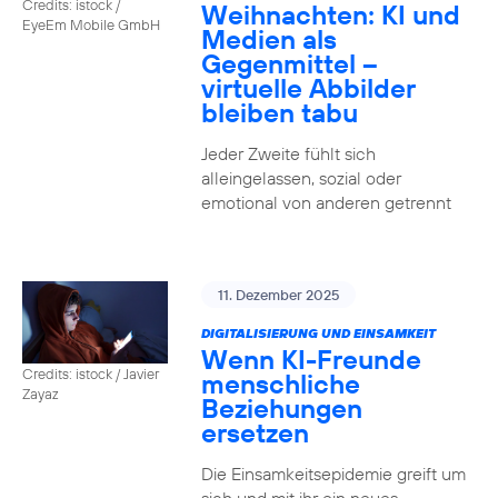
Credits: istock /
Weihnachten: KI und
EyeEm Mobile GmbH
Medien als
Gegenmittel –
virtuelle Abbilder
bleiben tabu
Jeder Zweite fühlt sich
alleingelassen, sozial oder
emotional von anderen getrennt
11. Dezember 2025
DIGITALISIERUNG UND EINSAMKEIT
Wenn KI-Freunde
Credits: istock / Javier
menschliche
Zayaz
Beziehungen
ersetzen
Die Einsamkeitsepidemie greift um