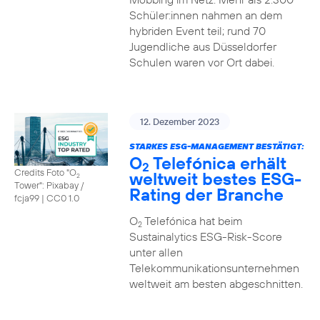
Schüler:innen nahmen an dem
hybriden Event teil; rund 70
Jugendliche aus Düsseldorfer
Schulen waren vor Ort dabei.
12. Dezember 2023
STARKES ESG-MANAGEMENT BESTÄTIGT:
O
Telefónica erhält
2
Credits Foto "O
weltweit bestes ESG-
2
Tower": Pixabay /
Rating der Branche
fcja99
|
CC0 1.0
O
Telefónica hat beim
2
Sustainalytics ESG-Risk-Score
unter allen
Telekommunikationsunternehmen
weltweit am besten abgeschnitten.