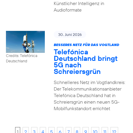
Künstlicher Intelligenz in
Audioformate
30. Juni 2026
BESSERES NETZ FÜR DAS VOGTLAND
Telefónica
Credits: Telefónica
Deutschland bringt
Deutschland
5G nach
Schreiersgrün
Schnelleres Netz im Vogtlandkreis:
Der Telekommunikationsanbieter
Telefónica Deutschland hat in
Schreiersgrün einen neuen 5G-
Mobilfunkstandort errichtet
1
2
3
4
5
6
7
8
9
10
11
12