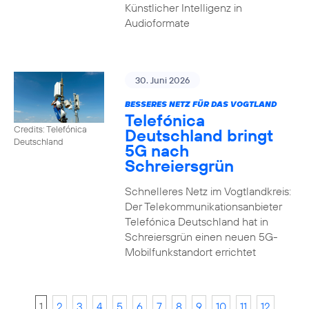
Künstlicher Intelligenz in
Audioformate
30. Juni 2026
BESSERES NETZ FÜR DAS VOGTLAND
Telefónica
Credits: Telefónica
Deutschland bringt
Deutschland
5G nach
Schreiersgrün
Schnelleres Netz im Vogtlandkreis:
Der Telekommunikationsanbieter
Telefónica Deutschland hat in
Schreiersgrün einen neuen 5G-
Mobilfunkstandort errichtet
1
2
3
4
5
6
7
8
9
10
11
12