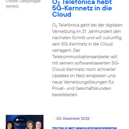
O
Telefónica hebt
Credits: Gettyimages
2
5G-Kernnetz in die
(edited)
Cloud
O
Telefónica geht bei der digitalen
2
Vernetzung im 21. Jahrhundert den
nächsten Schritt und will zukünftig
sein 5G-Kernnetz in die Cloud
verlagern. Der
Telekommunikationsanbieter will
mit seinem softwarebasierten 5G-
Cloud-Kernnetz noch schneller
Updates im Netz einspielen und
neue Vernetzungslösungen für
Privat- und Geschäftskunden
bereitstellen.
02. Dezember 2022
TECTALK MIT INNOVATIONSEXPERTIN