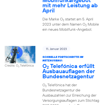
Mobilfunkangebot
mit mehr Leistung ab
April
Die Marke O
startet am 5. April
2
2023 unter dem Namen O
Mobile
2
ein neues Mobilfunk-Angebot.
11. Januar 2023
SCHNELLE FORTSCHRITTE IM
NETZAUSBAU:
O
Telefónica erfüllt
Credits: O
Telefónica
2
2
Ausbauauflagen der
Bundesnetzagentur
O
Telefónica hat der
2
Bundesnetzagentur die
Ausbauzahlen zur Erreichung der
Versorgungsauflagen zum Stichtag