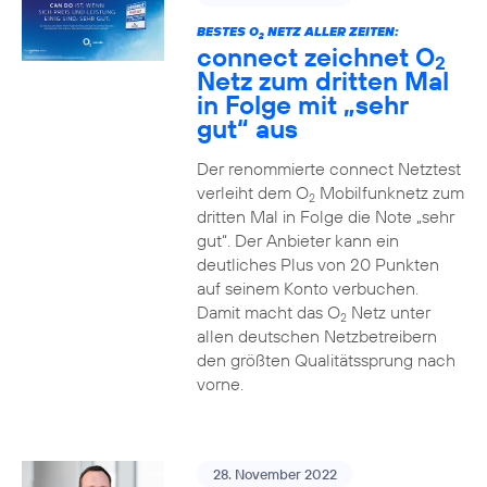
BESTES O
NETZ ALLER ZEITEN:
2
connect zeichnet O
2
Netz zum dritten Mal
in Folge mit „sehr
gut“ aus
Der renommierte connect Netztest
verleiht dem O
Mobilfunknetz zum
2
dritten Mal in Folge die Note „sehr
gut“. Der Anbieter kann ein
deutliches Plus von 20 Punkten
auf seinem Konto verbuchen.
Damit macht das O
Netz unter
2
allen deutschen Netzbetreibern
den größten Qualitätssprung nach
vorne.
28. November 2022