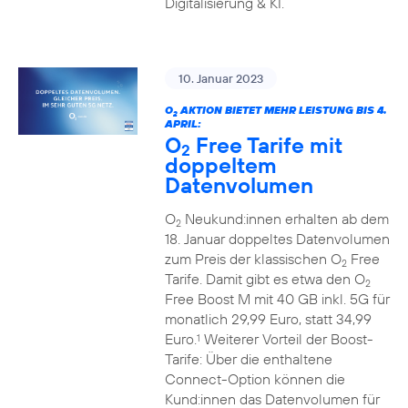
Digitalisierung & KI.
10. Januar 2023
O
AKTION BIETET MEHR LEISTUNG BIS 4.
2
APRIL:
O
Free Tarife mit
2
doppeltem
Datenvolumen
O
Neukund:innen erhalten ab dem
2
18. Januar doppeltes Datenvolumen
zum Preis der klassischen O
Free
2
Tarife. Damit gibt es etwa den O
2
Free Boost M mit 40 GB inkl. 5G für
monatlich 29,99 Euro, statt 34,99
Euro.
Weiterer Vorteil der Boost-
1
Tarife: Über die enthaltene
Connect-Option können die
Kund:innen das Datenvolumen für