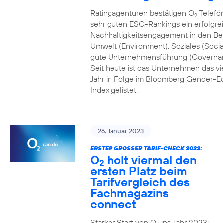
Ratingagenturen bestätigen O
Telefón
2
sehr guten ESG-Rankings ein erfolgre
Nachhaltigkeitsengagement in den Be
Umwelt (Environment), Soziales (Socia
gute Unternehmensführung (Governa
Seit heute ist das Unternehmen das vi
Jahr in Folge im Bloomberg Gender-Eq
Index gelistet.
26. Januar 2023
ERSTER GROSSER TARIF-CHECK 2023:
O
holt viermal den
2
ersten Platz beim
Tarifvergleich des
Fachmagazins
connect
Starker Start von O
ins Jahr 2023: