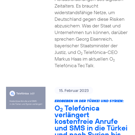
Zeitalters. Es braucht
widerstandsfähige Netze, um
Deutschland gegen diese Risiken
abzusichern. Was der Staat und
Unternehmen tun können, darüber
sprechen Georg Eisenreich,
bayerischer Staatsminister der
Justiz, und O
Telefónica-CEO
2
Markus Haas im aktuellen O
2
Telefónica TecTalk.
15. Februar 2023
ERDBEBEN IN DER TÜRKEI UND SYRIEN:
O
Telefónica
2
verlängert
kostenfreie Anrufe
und SMS in die Türkei
und nach Syrien bis