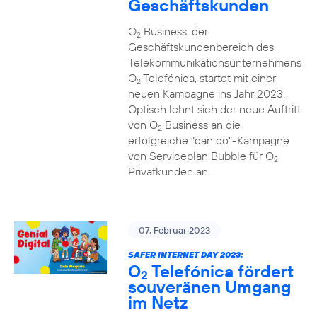
Geschäftskunden
O
Business, der
2
Geschäftskundenbereich des
Telekommunikationsunternehmens
O
Telefónica, startet mit einer
2
neuen Kampagne ins Jahr 2023.
Optisch lehnt sich der neue Auftritt
von O
Business an die
2
erfolgreiche "can do"-Kampagne
von Serviceplan Bubble für O
2
Privatkunden an.
07. Februar 2023
SAFER INTERNET DAY 2023:
O
Telefónica fördert
2
souveränen Umgang
im Netz