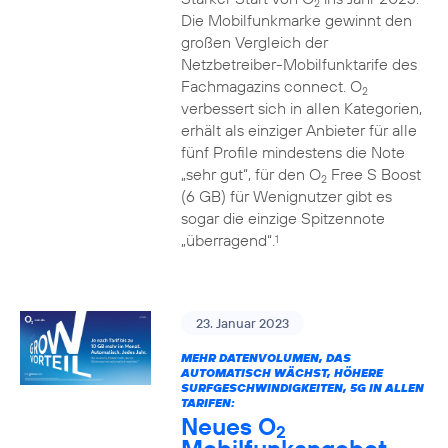
2
Die Mobilfunkmarke gewinnt den
großen Vergleich der
Netzbetreiber-Mobilfunktarife des
Fachmagazins connect. O
2
verbessert sich in allen Kategorien,
erhält als einziger Anbieter für alle
fünf Profile mindestens die Note
„sehr gut“, für den O
Free S Boost
2
(6 GB) für Wenignutzer gibt es
sogar die einzige Spitzennote
„überragend“.
1
23. Januar 2023
MEHR DATENVOLUMEN, DAS
AUTOMATISCH WÄCHST, HÖHERE
SURFGESCHWINDIGKEITEN, 5G IN ALLEN
TARIFEN:
Neues O
2