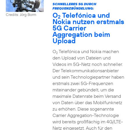
SCHNELLERES 5G DURCH
FREQUENZBÜNDELUNG:
O
Telefónica und
Credits: Jörg Borm
2
Nokia nutzen erstmals
5G Carrier
Aggregation beim
Upload
O
Telefónica und Nokia machen
2
den Upload von Dateien und
Videos im 5G-Netz noch schneller.
Der Telekommunikationsanbieter
und sein Technologiepartner haben
erstmals zwei 5G-Frequenzen
miteinander gebündelt, um die
maximale Datenrate beim Versand
von Daten über das Mobilfunknetz
zu erhöhen. Diese sogenannte
Carrier Aggregation-Technologie
wird bereits großflächig im 4G/LTE-
Netz eingesetzt. Auch für den