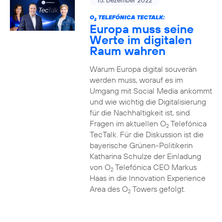
15. Dezember 2022
O
TELEFÓNICA TECTALK:
2
Europa muss seine
Werte im digitalen
Raum wahren
Warum Europa digital souverän
werden muss, worauf es im
Umgang mit Social Media ankommt
und wie wichtig die Digitalisierung
für die Nachhaltigkeit ist, sind
Fragen im aktuellen O
Telefónica
2
TecTalk. Für die Diskussion ist die
bayerische Grünen-Politikerin
Katharina Schulze der Einladung
von O
Telefónica CEO Markus
2
Haas in die Innovation Experience
Area des O
Towers gefolgt.
2