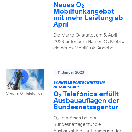
Neues O
2
Mobilfunkangebot
mit mehr Leistung ab
April
Die Marke O
startet am 5. April
2
2023 unter dem Namen O
Mobile
2
ein neues Mobilfunk-Angebot.
11. Januar 2023
SCHNELLE FORTSCHRITTE IM
NETZAUSBAU:
O
Telefónica erfüllt
Credits: O
Telefónica
2
2
Ausbauauflagen der
Bundesnetzagentur
O
Telefónica hat der
2
Bundesnetzagentur die
Ausbauzahlen zur Erreichung der