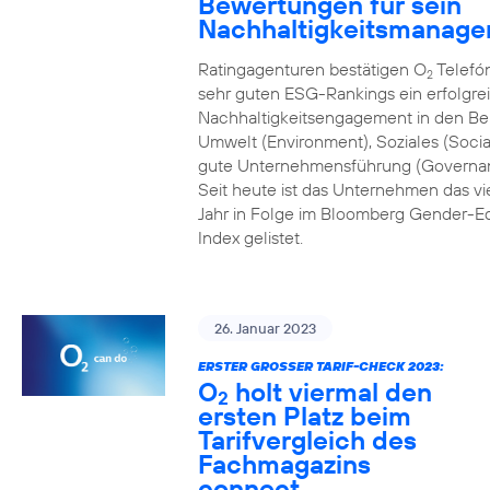
Bewertungen für sein
Nachhaltigkeitsmanag
Ratingagenturen bestätigen O
Telefón
2
sehr guten ESG-Rankings ein erfolgre
Nachhaltigkeitsengagement in den Be
Umwelt (Environment), Soziales (Socia
gute Unternehmensführung (Governa
Seit heute ist das Unternehmen das vi
Jahr in Folge im Bloomberg Gender-Eq
Index gelistet.
26. Januar 2023
ERSTER GROSSER TARIF-CHECK 2023:
O
holt viermal den
2
ersten Platz beim
Tarifvergleich des
Fachmagazins
connect