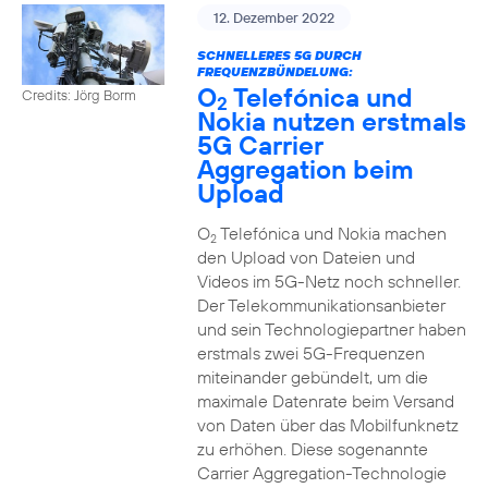
12. Dezember 2022
SCHNELLERES 5G DURCH
FREQUENZBÜNDELUNG:
O
Telefónica und
Credits: Jörg Borm
2
Nokia nutzen erstmals
5G Carrier
Aggregation beim
Upload
O
Telefónica und Nokia machen
2
den Upload von Dateien und
Videos im 5G-Netz noch schneller.
Der Telekommunikationsanbieter
und sein Technologiepartner haben
erstmals zwei 5G-Frequenzen
miteinander gebündelt, um die
maximale Datenrate beim Versand
von Daten über das Mobilfunknetz
zu erhöhen. Diese sogenannte
Carrier Aggregation-Technologie