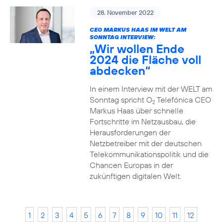
28. November 2022
CEO MARKUS HAAS IM WELT AM
SONNTAG INTERVIEW:
„Wir wollen Ende
2024 die Fläche voll
abdecken“
In einem Interview mit der WELT am
Sonntag spricht O
Telefónica CEO
2
Markus Haas über schnelle
Fortschritte im Netzausbau, die
Herausforderungen der
Netzbetreiber mit der deutschen
Telekommunikationspolitik und die
Chancen Europas in der
zukünftigen digitalen Welt.
1
2
3
4
5
6
7
8
9
10
11
12