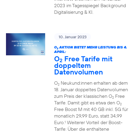
2023 im Tagesspiegel Background
Digitalisierung & KI.
10. Januar 2023
O
AKTION BIETET MEHR LEISTUNG BIS 4.
2
APRIL:
O
Free Tarife mit
2
doppeltem
Datenvolumen
O
Neukund:innen erhalten ab dem
2
18. Januar doppeltes Datenvolumen
zum Preis der klassischen O
Free
2
Tarife. Damit gibt es etwa den O
2
Free Boost M mit 40 GB inkl. 5G für
monatlich 29,99 Euro, statt 34,99
Euro.
Weiterer Vorteil der Boost-
1
Tarife: Über die enthaltene