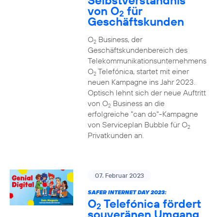
Selbstverständnis
von O
für
2
Geschäftskunden
O
Business, der
2
Geschäftskundenbereich des
Telekommunikationsunternehmens
O
Telefónica, startet mit einer
2
neuen Kampagne ins Jahr 2023.
Optisch lehnt sich der neue Auftritt
von O
Business an die
2
erfolgreiche "can do"-Kampagne
von Serviceplan Bubble für O
2
Privatkunden an.
07. Februar 2023
SAFER INTERNET DAY 2023:
O
Telefónica fördert
2
souveränen Umgang